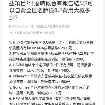
些項目?什麼時候會有報告結果?可
以自費全匿名篩檢嗎?費用大概多
少?
POST BY
ADMIN
調理體質
,
身體健檢
,
過敏檢測
性病檢查
,
癌症檢查費用
,
癌症檢測
1. HIV-RTPCR 接觸7-10天過後可測 <可避開空窗期直接
偵測體內有無HIV RNA病毒感染> 2800元
2. FTA-Abs 早期梅毒檢測 <原本是 RPR+TPHA異常用在
確認梅毒感染的試驗現在改到第一線使用 >1200元
3. HSVI/II IgM 急性疱疹感染 <性行為接觸、體液接觸、
共用餐具、口水交換皆可能傳染> 1400元
4. Chlamydia 早期披衣菌感染檢查<披衣菌又稱衣原體、
排尿疼痛、眼睛癢、呼吸道症狀> 500元
5. Gonorrhea 早期淋菌檢查 <注意泌尿道是否有分泌
物、搔癢、灼熱、刺痛感> 1000元
6. HPV 菜花人類乳突瘤病毒.<有性行為接觸都建議檢
測，HPV潛伏期較長，女生較易受感染，應3個月後追蹤