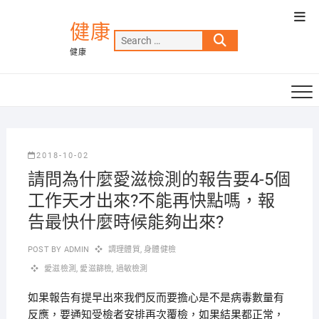
Skip
Top
to
健康
Men
Search
content
健康
…
2018-10-02
請問為什麼愛滋檢測的報告要4-5個
工作天才出來?不能再快點嗎，報
告最快什麼時候能夠出來?
POST BY
ADMIN
調理體質
,
身體健檢
愛滋檢測
,
愛滋篩檢
,
過敏檢測
如果報告有提早出來我們反而要擔心是不是病毒數量有
反應，要通知受檢者安排再次覆檢，如果結果都正常，