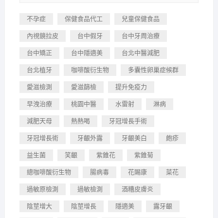
不孕症
保健食品代工
兒童保健食品
內視鏡拉皮
台中假牙
台中牙周治療
台中矯正
台中隱適美
台北中醫減肥
台北植牙
咖啡酸衍生物
多囊性卵巢症候群
愛滋檢測
愛滋篩檢
提升免疫力
早洩治療
桃園中醫
水雷射
淋病
減肥天母
熱熱喝
牙冠增長手術
牙冠增長術
牙齦外露
牙齦美白
皰疹
益生菌
笑齦
紫錐花
紫錐菊
總咖啡酸衍生物
腸病毒
花賜康
菜花
過敏原檢測
過敏檢測
酒糟皮膚炎
陰莖增大
陰莖增長
隱適美
露牙齦