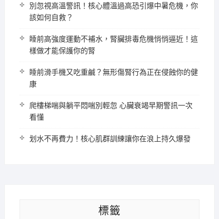
別忽視高溫警訊！核心體溫過高恐引爆中暑危機，你
該如何自救？
睡前高強度運動不補水，腎臟排毒危機悄悄逼近！這
樣做才能保護你的腎
睡前滑手機又吃重鹹？無形傷腎行為正在侵蝕你的健
康
爬樓梯喘與躺平悶喘別輕忽 心臟衰竭早期警訊一次
看懂
划水不再費力！核心肌群訓練讓你在浪上持久爆發
標籤