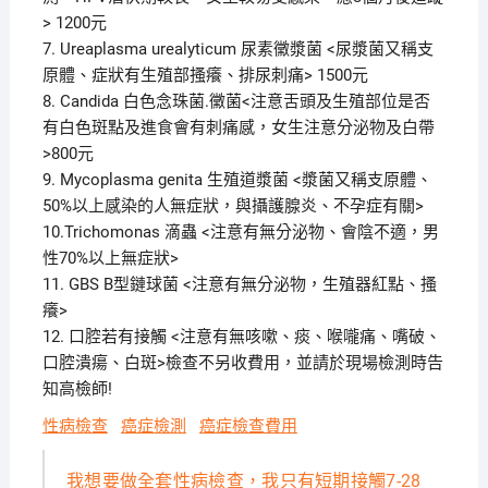
> 1200元
7. Ureaplasma urealyticum 尿素黴漿菌 <尿漿菌又稱支
原體、症狀有生殖部搔癢、排尿刺痛> 1500元
8. Candida 白色念珠菌.黴菌<注意舌頭及生殖部位是否
有白色斑點及進食會有刺痛感，女生注意分泌物及白帶
>800元
9. Mycoplasma genita 生殖道漿菌 <漿菌又稱支原體、
50%以上感染的人無症狀，與攝護腺炎、不孕症有關>
10.Trichomonas 滴蟲 <注意有無分泌物、會陰不適，男
性70%以上無症狀>
11. GBS B型鏈球菌 <注意有無分泌物，生殖器紅點、搔
癢>
12. 口腔若有接觸 <注意有無咳嗽、痰、喉嚨痛、嘴破、
口腔潰瘍、白斑>檢查不另收費用，並請於現場檢測時告
知高檢師!
性病檢查
癌症檢測
癌症檢查費用
我想要做全套性病檢查，我只有短期接觸7-28