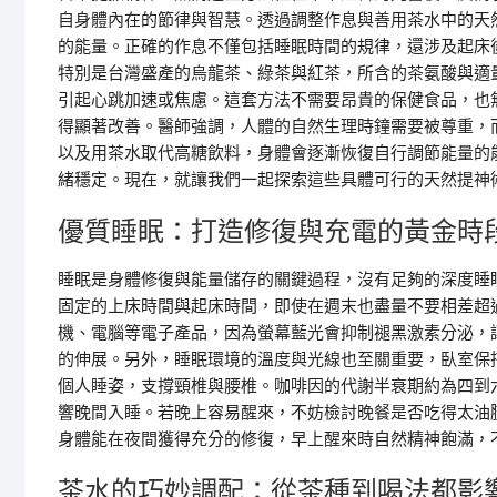
自身體內在的節律與智慧。透過調整作息與善用茶水中的天
的能量。正確的作息不僅包括睡眠時間的規律，還涉及起床
特別是台灣盛產的烏龍茶、綠茶與紅茶，所含的茶氨酸與適
引起心跳加速或焦慮。這套方法不需要昂貴的保健食品，也
得顯著改善。醫師強調，人體的自然生理時鐘需要被尊重，
以及用茶水取代高糖飲料，身體會逐漸恢復自行調節能量的
緒穩定。現在，就讓我們一起探索這些具體可行的天然提神
優質睡眠：打造修復與充電的黃金時
睡眠是身體修復與能量儲存的關鍵過程，沒有足夠的深度睡
固定的上床時間與起床時間，即使在週末也盡量不要相差超
機、電腦等電子產品，因為螢幕藍光會抑制褪黑激素分泌，
的伸展。另外，睡眠環境的溫度與光線也至關重要，臥室保
個人睡姿，支撐頸椎與腰椎。咖啡因的代謝半衰期約為四到
響晚間入睡。若晚上容易醒來，不妨檢討晚餐是否吃得太油
身體能在夜間獲得充分的修復，早上醒來時自然精神飽滿，
茶水的巧妙調配：從茶種到喝法都影