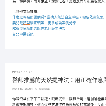
為一種療癒，而非絕望。走過低谷，患者反而可能展現驚人
【其他文章推薦】
什麼是
呼吸照護
病房? 當病人無法自主呼吸，需要依靠氧氣
嬰兒戴
頭型
矯正頭盔，更多成功案例分享
解析腎臟功能告訴你為什麼要
洗腎
台北中醫減肥
2026-06-28
醫師推薦的天然提神法：用正確作息
POST BY
ADMIN
健康醫藥
你是否常在下午三點鐘，眼皮沉重、腦袋昏沉，連咖啡也無
料來提振精神，然而這些方法往往帶來短暫的亢奮後，反而