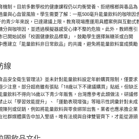
育機制。目前多數學校的健康課程仍以均衡營養、拒絕檳榔與毒品為
量與心血管風險。學生需要了解：一瓶500毫升能量飲料的咖啡因
公斤的青少年來說，已達建議上限。教育現場應運用具體案例與互動式
糖分與咖啡因，並透過模擬器感受心律不整的危險。此外，教師應引
市已開始試辦「校園健康飲品標章」，鼓勵學生選擇無糖茶或白開
中應建立「能量飲料非日常飲品」的共識，避免將能量飲料當成獎勵
防線
食品安全衛生管理法》並未針對能量飲料設定年齡購買限制，僅要求
極少注意。部分超商雖有張貼「18歲以下不建議購買」貼紙，但缺乏
能量飲料不得向16歲以下青少年販售，台灣應參考此類做法，研議修
禁止以「學習效能提升」、「運動表現增強」等暗示性詞彙針對未成
規陳列或促銷，例如將能量飲料與零食綁架出售。業者也應承擔企業
在社群媒體廣告中加入警語。唯有法規與自律雙管齊下，才能從源頭
校園飲品文化