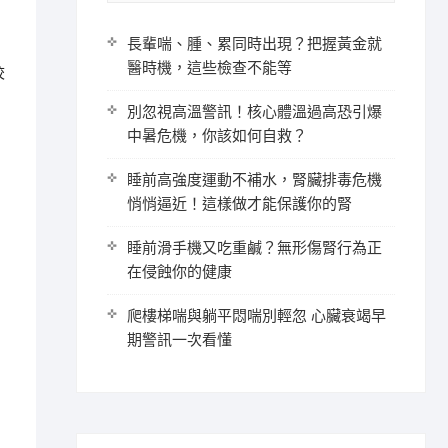
長輩喘、腫、累同時出現？把握黃金就
醫時機，這些檢查不能等
校
別忽視高溫警訊！核心體溫過高恐引爆
中暑危機，你該如何自救？
睡前高強度運動不補水，腎臟排毒危機
悄悄逼近！這樣做才能保護你的腎
睡前滑手機又吃重鹹？無形傷腎行為正
在侵蝕你的健康
爬樓梯喘與躺平悶喘別輕忽 心臟衰竭早
期警訊一次看懂