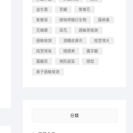
益生菌
笑齦
紫錐花
紫錐菊
總咖啡酸衍生物
腸病毒
花賜康
菜花
過敏原檢測
過敏檢測
酒糟皮膚炎
陰莖增大
陰莖增長
隱適美
露牙齦
露齦笑
預防感冒
頭型
鼻子過敏檢測
分類