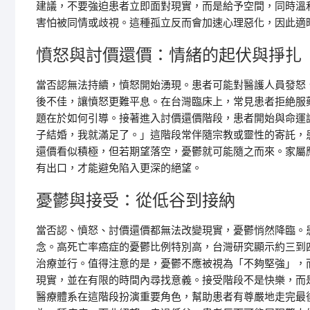
建議，不要強迫患者立即面對現實，而是給予空間，同時溫
害怕被同情或歧視。這種孤立反而會加速心理惡化，因此適
憤怒與討價還價：情緒的起伏與掙扎
當否認無法持續，憤怒開始湧現。患者可能對醫護人員發怒
後不佳，讓憤怒更難平息。在台灣臨床上，常見患者拒絶服
題在於如何引導。接著進入討價還價階段，患者開始與命運
子結婚，我就滿足了。」這階段常伴隨宗教或靈性的寄託，
還價看似積極，但若期望落空，憂鬱就可能隨之而來。家屬
有出口，才能避免陷入更深的絕望。
憂鬱與接受：從低谷到接納
當否認、憤怒、討價還價都無法改變現實，憂鬱悄然降臨。
念。高死亡率癌症的憂鬱比例特別高，台灣研究顯示約三到
治療並行。值得注意的是，憂鬱不應被視為「不夠堅強」，
現實，並在有限的時間內尋找意義。接受階段不是快樂，而
醫療體系在這階段扮演重要角色，幫助患者有尊嚴地走完最