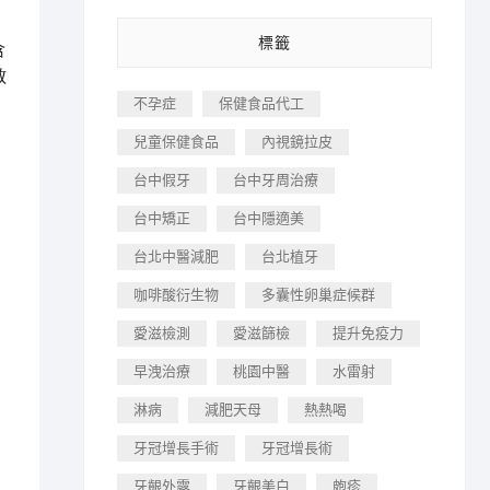
標籤
含
教
不孕症
保健食品代工
兒童保健食品
內視鏡拉皮
台中假牙
台中牙周治療
台中矯正
台中隱適美
台北中醫減肥
台北植牙
咖啡酸衍生物
多囊性卵巢症候群
愛滋檢測
愛滋篩檢
提升免疫力
早洩治療
桃園中醫
水雷射
淋病
減肥天母
熱熱喝
牙冠增長手術
牙冠增長術
牙齦外露
牙齦美白
皰疹