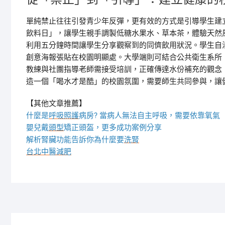
單純禁止往往引發青少年反彈，更有效的方式是引導學生建
飲料日」，讓學生親手調製低糖水果水、草本茶，體驗天然
利用五分鐘時間讓學生分享觀察到的同儕飲用狀況。學生自
創意海報張貼在校園明顯處。大學端則可結合公共衛生系所
教練與社團指導老師需接受培訓，正確傳達水份補充的觀念
造一個「喝水才是酷」的校園氛圍，需要師生共同參與，讓
【其他文章推薦】
什麼是
呼吸照護
病房? 當病人無法自主呼吸，需要依靠氧氣
嬰兒戴
頭型
矯正頭盔，更多成功案例分享
解析腎臟功能告訴你為什麼要
洗腎
台北中醫減肥