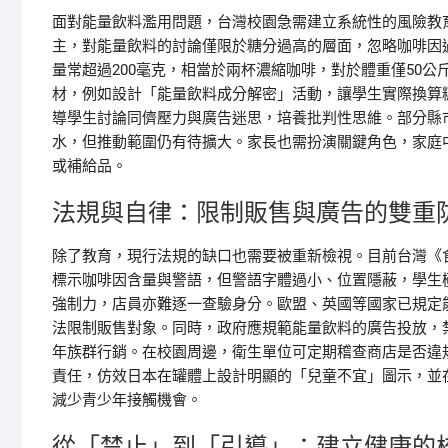
面對能量飲料濫用問題，台灣校園急需建立系統性的風險教
主，對能量飲料的討論僅限於糖分過高的層面，忽略咖啡因過
量常超過200毫克，相當於兩杯濃縮咖啡，對於體重僅50
材，例如設計「能量飲料成分解密」活動，讓學生實際換算
導學生討論同儕壓力與廣告迷思，培養批判性思維。部分縣
水，但推動範圍仍有待擴大。家長也需扮演關鍵角色，家庭
或補給品。
法規與自律：限制販售與廣告的雙重
除了教育，現行法規的缺口也需要被重新檢視。目前台灣《
標示咖啡因含量與警語，但警語字體過小、位置隱蔽，學生
強制力，店員亦難逐一查驗身分。歐盟、英國等國家已規定
法限制販售對象。同時，政府應規範能量飲料的廣告投放，
年族群行銷。在校園周邊，衛生單位可定期稽查商店是否違
責任，仿效日本在罐體上設計明顯的「兒童不宜」圖示，並
減少青少年接觸機會。
從「禁止」到「引導」：建立健康的