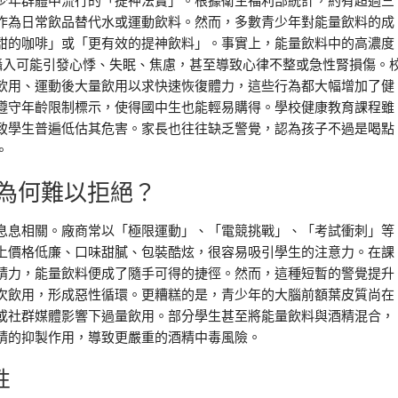
少年群體中流行的「提神法寶」。根據衛生福利部統計，約有超過三
作為日常飲品替代水或運動飲料。然而，多數青少年對能量飲料的成
甜的咖啡」或「更有效的提神飲料」。事實上，能量飲料中的高濃度
攝入可能引發心悸、失眠、焦慮，甚至導致心律不整或急性腎損傷。
飲用、運動後大量飲用以求快速恢復體力，這些行為都大幅增加了健
遵守年齡限制標示，使得國中生也能輕易購得。學校健康教育課程雖
致學生普遍低估其危害。家長也往往缺乏警覺，認為孩子不過是喝點
。
為何難以拒絕？
息息相關。廠商常以「極限運動」、「電競挑戰」、「考試衝刺」等
上價格低廉、口味甜膩、包裝酷炫，很容易吸引學生的注意力。在課
精力，能量飲料便成了隨手可得的捷徑。然而，這種短暫的警覺提升
次飲用，形成惡性循環。更糟糕的是，青少年的大腦前額葉皮質尚在
或社群媒體影響下過量飲用。部分學生甚至將能量飲料與酒精混合，
精的抑製作用，導致更嚴重的酒精中毒風險。
性