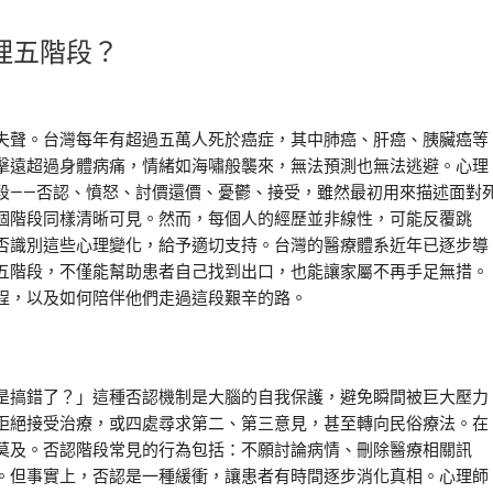
理五階段？
失聲。台灣每年有超過五萬人死於癌症，其中肺癌、肝癌、胰臟癌等
擊遠超過身體病痛，情緒如海嘯般襲來，無法預測也無法逃避。心理
出的悲傷五階段——否認、憤怒、討價還價、憂鬱、接受，雖然最初用來描述面對
個階段同樣清晰可見。然而，每個人的經歷並非線性，可能反覆跳
否識別這些心理變化，給予適切支持。台灣的醫療體系近年已逐步導
五階段，不僅能幫助患者自己找到出口，也能讓家屬不再手足無措。
程，以及如何陪伴他們走過這段艱辛的路。
是搞錯了？」這種否認機制是大腦的自我保護，避免瞬間被巨大壓力
拒絕接受治療，或四處尋求第二、第三意見，甚至轉向民俗療法。在
莫及。否認階段常見的行為包括：不願討論病情、刪除醫療相關訊
。但事實上，否認是一種緩衝，讓患者有時間逐步消化真相。心理師