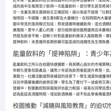
近年來，能量飲料在台灣校園中的滲透率急遽攀升，成為青
成的高中生每周至少飲用一次能量飲料，部分學生甚至將其
分、含量及潛在風險缺乏正確認知，誤以為這不過是「比較
咖啡因、牛磺酸、維生素B群及大量糖分，在短時間內大量
園中常見的濫用模式包括：熬夜讀書時連續飲用、混合酒精
康風險。更令人憂心的是，部分超商或校園周邊商店未嚴格
然提及飲食平衡，卻鮮少針對能量飲料做深入風險教育，導
提神飲料，未意識到長期依賴可能造成的成癮性及生理負擔
能量飲料的「提神陷阱」：青少年
能量飲料之所以在校園快速擴散，與其精心設計的市場策略
年輕化意象包裝產品，讓青少年認為飲用後能提升表現。加
業壓力、社團活動或熬夜補習的背景下，學生渴望快速獲得
往往伴隨著後續的疲勞反彈，學生為了應付下一波疲勞又再
發展中，對衝動控制與風險評估能力較弱，容易在同學慫恿
認為能延長清醒時間、增加飲酒樂趣，卻不知此舉會掩蓋酒
校園推動「減糖與風險教育」的迫切