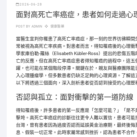
2026-06-28
面對高死亡率癌症，患者如何走過心
POST BY
ADMIN
健康醫藥
當醫生宣判你罹患了高死亡率癌症，那一刻的世界彷彿瞬間
常被視為高死亡率疾病。對患者而言，得知罹癌後的心理衝
學家庫伯勒-羅絲（Elisabeth Kübler-Ross）提
亡的反應，但在高死亡率癌症患者得知罹癌的過程中，這五
躍，也可能在某個階段停滯。關鍵在於，親友與醫療團隊能
入心理腫瘤學，但多數患者仍缺乏足夠的心理資源。了解這
以下將透過三個面向，深入剖析患者從否認到接受的心理歷
否認與孤立：面對衝擊的第一道防線
得知罹癌後，許多患者的第一反應是「怎麼可能？」「是不
擊垮。高死亡率癌症的診斷往往更令人難以置信，患者可能
台灣，曾有患者因為過度否認而延誤黃金治療期，最終後悔
息、假裝一切正常。此時家屬常感到挫折，認為患者不合作