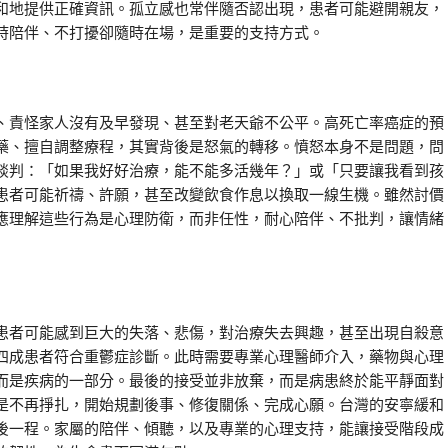
和地提供正確資訊。孤立感也常伴隨否認出現，患者可能避開親友，
時陪伴、不打擾卻隨時在場，是重要的支持方式。
、責怪家人沒有及早發現、甚至對老天爺不公平。高死亡率癌症的預
藥、擅自調整療程，其實背後是怒氣的轉移。憤怒本身不是問題，問
談判：「如果我好好治療，能不能多活幾年？」或「只要讓我看到孩
患者可能祈禱、許願，甚至改變飲食作息以換取一線生機。雖然討價
應理解這些行為是心理防衛，而非任性，耐心陪伴、不批判，讓情緒
患者可能感到巨大的失落、悲傷，對治療失去興趣，甚至出現自殺意
四成患者符合重鬱症診斷。此時需要專業心理醫師介入，藥物與心理
而是疾病的一部分。最後的接受並非放棄，而是病患終於能平靜面對
是不再掙扎，開始規劃後事、修復關係、完成心願。台灣的安寧緩和
後一程。家屬的陪伴、傾聽，以及專業的心理支持，能讓接受階段成