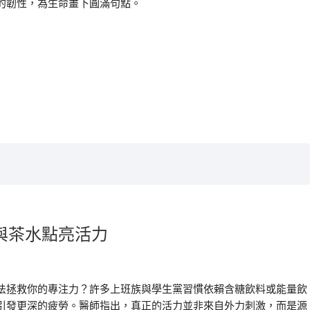
的韌性，為生命畫下圓滿句點。
與茶水點亮活力
法拯救你的專注力？許多上班族與學生黨習慣依賴含糖飲料或能量飲
引發更深的疲勞。醫師指出，真正的活力並非來自外力刺激，而是源