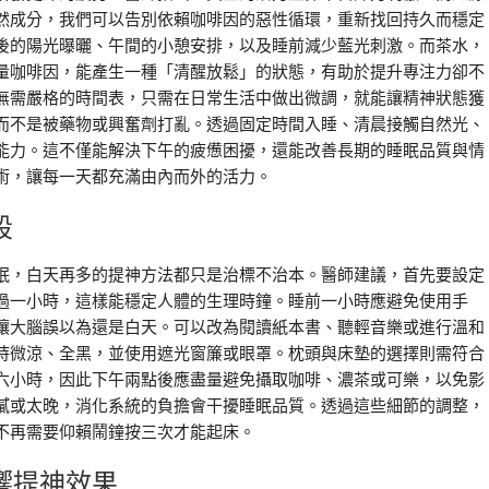
然成分，我們可以告別依賴咖啡因的惡性循環，重新找回持久而穩定
後的陽光曝曬、午間的小憩安排，以及睡前減少藍光刺激。而茶水，
量咖啡因，能產生一種「清醒放鬆」的狀態，有助於提升專注力卻不
無需嚴格的時間表，只需在日常生活中做出微調，就能讓精神狀態獲
而不是被藥物或興奮劑打亂。透過固定時間入睡、清晨接觸自然光、
能力。這不僅能解決下午的疲憊困擾，還能改善長期的睡眠品質與情
術，讓每一天都充滿由內而外的活力。
段
眠，白天再多的提神方法都只是治標不治本。醫師建議，首先要設定
過一小時，這樣能穩定人體的生理時鐘。睡前一小時應避免使用手
讓大腦誤以為還是白天。可以改為閱讀紙本書、聽輕音樂或進行溫和
持微涼、全黑，並使用遮光窗簾或眼罩。枕頭與床墊的選擇則需符合
六小時，因此下午兩點後應盡量避免攝取咖啡、濃茶或可樂，以免影
膩或太晚，消化系統的負擔會干擾睡眠品質。透過這些細節的調整，
不再需要仰賴鬧鐘按三次才能起床。
響提神效果