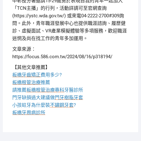
中彰投分署邀請15-29歲勇於表現自我的青年一起加入
「TCN主播」的行列，活動詳請可至官網查詢
(https://ystc.wda.gov.tw/) 或來電04-2222-2700#309詢
問。此外，青年職涯發展中心也提供職涯諮詢、履歷健
診、虛擬面試、VR產業模擬體驗等多項服務，歡迎職涯
迷惘及尚在找工作的青年多加運用。
文章來源：
https://focus.586.com.tw/2024/08/16/p318194/
【其他文章推薦】
板橋牙齒矯正
費用多少?
板橋根管治療
推薦
請推薦
板橋根管治療專科
牙醫診所
門牙缺損過大建議做
門牙樹脂牙套
小孩蛀牙為什麼裝
不鏽鋼牙套
?
板橋牙周病診所