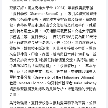
延續好評，國立高雄大學今（2024）年暑假再度舉辦
「夏日學校（Summer School）」，吸引菲律賓等姊妹
校近40名學生參與，期間校方安排永續及氣候、華語課
程，也帶領學員走讀美濃等文化場域及體驗手作，感受
台灣特有風土人情，10天活動滿載而歸。高雄大學國際
事務處主辦「夏日學校」，自7月底至8月初為期10天行
程。行政副校長吳行浩表示，去（2023）年首度辦理大
獲好評，姊妹校不斷洽詢，因此今年接續不中斷。學員
來自菲律賓、印度、泰國、越南與日本共計30多名，並
另外安排高大學生7名擔任隊輔促進交流。吳行浩指出，
今年課程包括「國際情勢」、「永續發展」、「基本華
語」及「台灣歷史文化探索」等主題，並邀請菲律賓大
學迪里曼分校（University of the Philippines Diliman）
教授Ebinezer Florano、匈牙利新銳學者Dorka Takacsy
講授歐盟發展及地緣政治風險分析，增進活動的學術含
金量。
吳行浩強調，夏日學校係以推動愛與和平為宗旨，並彰