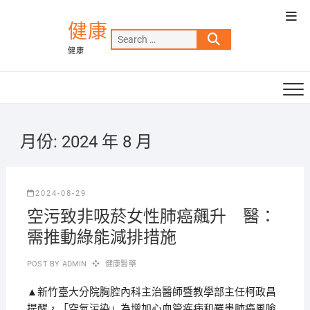
Skip
Top
to
健康
Men
Search
content
健康
…
月份:
2024 年 8 月
2024-08-29
空污致非吸菸女性肺癌飆升 醫：
需推動綠能減排措施
POST BY
ADMIN
健康醫藥
▲新竹臺大分院胸腔內科主治醫師暨教學部主任柯政昌
提醒，「空氣污染」為增加心血管疾病和罹患肺癌風險