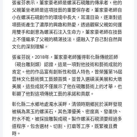
張雀芬表示，董家豪老師是螺溪石硯雕的傳承者，他的
父親董坐老師是這項技藝的重要保存者，董家豪老師自
小在螺溪石硯創作的環境中長大，耳濡目染，逐漸對這
項藝術產生了濃厚的興趣和熱愛，透過觀察父親如何運
用雙手和創意為螺溪石注入生命力，董家豪老師在技藝
上不僅繼承了父親的精湛技法，還融入了自己對自然與
文化的深刻理解。
張雀芬說，2018年，董家豪老師獲得彰化縣傳統匠師
（硯台雕刻類）認證，這是一項對他技術和藝術成就的
肯定。他的作品富有創新性和個人特色，曾榮獲第16屆
雲林文化藝術獎工藝類首獎，並曾入選磺溪美展和大墩
美展，這些成就不僅展示了他在硯雕藝術上的才華，也
彰顯了他對這項傳統工藝的承諾和貢獻。
彰化縣二水鄉地處濁水溪畔，清領時期鄉民於溪畔發現
被稱為黑玉的螺溪石，其色澤優美、密度高、發墨快、
貯水不乾，被採撿雕製成硯。製作螺溪石硯須要經過多
道程序，包含選材、切割、打磨等工序，既繁複且費
時。