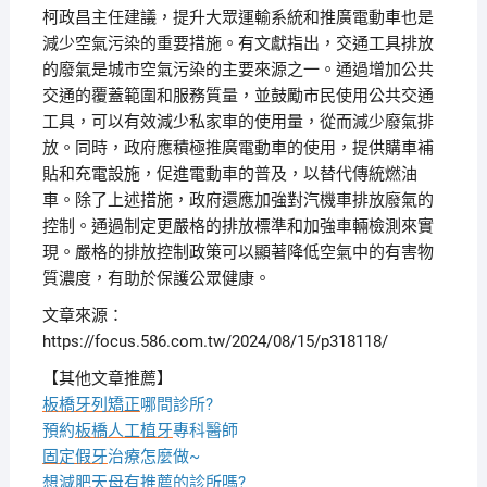
柯政昌主任建議，提升大眾運輸系統和推廣電動車也是
減少空氣污染的重要措施。有文獻指出，交通工具排放
的廢氣是城市空氣污染的主要來源之一。通過增加公共
交通的覆蓋範圍和服務質量，並鼓勵市民使用公共交通
工具，可以有效減少私家車的使用量，從而減少廢氣排
放。同時，政府應積極推廣電動車的使用，提供購車補
貼和充電設施，促進電動車的普及，以替代傳統燃油
車。除了上述措施，政府還應加強對汽機車排放廢氣的
控制。通過制定更嚴格的排放標準和加強車輛檢測來實
現。嚴格的排放控制政策可以顯著降低空氣中的有害物
質濃度，有助於保護公眾健康。
文章來源：
https://focus.586.com.tw/2024/08/15/p318118/
【其他文章推薦】
板橋牙列矯正
哪間診所?
預約
板橋人工植牙
專科醫師
固定假牙
治療怎麼做~
想
減肥天母
有推薦的診所嗎?