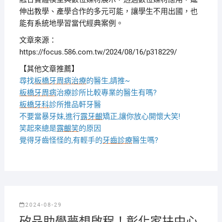
伸出教學、產學合作的多元可能，讓學生不用出國，也
能有系統地學習當代經典案例。
文章來源：
https://focus.586.com.tw/2024/08/16/p318229/
【其他文章推薦】
尋找
板橋牙周病治療
的醫生,請推~
板橋牙周病
治療診所比較專業的醫生有嗎?
板橋牙科
診所推品軒牙醫
不要當暴牙妹,進行
露牙齦
矯正,讓你放心開懷大笑!
笑起來總是
露齦笑
的原因
覺得牙齒怪怪的,有輕手的
牙齒診療
醫生嗎?
2024-08-29
矽品助學夢想啟程！彰化家扶中心