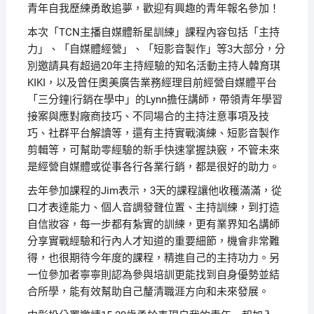
青年自我歷練勇敢追夢，歡迎有興趣的青年報名參加！
本次「TCN主播自媒體新星訓練」課程內容包括「主持
力」、「自媒體經營」、「短影音製作」等3大部分，分
別邀請具有超過20年主持經驗的知名活動主持人韓育琪
KIKI，以及曾任奧美廣告業務經理目前經營自媒體平台
「三分鐘|行銷在學中」的Lynn擔任講師，帶領青年學習
接案與應對廠商技巧、不同場合的主持注意事項及技
巧、社群平台解讀等，還有主持實戰演練、短影音製作
剪輯等，可幫助零經驗的新手快速掌握訣竅，不管未來
是經營自媒體或從事各行各業行銷，都是很好的助力。
去年參加課程的Jim表示，3天的課程讓他收穫滿滿，從
口才表達能力、個人音調發聲位置、主持訓練，到打造
自信妝容，每一步都有紮實的訓練，更有業界知名講師
分享實戰經驗和行內人才知道的重要細節，機會非常難
得，也很期待今年度的課程，精進自己的主持功力。另
一位參加者寧寧則認為參與培訓更能找到自身優勢並結
合所學，能有效幫助自己釐清職涯方向和未來發展。