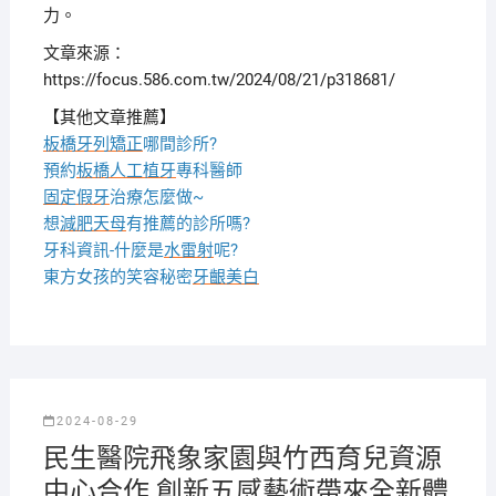
力。
文章來源：
https://focus.586.com.tw/2024/08/21/p318681/
【其他文章推薦】
板橋牙列矯正
哪間診所?
預約
板橋人工植牙
專科醫師
固定假牙
治療怎麼做~
想
減肥天母
有推薦的診所嗎?
牙科資訊-什麼是
水雷射
呢?
東方女孩的笑容秘密
牙齦美白
2024-08-29
民生醫院飛象家園與竹西育兒資源
中心合作 創新五感藝術帶來全新體