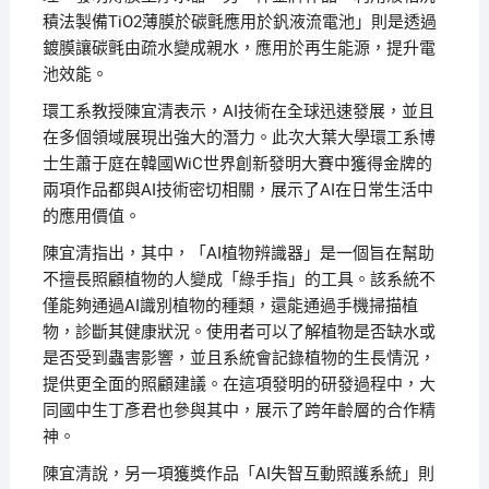
積法製備TiO2薄膜於碳氈應用於釩液流電池」則是透過
鍍膜讓碳氈由疏水變成親水，應用於再生能源，提升電
池效能。
環工系教授陳宜清表示，AI技術在全球迅速發展，並且
在多個領域展現出強大的潛力。此次大葉大學環工系博
士生蕭于庭在韓國WiC世界創新發明大賽中獲得金牌的
兩項作品都與AI技術密切相關，展示了AI在日常生活中
的應用價值。
陳宜清指出，其中，「AI植物辨識器」是一個旨在幫助
不擅長照顧植物的人變成「綠手指」的工具。該系統不
僅能夠通過AI識別植物的種類，還能通過手機掃描植
物，診斷其健康狀況。使用者可以了解植物是否缺水或
是否受到蟲害影響，並且系統會記錄植物的生長情況，
提供更全面的照顧建議。在這項發明的研發過程中，大
同國中生丁彥君也參與其中，展示了跨年齡層的合作精
神。
陳宜清說，另一項獲獎作品「AI失智互動照護系統」則