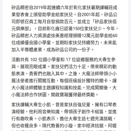
矽品精密自2019年起連續六年於彰化家扶暑期課輔班成
果發表會上頒發助學金給家扶兒。自2001年起，矽品公
司即號召員工每月自發捐款百元，並成立「矽品家扶佰
元俱樂部」，目前彰化廠已認養150位家扶兒少。今年，
矽品精密人力資源處徐美惠經理頒贈12萬元助學金給60
位成績優良國小學童，並期盼家扶兒持續努力，未來能
加入半導體產業，成為矽品公司的一份子。
活動共有 102 位國小學童和 17 位返鄉服務的大專生參
與，展現亮眼成果。家扶兒們活力十足，帶來精彩的動
態表演，貴賓們也融入其中。之後，大魔法師帶領小小
魔法使者進行闖關互動，每個班級設計獨特的關卡，讓
大小魔法師體驗主題課程知識和技能。完成闖關後，大
小魔法師合作拼圖，開啟寶箱獲得最終獎勵。
家扶課輔大專生小凱，曾是家扶自強兒童，擁有口琴表
演經驗，他利用音樂知識，帶領孩子創作卡組笛，並進
行有趣吹奏。小凱表示，擔任大專生這七週充滿挑戰，
但也收穫良多。隔代教養的小璇，家中經濟拮据，阿嬤