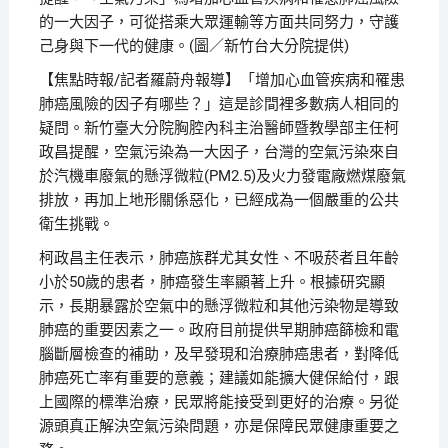
的一大因子，可從搭乘大眾運輸等方面共同努力，守護
己身與下一代的健康。(圖／新竹台大分院提供)
【焦點時報/記者羅蔚舟報導】「增加心血管疾病和罹患
肺癌風險的因子有哪些？」這是診間裡多數病人相同的
疑問。新竹臺大分院胸腔內科主治醫師暨教學部主任柯
政昌提醒，空氣污染為一大因子，台灣的空氣污染來自
於汽機車廢氣的懸浮微粒(PM2.5)及火力發電廠燃煤廢氣
排放，再加上地形關係惡化，已經成為一個嚴重的公共
衛生挑戰。
柯政昌主任表示，肺癌族群尤其女性、不吸菸者且年齡
小於50歲的患者，肺癌發生率顯著上升。根據研究顯
示，長期暴露於空氣中的懸浮微粒和其他污染物是導致
肺癌的重要因素之一。政府目前提供早期肺癌篩檢和電
腦斷層檢查的補助，及早發現和治療肺癌患者，對降低
肺癌死亡率有重要的意義；建議如能擴大健保給付，跟
上國際的標準治療，民眾將能接受到更好的治療。另從
源頭真正解決空氣污染問題，亦是保障民眾健康重要之