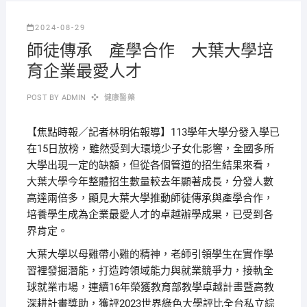
2024-08-29
師徒傳承 產學合作 大葉大學培
育企業最愛人才
POST BY
ADMIN
健康醫藥
【焦點時報／記者林明佑報導】113學年大學分發入學已
在15日放榜，雖然受到大環境少子女化影響，全國多所
大學出現一定的缺額，但從各個管道的招生結果來看，
大葉大學今年整體招生數量較去年顯著成長，分發人數
高達兩倍多，顯見大葉大學推動師徒傳承與產學合作，
培養學生成為企業最愛人才的卓越辦學成果，已受到各
界肯定。
大葉大學以母雞帶小雞的精神，老師引領學生在實作學
習裡發掘潛能，打造跨領域能力與就業競爭力，接軌全
球就業市場，連續16年榮獲教育部教學卓越計畫暨高教
深耕計畫獎助，獲評2023世界綠色大學評比全台私立綜