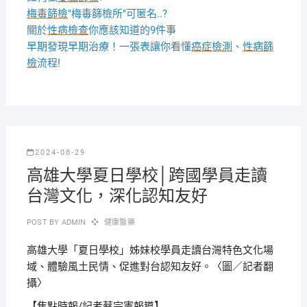
梅毒篩檢
"梅毒篩檢所"可匿名..?
關於
性病檢查
你應該知道的9件事
早期發現早期治療！一張表讓你看懂
癌症檢測
、
性病篩
檢
流程!
2024-08-29
高雄大學夏日學校│跨國學員走讀
台灣文化，深化認知友好
POST BY
ADMIN
健康醫藥
高雄大學「夏日學校」姊妹校學員走讀台灣特色文化場
域、體驗風土民情、促進對台認知友好。〈圖／記者翻
攝〉
【焦點時報/記者蔡宗憲報導】