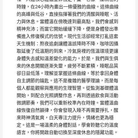
時鐘，在24小時內畫出一條優雅的曲線。這條曲線
的高峰與低谷，直接指揮著我們的清醒與睡眠、活
力與休息。當體溫在傍晚達到最高點，我們會感到
精神充沛；而當它開始緩緩下降，便是身體發出準
備進入修復模式的信號。現代生活卻經常打亂這套
天生機制：熬夜追劇讓體溫該降時不降，咖啡因攝
取延後了低溫期的到來，冷氣房裡的恆溫環境更讓
身體失去感知溫差變化的能力。於是，我們與生俱
來的休息開關逐漸失靈，疲勞不斷累積，睡眠品質
卻日益低落。理解並掌握這條曲線，等於拿回身體
自主調節的鑰匙。這不是複雜的醫學理論，而是每
個人都能觀察與應用的生理智慧。從監測基礎體溫
開始，到配合光照調整作息，再到透過飲食與活動
微調節奏，我們可以重新校準內在時鐘。當體溫曲
線恢復自然韻律，你會發現入睡不再需要掙扎，醒
來時神清氣爽，白天專注力提升，情緒也更為穩
定。這是一場溫柔的身體對話，學會聆聽它的溫度
語言，你將開啟自動切換至深度休息的隱藏功能。