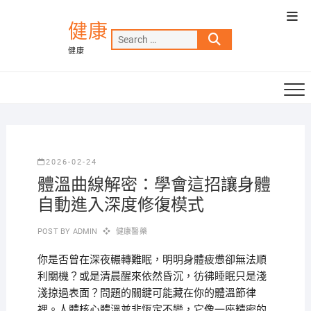
Skip
Top
to
健康
Men
Search
content
健康
…
2026-02-24
體溫曲線解密：學會這招讓身體
自動進入深度修復模式
POST BY
ADMIN
健康醫藥
你是否曾在深夜輾轉難眠，明明身體疲憊卻無法順
利關機？或是清晨醒來依然昏沉，彷彿睡眠只是淺
淺掠過表面？問題的關鍵可能藏在你的體溫節律
裡。人體核心體溫並非恆定不變，它像一座精密的