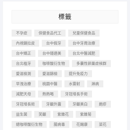
標籤
不孕症
保健食品代工
兒童保健食品
內視鏡拉皮
台中假牙
台中牙周治療
台中矯正
台中隱適美
台北中醫減肥
台北植牙
咖啡酸衍生物
多囊性卵巢症候群
愛滋檢測
愛滋篩檢
提升免疫力
早洩治療
桃園中醫
水雷射
淋病
減肥天母
熱熱喝
牙冠增長手術
牙冠增長術
牙齦外露
牙齦美白
皰疹
益生菌
笑齦
紫錐花
紫錐菊
總咖啡酸衍生物
腸病毒
花賜康
菜花