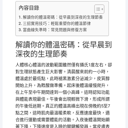
內容目錄
解讀你的體溫密碼：從早晨到深夜的生理節奏
三招實用技巧：輕鬆重塑你的體溫節律
當曲線失準時：常見問題與修復方案
解讀你的體溫密碼：從早晨到
深夜的生理節奏
人體核心體溫的波動範圍雖然僅有攝氏1度左右，卻
對生理狀態產生巨大影響。清晨醒來前約一小時，
體溫處於最低點，此時褪黑激素分泌減少，皮質醇
開始上升，為甦醒做準備。起床後體溫緩慢爬升，
在上午至中午期間達到一個小高峰，這時認知功能
與體能表現最佳。午後會出現輕微下滑，形成所謂
的午後低迷期。真正的體溫高峰出現在傍晚約5至7
點之間，這時肌肉最溫暖柔軟，反應速度最快，適
合進行運動或需要體能的活動。入夜後體溫開始顯
著下降，下降速度是入睡的關鍵觸發器。當皮膚表