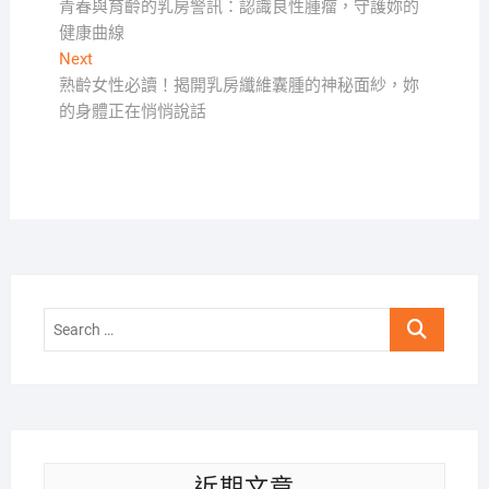
post:
青春與育齡的乳房警訊：認識良性腫瘤，守護妳的
章
健康曲線
導
Next
Next
覽
post:
熟齡女性必讀！揭開乳房纖維囊腫的神秘面紗，妳
的身體正在悄悄說話
Search
…
近期文章