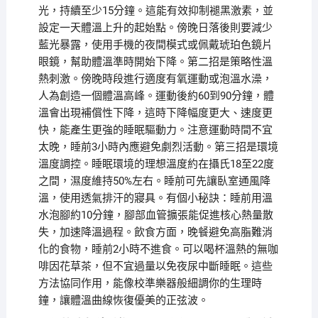
光，持續至少15分鐘。這能有效抑制褪黑激素，並
設定一天體溫上升的起始點。傍晚日落後則要減少
藍光暴露，使用手機的夜間模式或佩戴琥珀色鏡片
眼鏡，幫助體溫準時開始下降。第二招是策略性溫
熱刺激。傍晚時段進行適度有氧運動或泡溫水澡，
人為創造一個體溫高峰。運動後約60到90分鐘，體
溫會出現補償性下降，這時下降幅度更大、速度更
快，能產生更強的睡眠驅動力。注意運動時間不宜
太晚，睡前3小時內應避免劇烈活動。第三招是環境
溫度調控。睡眠環境的理想溫度約在攝氏18至22度
之間，濕度維持50%左右。睡前可先讓臥室通風降
溫，使用透氣排汗的寢具。有個小秘訣：睡前用溫
水泡腳約10分鐘，腳部血管擴張能促進核心熱量散
失，加速降溫過程。飲食方面，晚餐避免高脂難消
化的食物，睡前2小時不進食。可以喝杯溫熱的無咖
啡因花草茶，但不宜過量以免夜尿中斷睡眠。這些
方法協同作用，能像校準樂器般細調你的生理時
鐘，讓體溫曲線恢復優美的正弦波。