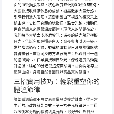
面的血管擴張散熱，核心溫度降低約0.3至0.5度時，
大腦會接收到該休息的信號，褪黑激素大量分泌，
引導我們進入睡眠。這套系統由下視丘的視交叉上
核主導，它如同身體的總指揮，整合光線、活動與
進食等訊息來調節溫度節律。現代人的問題在於，
我們給予大腦太多矛盾資訊：深夜的藍光螢幕模擬
日光，告訴它現在還是白天；宵夜與咖啡因干擾正
常的降溫過程；缺乏規律的運動與日曬讓節律訊號
變得微弱。重新同步的方法很簡單：記錄自己一週
的體溫變化，在早晨接觸自然光，傍晚適度活動提
升體溫，睡前90分鐘營造涼爽環境。當你開始尊重
這條曲線，身體自然會回報以高品質的修復。
三招實用技巧：輕鬆重塑你的
體溫節律
調整體溫節律不需要昂貴儀器或複雜計畫，從日常
生活的小改變就能見效。第一招是光線管理。早晨
起床後30分鐘內接觸明亮光線，最好是戶外自然