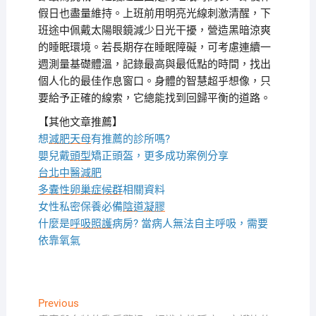
假日也盡量維持。上班前用明亮光線刺激清醒，下
班途中佩戴太陽眼鏡減少日光干擾，營造黑暗涼爽
的睡眠環境。若長期存在睡眠障礙，可考慮連續一
週測量基礎體溫，記錄最高與最低點的時間，找出
個人化的最佳作息窗口。身體的智慧超乎想像，只
要給予正確的線索，它總能找到回歸平衡的道路。
【其他文章推薦】
想
減肥天母
有推薦的診所嗎?
嬰兒戴
頭型
矯正頭盔，更多成功案例分享
台北中醫減肥
多囊性卵巢症候群
相關資料
女性私密保養必備
陰道凝膠
什麼是
呼吸照護
病房? 當病人無法自主呼吸，需要
依靠氧氣
文
Previous
Previous