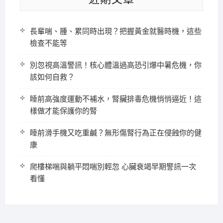
長輩喘、腫、累同時出現？把握黃金就醫時機，這些
檢查不能等
別忽視高溫警訊！核心體溫過高恐引爆中暑危機，你
該如何自救？
睡前高強度運動不補水，腎臟排毒危機悄悄逼近！這
樣做才能保護你的腎
睡前滑手機又吃重鹹？無形傷腎行為正在侵蝕你的健
康
爬樓梯喘與躺平悶喘別輕忽 心臟衰竭早期警訊一次
看懂