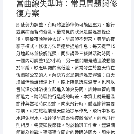
當曲線失準時：常見問題與修
復方案
即使努力調整，有時體溫節律仍可能因壓力、旅行
或疾病而暫時紊亂。最常見的狀況是體溫高峰延
後，導致夜晚精神太好、早晨爬不起來，典型的夜
貓子模式。修復方法是逐步提前作息：每天提早15
分鐘起床並接觸光照，同步調整三餐與活動時間，
一週內可調整1至2小時。另一個問題是體溫波動過
於平緩，缺乏明顯的高低差，這常發生於整天待在
恆溫辦公室的人。解決方案是創造溫差體驗：白天
增加活動讓體溫上升，晚上降低環境溫度。也可以
嘗試溫水淋浴後立即進入涼爽房間，訓練血管的調
節能力。跨時區旅行造成的時差，本質上就是體溫
節律與當地時間脫節。向東飛行時，體溫節律需要
提前，可在旅程前幾天開始提早作息，飛行中多喝
水避免脫水，抵達後早晨盡快接觸陽光。向西飛行
則相反，需要延後節律。對於輪班工作者，體溫調
節最為挑戰。建議建立固定的睡眠時間表，即使休