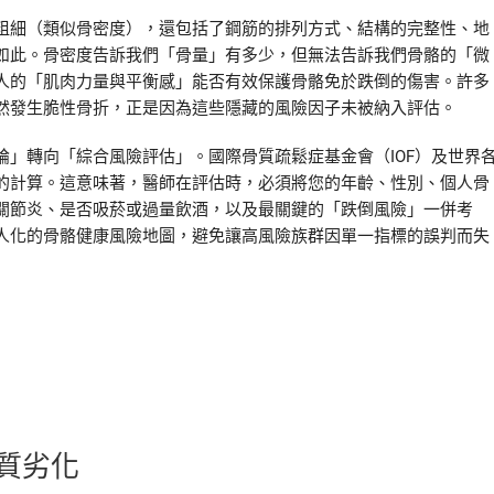
粗細（類似骨密度），還包括了鋼筋的排列方式、結構的完整性、地
如此。骨密度告訴我們「骨量」有多少，但無法告訴我們骨骼的「微
人的「肌肉力量與平衡感」能否有效保護骨骼免於跌倒的傷害。許多
然發生脆性骨折，正是因為這些隱藏的風險因子未被納入評估。
」轉向「綜合風險評估」。國際骨質疏鬆症基金會（IOF）及世界
的計算。這意味著，醫師在評估時，必須將您的年齡、性別、個人骨
關節炎、是否吸菸或過量飲酒，以及最關鍵的「跌倒風險」一併考
人化的骨骼健康風險地圖，避免讓高風險族群因單一指標的誤判而失
質劣化