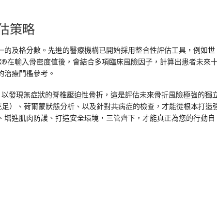
估策略
一的及格分數。先進的醫療機構已開始採用整合性評估工具，例如世
AX®在輸入骨密度值後，會結合多項臨床風險因子，計算出患者未來
的治療門檻參考。
，以發現無症狀的脊椎壓迫性骨折，這是評估未來骨折風險極強的獨
充足）、荷爾蒙狀態分析、以及針對共病症的檢查，才能從根本打造
、增進肌肉防護、打造安全環境，三管齊下，才能真正為您的行動自