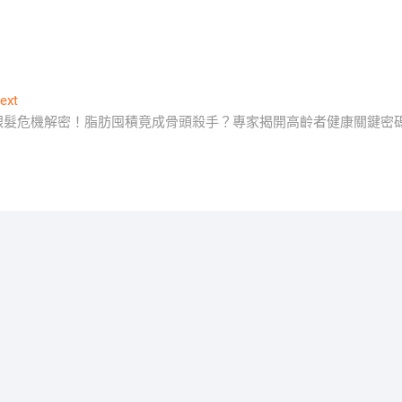
Next
ext
post:
銀髮危機解密！脂肪囤積竟成骨頭殺手？專家揭開高齡者健康關鍵密