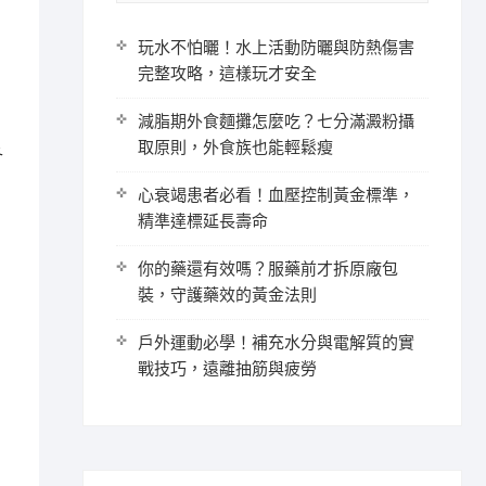
玩水不怕曬！水上活動防曬與防熱傷害
完整攻略，這樣玩才安全
減脂期外食麵攤怎麼吃？七分滿澱粉攝
取原則，外食族也能輕鬆瘦
各
心衰竭患者必看！血壓控制黃金標準，
精準達標延長壽命
你的藥還有效嗎？服藥前才拆原廠包
裝，守護藥效的黃金法則
戶外運動必學！補充水分與電解質的實
戰技巧，遠離抽筋與疲勞