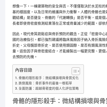
想像一下，一棟建築物的安全與否，不僅僅取決於水泥柱的
基的穩固度，以及日常的維護與外力衝擊。人體的骨骼也是
觀結構」是否健全、骨骼的「代謝轉換」是否平衡，或是個
長者即使骨密度檢測結果落在正常或骨量減少的範圍，卻依
因此，現代骨質疏鬆症與骨折預防的觀念，正從「密度中心論
國的治療指引，都已強烈建議將臨床風險因子納入骨折風險
折史、父母髖部骨折史、是否使用類固醇、是否有類風濕性
量。這些因子與骨密度結合，才能繪製出一幅更完整、更個
去預防的先機。
內容目錄
骨骼的隱形殺手：微結構損壞與骨質劣化
跌倒風險：骨折事件的最後一根稻草
全面防護：超越骨密度的個人化評估策略
骨骼的隱形殺手：微結構損壞與骨