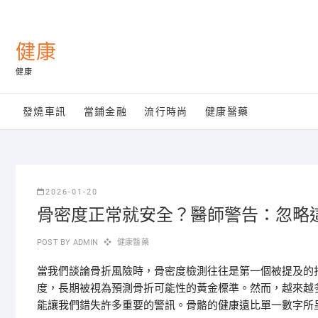
Skip
to
content
健康
健康
發燒車訊
當鋪金融
流行時尚
健康醫藥
2026-01-20
骨密度正常就安全？醫師警告：忽略
POST BY
ADMIN
健康醫藥
當我們談論骨折風險時，骨密度檢測往往是第一個被提及的
度，長期被視為預測骨折可能性的黃金標準。然而，越來越
能讓我們錯失許多重要的警訊。骨骼的健康遠比單一數字所