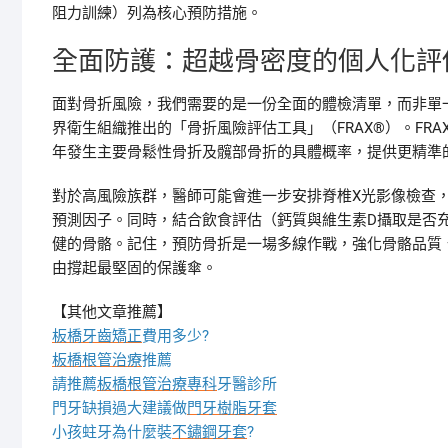
阻力訓練）列為核心預防措施。
全面防護：超越骨密度的個人化評
面對骨折風險，我們需要的是一份全面的體檢清單，而非單
界衛生組織推出的「骨折風險評估工具」（FRAX®）。FR
年發生主要骨鬆性骨折及髖部骨折的具體概率，提供更精準
對於高風險族群，醫師可能會進一步安排脊椎X光影像檢查
預測因子。同時，結合飲食評估（鈣質與維生素D攝取是否
健的骨骼。記住，預防骨折是一場多線作戰，強化骨骼品質
由撐起最堅固的保護傘。
【其他文章推薦】
板橋牙齒矯正
費用多少?
板橋根管治療
推薦
請推薦
板橋根管治療專科
牙醫診所
門牙缺損過大建議做
門牙樹脂牙套
小孩蛀牙為什麼裝
不鏽鋼牙套
?