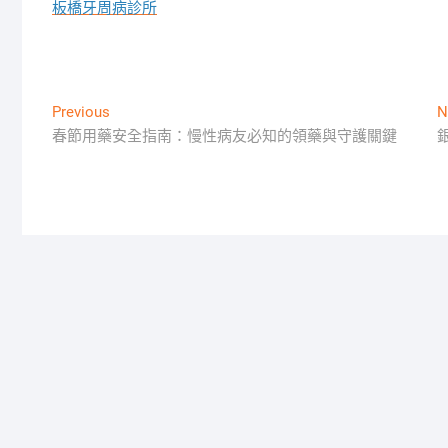
板橋牙周病診所
文
Previous
Previous
N
post:
春節用藥安全指南：慢性病友必知的領藥與守護關鍵
章
導
覽