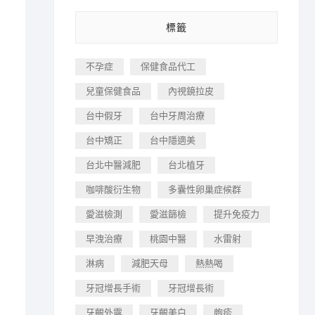
標籤
不孕症
保健食品代工
兒童保健食品
內視鏡拉皮
台中假牙
台中牙周治療
台中矯正
台中隱適美
台北中醫減肥
台北植牙
咖啡酸衍生物
多囊性卵巢症候群
愛滋檢測
愛滋篩檢
提升免疫力
早洩治療
桃園中醫
水雷射
淋病
減肥天母
熱熱喝
牙冠增長手術
牙冠增長術
牙齦外露
牙齦美白
皰疹