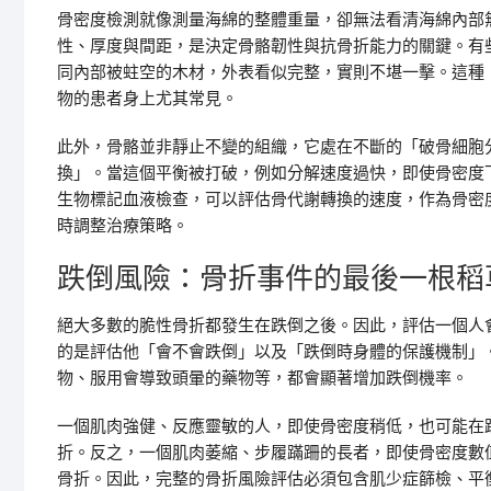
骨密度檢測就像測量海綿的整體重量，卻無法看清海綿內部
性、厚度與間距，是決定骨骼韌性與抗骨折能力的關鍵。有
同內部被蛀空的木材，外表看似完整，實則不堪一擊。這種
物的患者身上尤其常見。
此外，骨骼並非靜止不變的組織，它處在不斷的「破骨細胞
換」。當這個平衡被打破，例如分解速度過快，即使骨密度
生物標記血液檢查，可以評估骨代謝轉換的速度，作為骨密
時調整治療策略。
跌倒風險：骨折事件的最後一根稻
絕大多數的脆性骨折都發生在跌倒之後。因此，評估一個人
的是評估他「會不會跌倒」以及「跌倒時身體的保護機制」
物、服用會導致頭暈的藥物等，都會顯著增加跌倒機率。
一個肌肉強健、反應靈敏的人，即使骨密度稍低，也可能在
折。反之，一個肌肉萎縮、步履蹣跚的長者，即使骨密度數
骨折。因此，完整的骨折風險評估必須包含肌少症篩檢、平