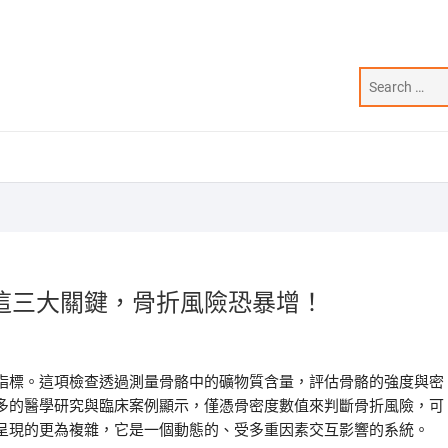
這三大關鍵，骨折風險恐暴增！
指標。這項檢查透過測量骨骼中的礦物質含量，評估骨骼的強度與密
多的醫學研究與臨床案例顯示，僅憑骨密度數值來判斷骨折風險，可
呈現的更為複雜，它是一個動態的、受多重因素交互影響的系統。