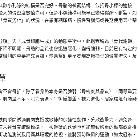
無數小孔隙的結構是否完好。骨骼的微觀結構，包括骨小樑的連接
些人的骨密度數值尚可，但骨小樑結構可能早已變得稀疏、斷裂，如
「骨質劣化」的狀況，在患有糖尿病、慢性腎臟病或長期使用某些藥
分解」與「成骨細胞生成」的動態平衡中，此過程稱為「骨代謝轉
下降不明顯，骨骼的品質也會迅速惡化，變得脆弱。目前已有特定的
度檢測的重要補充資訊，幫助醫師更早發現高轉換型的骨質流失，及
草
會不會骨折，除了看骨骼本身是否脆弱（骨密度與品質），同等重要
。肌肉量不足、肌力衰退、平衡感變差、視力退化、居家環境有障礙
跌倒瞬間透過肌肉支撐或敏捷的保護性動作，分散衝擊力，避免骨
值未達骨質疏鬆標準，一次輕微的跌倒也可能導致嚴重的髖部或脊椎
衡功能測試及用藥與環境的檢視，並將預防跌倒的運動（如太極拳、