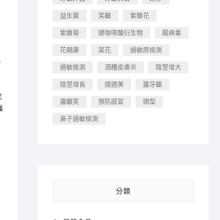
益生菌
笑齦
紫錐花
紫錐菊
總咖啡酸衍生物
腸病毒
花賜康
菜花
過敏原檢測
十
過敏檢測
酒糟皮膚炎
陰莖增大
陰莖增長
隱適美
露牙齦
立
露齦笑
預防感冒
頭型
強
鼻子過敏檢測
分類