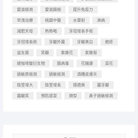
愛滋檢測
愛滋篩檢
提升免疫力
早洩治療
桃園中醫
水雷射
淋病
減肥天母
熱熱喝
牙冠增長手術
牙冠增長術
牙齦外露
牙齦美白
皰疹
益生菌
笑齦
紫錐花
紫錐菊
總咖啡酸衍生物
腸病毒
花賜康
菜花
過敏原檢測
過敏檢測
酒糟皮膚炎
陰莖增大
陰莖增長
隱適美
露牙齦
露齦笑
預防感冒
頭型
鼻子過敏檢測