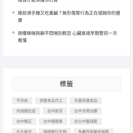
樣做才能保護你的腎
睡前滑手機又吃重鹹？無形傷腎行為正在侵蝕你的健
康
爬樓梯喘與躺平悶喘別輕忽 心臟衰竭早期警訊一次
看懂
標籤
不孕症
保健食品代工
兒童保健食品
內視鏡拉皮
台中假牙
台中牙周治療
台中矯正
台中隱適美
台北中醫減肥
台北植牙
咖啡酸衍生物
多囊性卵巢症候群