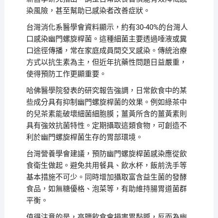
染風險，甚至幫助已感染者改善症狀。
台灣消化系醫學會資料顯示，約有30-40%的台灣人
口感染幽門螺旋桿菌。這種細菌主要透過唾液或糞
口途徑傳播，常在家庭成員間交叉感染。傳統治療
方式以抗生素為主，但近年抗藥性問題日益嚴重，
使得預防工作更顯重要。
哈佛醫學院發表的研究報告強調，日常飲食中的某
些成分具有抑制幽門螺旋桿菌的效果。例如綠茶中
的兒茶素能破壞細菌細胞膜；薑黃所含的薑黃素則
具有強效抗菌特性。定期攝取這類食物，可創造不
利於幽門螺旋桿菌生存的胃部環境。
台灣營養學會建議，預防幽門螺旋桿菌感染應從飲
食衛生做起。避免共用餐具、飲水杯，飯前洗手等
基本措施不可少。同時增加攝取富含益生菌的發酵
食品，如無糖優格、泡菜等，有助維持腸胃道菌群
平衡。
值得注意的是，高鹽飲食會損害胃黏膜，反而為幽