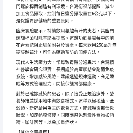
門螺旋桿菌創造有利環境。台灣衛福部提醒，減少
加工食品攝取，控制每日鹽分攝取量在6公克以下，
是保護胃部健康的重要原則。
臨床實驗顯示，持續飲用蔓越莓汁的患者，其幽門
螺旋桿菌根除率顯著提高。這歸功於蔓越莓中的前
花青素能阻止細菌附著於胃壁。每天飲用250毫升無
糖蔓越莓汁，可作為輔助預防的簡便方法。
現代人生活壓力大，常導致胃酸分泌異常。台灣精
神醫學會研究證實，長期處於高壓狀態會削弱免疫
系統，增加感染風險。建議透過規律運動、充足睡
眠等方式管理壓力，間接保護胃部健康。
對於已確診感染的患者，除了接受正規治療外，營
養師推薦採用地中海飲食模式。這種以橄欖油、全
穀類、新鮮蔬果為主的飲食方式，能減輕胃部發炎
狀況，加速黏膜修復。同時應避免刺激性食物如酒
精、咖啡因等，以免加重症狀。
【其他文章推薦】