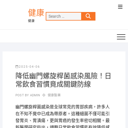
Skip
Top
to
健康
Men
Search
content
健康
…
2025-04-06
降低幽門螺旋桿菌感染風險！日
常飲食習慣竟成關鍵防線
POST BY
ADMIN
健康醫藥
幽門螺旋桿菌感染是全球常見的胃部疾病，許多人
在不知不覺中已成為帶原者。這種細菌不僅可能引
發胃炎、胃潰瘍，更與胃癌的發生率密切相關。最
新醫學研究指出，調整日常飲食習慣能有效降低感