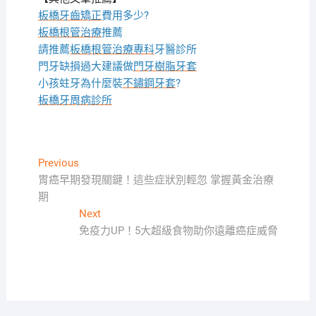
板橋牙齒矯正
費用多少?
板橋根管治療
推薦
請推薦
板橋根管治療專科
牙醫診所
門牙缺損過大建議做
門牙樹脂牙套
小孩蛀牙為什麼裝
不鏽鋼牙套
?
板橋牙周病診所
文
Previous
Previous
post:
胃癌早期發現關鍵！這些症狀別輕忽 掌握黃金治療
章
期
導
Next
Next
覽
post:
免疫力UP！5大超級食物助你遠離癌症威脅