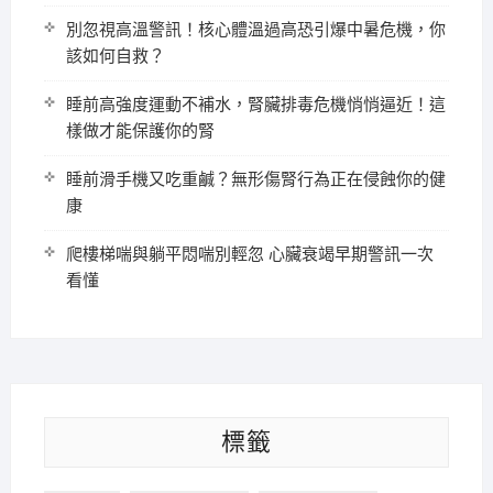
別忽視高溫警訊！核心體溫過高恐引爆中暑危機，你
該如何自救？
睡前高強度運動不補水，腎臟排毒危機悄悄逼近！這
樣做才能保護你的腎
睡前滑手機又吃重鹹？無形傷腎行為正在侵蝕你的健
康
爬樓梯喘與躺平悶喘別輕忽 心臟衰竭早期警訊一次
看懂
標籤