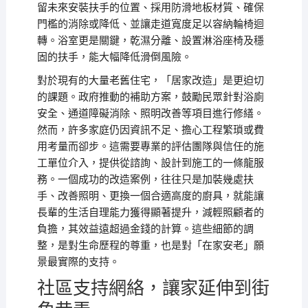
留未來安裝扶手的位置、採用防滑地板材質、確保
門檻的消除或降低、並讓走道寬度足以容納輪椅迴
轉。浴室更是關鍵，乾濕分離、設置淋浴座椅及穩
固的扶手，能大幅降低滑倒風險。
對於現有的大量老舊住宅，「居家改造」是更迫切
的課題。政府推動的補助方案，鼓勵民眾針對浴廁
安全、通道障礙消除、照明改善等項目進行修繕。
然而，許多家庭仍因資訊不足、擔心工程繁瑣或費
用考量而卻步。這需要專業的評估團隊與信任的施
工單位介入，提供從諮詢、設計到施工的一條龍服
務。一個成功的改造案例，往往只是加裝幾處扶
手、改善照明、更換一個合適高度的廚具，就能讓
長輩的生活自理能力獲得顯著提升，減輕照顧者的
負擔，其效益遠超過金錢的計算。這些細節的調
整，是對生命歷程的尊重，也是對「在家安老」願
景最實際的支持。
社區支持網絡，讓家延伸到街