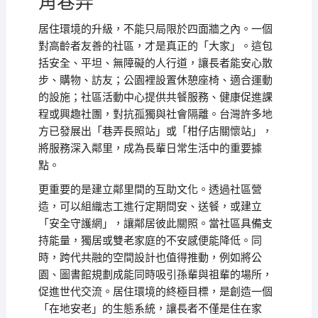
角巷弄
居住環境的升級，不能只局限於四面牆之內。一個
對高齡者友善的社區，才是真正的「大家」。這包
括安全、平坦、無障礙的人行道，讓長者能安心散
步、購物、訪友；公園裡設置休憩座椅、適合運動
的設施；社區活動中心提供共餐服務、健康促進課
程或興趣社團，對抗孤獨與社會隔離。台灣許多地
方已發展出「巷弄長照站」或「柑仔店關懷站」，
將服務深入鄰里，成為長輩日常生活中的重要據
點。
更重要的是建立鄰里間的互助文化。透過社區營
造，可以組織志工進行定期問安、送餐，或建立
「安全守護網」，讓鄰居彼此關照。當社區具備支
持能量，獨居或雙老家庭的不安感便能降低。同
時，跨代共融的空間設計也值得推動，例如將公
園、圖書館規劃成能同時吸引孫輩與祖輩的場所，
促進世代交流。居住環境的終極目標，是創造一個
「在地安老」的生態系統，讓長者不僅是住在家