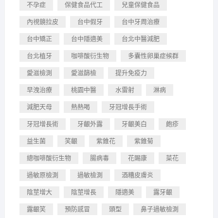
不孕症
保健食品代工
兒童保健食品
內視鏡拉皮
台中假牙
台中牙周治療
台中矯正
台中隱適美
台北中醫減肥
台北植牙
咖啡酸衍生物
多囊性卵巢症候群
愛滋檢測
愛滋篩檢
提升免疫力
早洩治療
桃園中醫
水雷射
淋病
減肥天母
熱熱喝
牙冠增長手術
牙冠增長術
牙齦外露
牙齦美白
皰疹
益生菌
笑齦
紫錐花
紫錐菊
總咖啡酸衍生物
腸病毒
花賜康
菜花
過敏原檢測
過敏檢測
酒糟皮膚炎
陰莖增大
陰莖增長
隱適美
露牙齦
露齦笑
預防感冒
頭型
鼻子過敏檢測