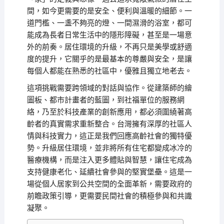
間，如今更需要的是安全、便利與溫暖的細節。一
道門檻、一盞不夠亮的燈、一間濕滑的浴室，都可
能成為長者日常生活中的隱形障礙，甚至是一場意
外的前奏。居住環境的升級，不再只是美學或舒適
度的提升，它關乎的是最基本的尊嚴與安全，是讓
每個人都能在熟悉的社區中，優雅且獨立地老去。
這項挑戰需要跨領域的對話與協作。從建築師的繪
圖板、都市計畫者的藍圖，到社福單位的服務網
絡，乃至於科技產業的創新應用，都必須圍繞著高
齡者的真實需求重新整合。台灣擁有深厚的社區人
情與科技實力，這正是我們回應高齡社會的獨特優
勢。升級居住環境，並非將所有住宅都變成冰冷的
醫療機構，而是注入更多體貼與智慧，讓住宅成為
支持健康老化、延續社會參與的堅實堡壘。這是一
場從個人居家到公共空間的全面革新，需要政府的
前瞻政策引導，更需要民間社會的積極參與和共識
凝聚。