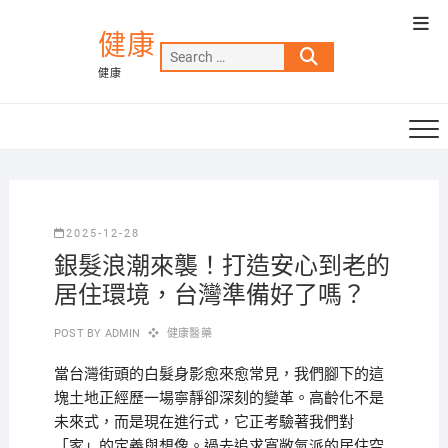
Skip
Top
to
健康
Men
Search
content
健康
…
2025-12-28
銀髮浪潮來襲！打造安心到老的
居住環境，台灣準備好了嗎？
POST BY
ADMIN
健康醫藥
當台灣街頭的白髮身影愈來愈常見，我們腳下的這
塊土地正經歷一場寧靜卻深刻的變革。高齡化不是
未來式，而是現在進行式，它正考驗著我們對
「家」的定義與想像。過去追求寬敞氣派的居住空