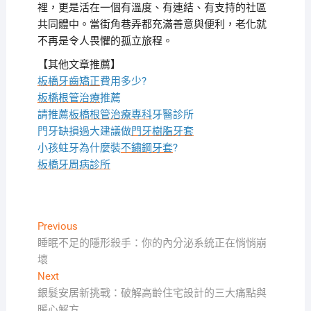
裡，更是活在一個有溫度、有連結、有支持的社區
共同體中。當街角巷弄都充滿善意與便利，老化就
不再是令人畏懼的孤立旅程。
【其他文章推薦】
板橋牙齒矯正
費用多少?
板橋根管治療
推薦
請推薦
板橋根管治療專科
牙醫診所
門牙缺損過大建議做
門牙樹脂牙套
小孩蛀牙為什麼裝
不鏽鋼牙套
?
板橋牙周病診所
文
Previous
Previous
post:
睡眠不足的隱形殺手：你的內分泌系統正在悄悄崩
章
壞
導
Next
Next
覽
post:
銀髮安居新挑戰：破解高齡住宅設計的三大痛點與
暖心解方