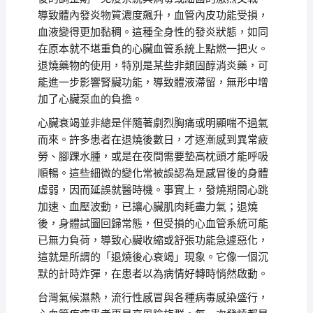
導致體內發炎物質濃度飆升，血管內皮功能受損，
血液變得更加黏稠。這種全身性的發炎狀態，如同
在原本就不堪重負的心臟血管系統上點燃一把火。
退燒藥物的使用，特別是某些非類固醇消炎藥，可
能進一步影響腎臟功能，導致體液滯留，無形中增
加了心臟泵血的負擔。
心臟衰竭並非總是伴隨著劇烈胸痛或明顯喘不過氣
而來。許多患者在退燒後數日，才逐漸感到異常疲
勞、腳踝水腫，或是在夜間需要墊高枕頭才能呼吸
順暢。這些細微的變化常被誤認為是感冒後的身體
虛弱，因而延誤就醫時機。事實上，發燒期間心跳
加速、血壓波動，已讓心臟肌肉耗盡力氣；退燒
後，身體試圖回歸常態，但受損的心血管系統可能
已無力負荷，導致心臟收縮或舒張功能急遽惡化，
這就是所謂的「退燒後心衰竭」現象。它像一個沉
默的計時炸彈，在患者以為病情好轉時悄然啟動。
台灣氣候濕熱，流行性感冒與各種病毒感染盛行，