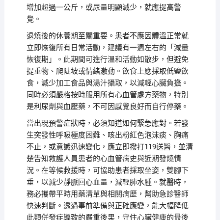
增加超過一公斤，或尿量明顯減少，就應提高警
覺。
退燒後的休養期至關重要。患者不應因體溫正常就
立即恢復所有日常活動，建議有一週左右的「減量
恢復期」。此期間可進行溫和活動如散步，但避免
提重物、爬陡坡或情緒激動。飲食上應採取低鹽飲
食，減少加工食品與湯汁攝取，以減輕心臟負擔。
同時必須嚴格按時服用所有心血管處方藥物，特別
是利尿劑與血壓藥，不可因感覺良好而自行停藥。
當出現預警症狀時，必須知道如何緊急應對。若發
生突發性呼吸極度困難、咳出粉紅色泡沫痰、胸痛
不止，或意識迅速變化，應立即撥打119送醫，並清
楚告知救護人員患者的心血管病史與近期發燒情
況。在等候救援時，可協助患者採取坐姿，雙腳下
垂，以減少靜脈回心血量，減輕肺水腫。就醫時，
務必攜帶平時用藥清單與相關病歷，幫助急診醫師
快速判斷。透過事前準備與正確應變，能大幅降低
此類併發症導致的嚴重後果，守住心臟健康的最後