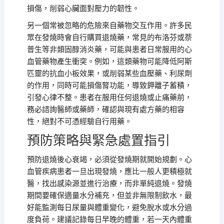
損傷，削弱心臟面對壓力的韌性。
另一個常被忽略的危險來自藥物交互作用。許多民
眾在發燒時會自行購買退燒藥，常見的布洛芬或萘
普生等非類固醇消炎藥，可能與患者日常服用的心
血管藥物產生衝突。例如，這類藥物可能降低阿斯
匹靈的抗血小板效果，或削弱某些血壓藥、利尿劑
的作用，同時可能損傷腎功能，導致鉀離子蓄積，
引發心律不整。患者在服用任何退燒或止痛藥前，
務必諮詢醫師或藥師，確認與現有處方藥的相容
性，絕對不可憑經驗自行用藥。
預防策略與緊急處置指引
預防退燒後心衰竭，必須從發燒期就開始規劃。心
血管疾病患者一旦出現發燒，應比一般人更積極就
醫，找出感染源並進行治療，而非單純退燒。發燒
期間要確保適量水分補充，但並非無限制飲水，最
好能監測每日尿量與體重變化，避免脫水或水分過
度負荷。建議記錄每日早晚的體重，若一天內體重