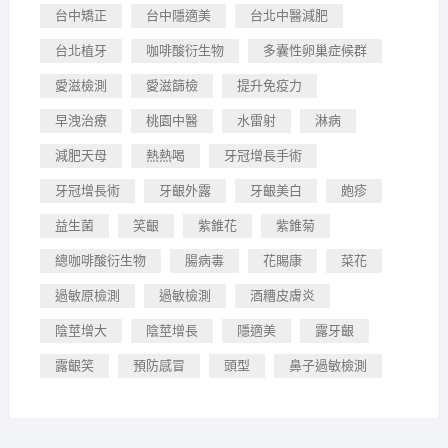
台中矯正
台中隱適美
台北中醫減肥
台北植牙
咖啡酸衍生物
多囊性卵巢症候群
愛滋檢測
愛滋篩檢
提升免疫力
早洩治療
桃園中醫
水雷射
淋病
減肥天母
熱熱喝
牙冠增長手術
牙冠增長術
牙齦外露
牙齦美白
皰疹
益生菌
笑齦
紫錐花
紫錐菊
總咖啡酸衍生物
腸病毒
花賜康
菜花
過敏原檢測
過敏檢測
酒糟皮膚炎
陰莖增大
陰莖增長
隱適美
露牙齦
露齦笑
預防感冒
頭型
鼻子過敏檢測