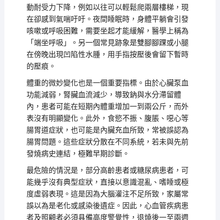
動耐受力下降，例如以往可以輕鬆爬兩層樓梯，現
在卻感到氣喘吁吁。夜間睡眠時，身體平躺會引發
咳嗽或呼吸困難，需要坐起才能緩解，醫學上稱為
「端坐呼吸」。另一個常見跡象是雙腳腳踝或小腿
在傍晚出現凹陷性水腫，用手指按壓後會留下暫時
的壓痕。
體重的微妙變化也是一個重要指標。由於心臟泵血
功能減弱，腎臟血流減少，導致鈉與水分滯留體
內，患者可能在短期內體重增加一到兩公斤，而外
表沒有明顯變化。此外，食慾不振、腹脹、噁心等
腸胃道症狀，也可能是內臟充血所致，常被誤認為
腸胃問題。這些症狀分散在不同系統，若未與先前
發燒病史連結，極難早期診斷。
最危險的情況是，部分高齡患者或糖尿病患者，可
能幾乎沒有典型症狀，直接以意識混亂、嗜睡或極
度虛弱表現。這是因為大腦灌注不足所致，家屬常
誤以為是老化或感染後遺症。因此，心血管疾病患
者及照顧者必須具備高度警覺性，退燒後一至兩週