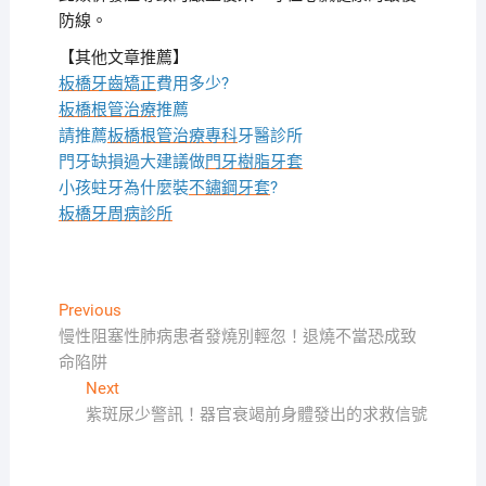
防線。
【其他文章推薦】
板橋牙齒矯正
費用多少?
板橋根管治療
推薦
請推薦
板橋根管治療專科
牙醫診所
門牙缺損過大建議做
門牙樹脂牙套
小孩蛀牙為什麼裝
不鏽鋼牙套
?
板橋牙周病診所
文
Previous
Previous
post:
慢性阻塞性肺病患者發燒別輕忽！退燒不當恐成致
章
命陷阱
導
Next
Next
覽
post:
紫斑尿少警訊！器官衰竭前身體發出的求救信號