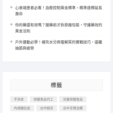
心衰竭患者必看！血壓控制黃金標準，精準達標延長
壽命
你的藥還有效嗎？服藥前才拆原廠包裝，守護藥效的
黃金法則
戶外運動必學！補充水分與電解質的實戰技巧，遠離
抽筋與疲勞
標籤
不孕症
保健食品代工
兒童保健食品
內視鏡拉皮
台中假牙
台中牙周治療