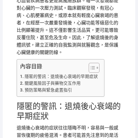
心血管疾病患者更是高風險族群。每一次發燒都是
對心臟的一次壓力測試。臨床觀察發現，有冠心
病、心肌梗塞病史，或原本就有輕度心臟衰竭的患
者，在經歷一次嚴重發燒後，心臟功能等級惡化的
比例顯著提升。這不僅影響生活品質，更可能導致
反覆住院，甚至危及生命。因此，了解退燒後的身
體訊號，建立正確的自我監測與就醫觀念，是保護
心臟健康的關鍵防線。
內容目錄
隱匿的警訊：退燒後心衰竭的早期症狀
關鍵風險因子與藥物交互作用
預防策略與緊急處置指引
隱匿的警訊：退燒後心衰竭的
早期症狀
退燒後心衰竭的症狀往往隱晦不明，容易與一般感
冒恢復期的疲倦混淆。患者可能首先注意到的是活