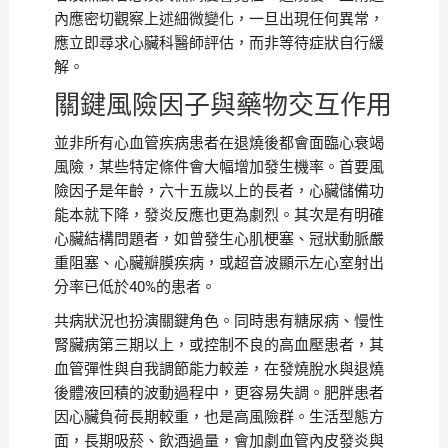
內應密切觀察上述細微變化，一旦出現任何異常，
應立即尋求心臟科醫師評估，而非等待症狀自行緩
解。
關鍵風險因子與藥物交互作用
並非所有心血管疾病患者在退燒後都會面臨心衰竭
風險，某些特定條件會大幅增加發生機率。首要風
險因子是年齡，六十五歲以上的長者，心臟儲備功
能本就下降，發炎反應也更為劇烈。其次是有明確
心臟結構問題者，如曾發生心肌梗塞、冠狀動脈嚴
重阻塞、心臟瓣膜疾病，或超音波顯示左心室射出
分率已低於40%的患者。
共病狀況也扮演關鍵角色。同時患有糖尿病、慢性
腎臟病第三期以上，或控制不良的高血壓患者，其
血管彈性與自我調節能力較差，在發燒脫水與退燒
後體液回積的波動過程中，更容易失調。肥胖患者
因心臟負荷長期較重，也是高風險群。生活型態方
面，長期吸菸、飲酒過量，會加劇血管內皮發炎與