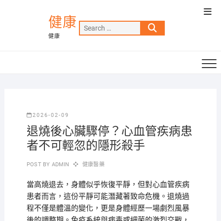
Skip
Top
to
健康
Men
Search
content
健康
…
2026-02-09
退燒後心臟驟停？心血管疾病患
者不可輕忽的隱形殺手
POST BY
ADMIN
健康醫藥
當高燒退去，身體似乎恢復平靜，但對心血管疾病
患者而言，這份平靜可能潛藏著致命危機。退燒過
程不僅是體溫的變化，更是身體經歷一場劇烈風暴
後的調整期。免疫系統與病毒或細菌的激烈交戰，