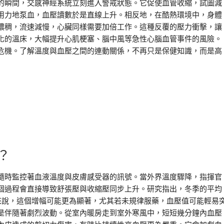
的瞬間，交感神經系統立刻進入警戒狀態。它促使血管收縮，試圖減
用力地泵血，血壓讀數於是直線上升。相反地，在酷熱環境中，身體
濃稠，流速減慢，心臟同樣需要加倍工作。這種反覆的壓力衝擊，讓
化的溫床，大幅提升心肌梗塞、腦中風等急性心腦血管事件的風險。
危機。了解溫度與血壓之間的連動關係，不再只是保健知識，而是高
？
隨時監控著血液溫度與皮膚感受器的訊號。當外界溫度驟降，指揮官
個過程會直接導致舒張壓與收縮壓同步上升。研究指出，冬季的平均
來說，這個增幅可能更為顯著，尤其若未規律服藥，血壓值可能輕易
是伴隨著劇烈波動。從室內暖房走到室外寒風中，短短幾分鐘內血壓