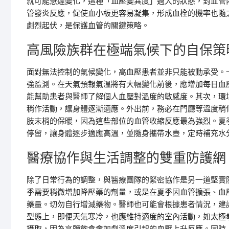
就可能急遽變化，這種「血壓變異度」過大的狀態，對血管
管發炎反應，促使血小板更容易凝集，形成血栓的機率也隨
劇烈起伏，是保護血管的關鍵策略。
高風險族群在極端氣候下的自保策
面對無法控制的氣候變化，高血壓患者並非只能被動承受。
強監測。在天氣預報氣溫將有大幅變化前後，應增加每日血
能幫助患者與醫師了解個人血壓對溫度的敏感度。其次，環
稍作活動，讓身體逐漸適應。外出前，務必在門廳等溫度稍
肢末梢的保暖，因為這些部位的血管收縮反應最為強烈。夏
停留，讓身體逐步適應高溫，並隨身攜帶水壺，定時補充水
醫療協作與生活調整的雙重防護網
除了日常行為的調整，與醫療團隊的緊密協作是另一道堅實
季需要稍微增加降壓藥的劑量，或是在夏季因血管擴張、血
藥量。切勿自行增減藥物。醫師也可能會根據患者情況，建
型態上，即便天氣寒冷，也應維持適度的室內活動，如太極