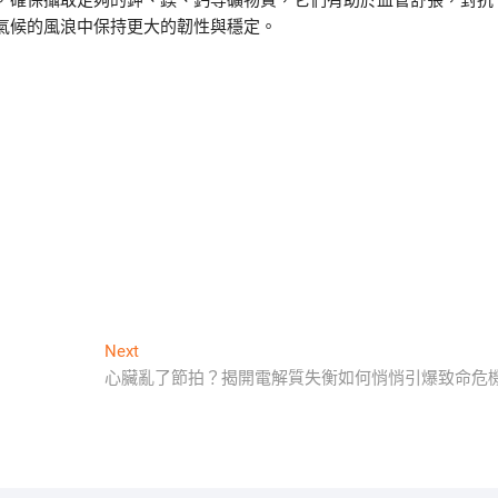
，確保攝取足夠的鉀、鎂、鈣等礦物質，它們有助於血管舒張，對抗
氣候的風浪中保持更大的韌性與穩定。
Next
Next
post:
心臟亂了節拍？揭開電解質失衡如何悄悄引爆致命危