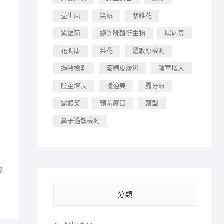
益生菌
笑齦
紫錐花
紫錐菊
總咖啡酸衍生物
腸病毒
花賜康
菜花
過敏原檢測
過敏檢測
酒糟皮膚炎
陰莖增大
陰莖增長
隱適美
露牙齦
露齦笑
預防感冒
頭型
鼻子過敏檢測
機
分類