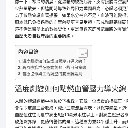
像一下，寒冷的清晨，從溫暖的被窩起身，皮膚接觸冷空氣
少熱量散失，但這同時導致外周阻力瞬間飆高，心臟必須更
為了散熱會讓血管擴張，如果水分補充不足，血液可能變得
原本就已負擔過重的血管內壁更容易受損，形成動脈粥樣硬
這不僅是醫學上的數據變化，更是無數家庭可能面臨的真實
血壓患者自我守護的重要防線。
內容目錄
溫度劇變如何點燃血管壓力導火線？
高風險族群在極端氣候下的自保策略
醫療協作與生活調整的雙重防護網
溫度劇變如何點燃血管壓力導火線
人體的體溫調節中樞位於下視丘，它像一位盡責的指揮官，
會命令皮膚血管收縮，減少血液流至體表，以保存熱量。這
血壓值往往比夏季高出5至10毫米汞柱以上。對高血壓患者
破危險界線。更值得警惕的是，這種壓力並非平穩上升，而