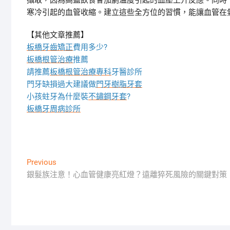
攝取，因為高鹽飲食會加劇溫度引起的血壓上升反應。同時
寒冷引起的血管收縮。建立這些全方位的習慣，能讓血管在
【其他文章推薦】
板橋牙齒矯正
費用多少?
板橋根管治療
推薦
請推薦
板橋根管治療專科
牙醫診所
門牙缺損過大建議做
門牙樹脂牙套
小孩蛀牙為什麼裝
不鏽鋼牙套
?
板橋牙周病診所
文
Previous
Previous
post:
銀髮族注意！心血管健康亮紅燈？遠離猝死風險的關鍵對策
章
導
覽