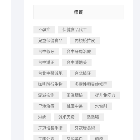
標籤
不孕症
保健食品代工
兒童保健食品
內視鏡拉皮
台中假牙
台中牙周治療
台中矯正
台中隱適美
台北中醫減肥
台北植牙
咖啡酸衍生物
多囊性卵巢症候群
愛滋檢測
愛滋篩檢
提升免疫力
早洩治療
桃園中醫
水雷射
淋病
減肥天母
熱熱喝
牙冠增長手術
牙冠增長術
牙齦外露
牙齦美白
皰疹