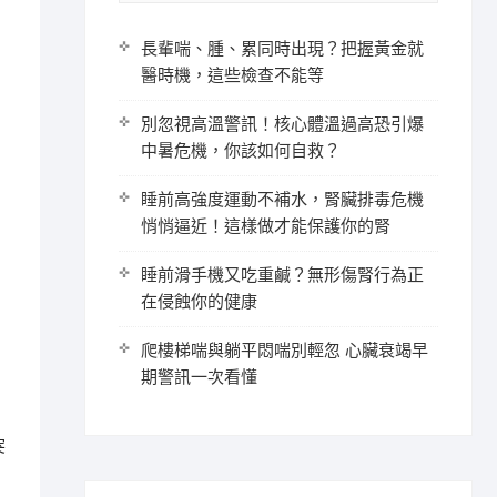
長輩喘、腫、累同時出現？把握黃金就
醫時機，這些檢查不能等
別忽視高溫警訊！核心體溫過高恐引爆
中暑危機，你該如何自救？
睡前高強度運動不補水，腎臟排毒危機
悄悄逼近！這樣做才能保護你的腎
睡前滑手機又吃重鹹？無形傷腎行為正
在侵蝕你的健康
爬樓梯喘與躺平悶喘別輕忽 心臟衰竭早
期警訊一次看懂
突