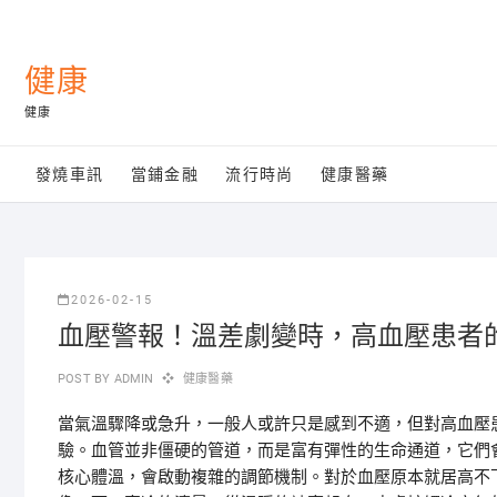
Skip
to
content
健康
健康
發燒車訊
當鋪金融
流行時尚
健康醫藥
2026-02-15
血壓警報！溫差劇變時，高血壓患者
POST BY
ADMIN
健康醫藥
當氣溫驟降或急升，一般人或許只是感到不適，但對高血壓
驗。血管並非僵硬的管道，而是富有彈性的生命通道，它們
核心體溫，會啟動複雜的調節機制。對於血壓原本就居高不