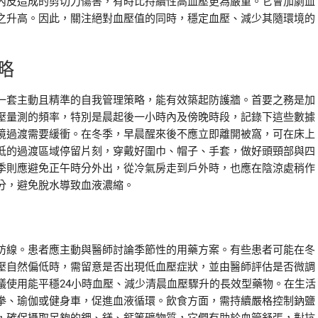
內皮造成的剪切力傷害，有時比持續性高血壓更為嚴重。它會加劇血
之升高。因此，關注絕對血壓值的同時，穩定血壓、減少其隨環境的
略
一套主動且精準的自我管理策略，能有效築起防護牆。首要之務是加
壓量測的頻率，特別是晨起後一小時內及傍晚時段，記錄下這些數據
境過渡需要緩衝。在冬季，早晨醒來後不應立即離開被窩，可在床上
低的過渡區域停留片刻，穿戴好圍巾、帽子、手套，做好頭頸部與四
季則應避免正午時分外出，從冷氣房走到戶外時，也應在陰涼處稍作
分，避免脫水導致血液濃縮。
防線。患者應主動與醫師討論季節性的用藥方案。有些患者可能在冬
壓自然偏低時，需留意是否出現低血壓症狀，並由醫師評估是否微調
議使用能平穩24小時血壓、減少清晨血壓驟升的長效型藥物。在生活
拳、瑜伽或健身車，促進血液循環。飲食方面，需持續嚴格控制鈉鹽