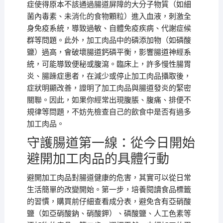
症使得原本不該通過腸道屏障的大分子物質（如細
菌內毒素、未消化的食物顆粒）進入血液，刺激全
身免疫系統，導致過敏、自體免疫疾病、代謝症候
群等問題。此外，加工肉品中的磷添加物（如磷酸
鹽）過高，會破壞腸道鈣磷平衡，影響腸道神經系
統，可能導致便秘或腹瀉。臨床上，許多慢性腸胃
炎、腸躁症患者，在減少或停止加工肉品攝取後，
症狀明顯改善，證明了加工肉品與腸道發炎的緊密
關聯。因此，如果你經常出現腹脹、腹痛、排便不
規律等問題，不妨先檢查自己的飲食中是否有過多
加工肉品。
守護腸道第一線：從今日開始
避開加工肉品的具體行動
避開加工肉品對腸道健康的危害，其實可以從日常
生活簡單的改變開始。第一步，培養閱讀食品標籤
的習慣，購買前仔細查看成分表，避免含有亞硝酸
鹽（如亞硝酸鈉、硝酸鉀）、磷酸鹽、人工色素等