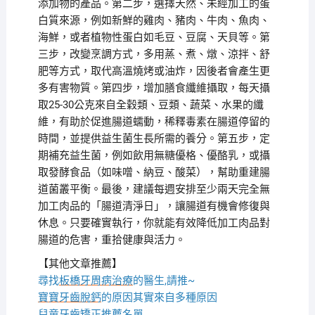
添加物的產品。第二步，選擇天然、未經加工的蛋
白質來源，例如新鮮的雞肉、豬肉、牛肉、魚肉、
海鮮，或者植物性蛋白如毛豆、豆腐、天貝等。第
三步，改變烹調方式，多用蒸、煮、燉、涼拌、舒
肥等方式，取代高溫燒烤或油炸，因後者會產生更
多有害物質。第四步，增加膳食纖維攝取，每天攝
取25-30公克來自全穀類、豆類、蔬菜、水果的纖
維，有助於促進腸道蠕動，稀釋毒素在腸道停留的
時間，並提供益生菌生長所需的養分。第五步，定
期補充益生菌，例如飲用無糖優格、優酪乳，或攝
取發酵食品（如味噌、納豆、酸菜），幫助重建腸
道菌叢平衡。最後，建議每週安排至少兩天完全無
加工肉品的「腸道清淨日」，讓腸道有機會修復與
休息。只要確實執行，你就能有效降低加工肉品對
腸道的危害，重拾健康與活力。
【其他文章推薦】
尋找
板橋牙周病治療
的醫生,請推~
寶寶牙齒脫鈣
的原因其實來自多種原因
兒童牙齒矯正推薦
名單