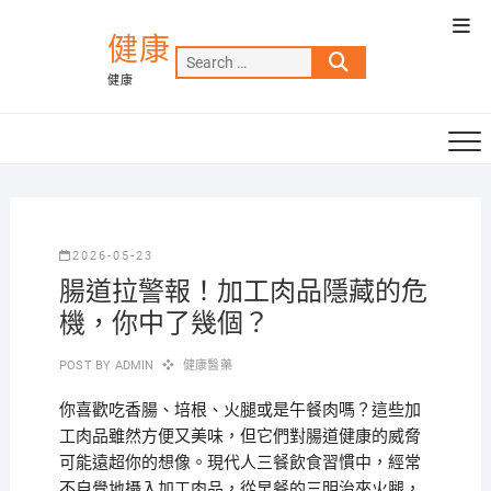
Skip
Top
to
健康
Men
Search
content
健康
…
2026-05-23
腸道拉警報！加工肉品隱藏的危
機，你中了幾個？
POST BY
ADMIN
健康醫藥
你喜歡吃香腸、培根、火腿或是午餐肉嗎？這些加
工肉品雖然方便又美味，但它們對腸道健康的威脅
可能遠超你的想像。現代人三餐飲食習慣中，經常
不自覺地攝入加工肉品，從早餐的三明治夾火腿，