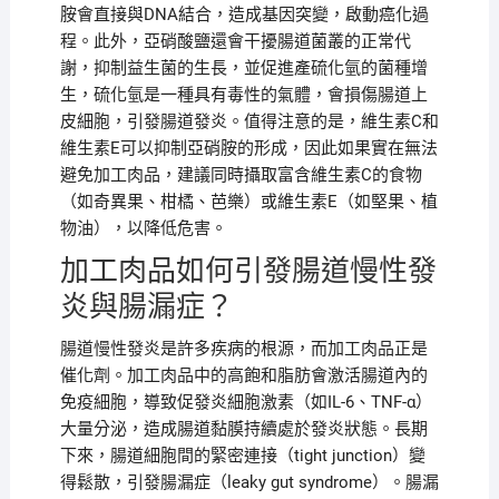
胺會直接與DNA結合，造成基因突變，啟動癌化過
程。此外，亞硝酸鹽還會干擾腸道菌叢的正常代
謝，抑制益生菌的生長，並促進產硫化氫的菌種增
生，硫化氫是一種具有毒性的氣體，會損傷腸道上
皮細胞，引發腸道發炎。值得注意的是，維生素C和
維生素E可以抑制亞硝胺的形成，因此如果實在無法
避免加工肉品，建議同時攝取富含維生素C的食物
（如奇異果、柑橘、芭樂）或維生素E（如堅果、植
物油），以降低危害。
加工肉品如何引發腸道慢性發
炎與腸漏症？
腸道慢性發炎是許多疾病的根源，而加工肉品正是
催化劑。加工肉品中的高飽和脂肪會激活腸道內的
免疫細胞，導致促發炎細胞激素（如IL-6、TNF-α）
大量分泌，造成腸道黏膜持續處於發炎狀態。長期
下來，腸道細胞間的緊密連接（tight junction）變
得鬆散，引發腸漏症（leaky gut syndrome）。腸漏