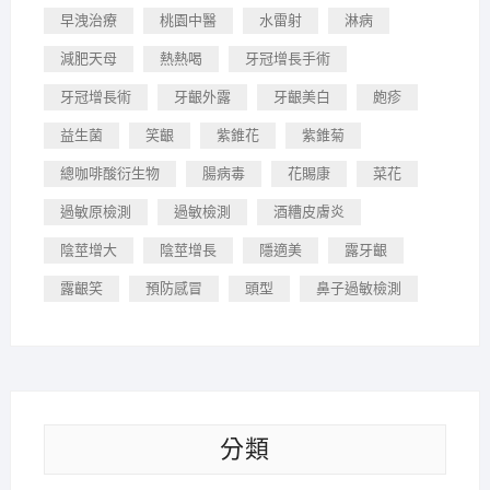
早洩治療
桃園中醫
水雷射
淋病
減肥天母
熱熱喝
牙冠增長手術
牙冠增長術
牙齦外露
牙齦美白
皰疹
益生菌
笑齦
紫錐花
紫錐菊
總咖啡酸衍生物
腸病毒
花賜康
菜花
過敏原檢測
過敏檢測
酒糟皮膚炎
陰莖增大
陰莖增長
隱適美
露牙齦
露齦笑
預防感冒
頭型
鼻子過敏檢測
分類