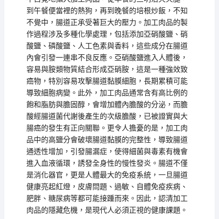
到午餐便當裡的熱狗，再到晚餐的培根炒飯，不知
不覺中，腸道正承受著巨大的壓力。加工肉品的製
作過程涉及多種化學處理，包括添加亞硝酸鹽、硝
酸鹽、磷酸鹽、人工色素與香料，這些成分在腸道
內會引發一連串不良反應。亞硝酸鹽進入人體後，
容易與胺類物質結合形成亞硝胺，這是一種強效致
癌物，特別容易攻擊腸道黏膜細胞，長期累積可能
導致細胞病變。此外，加工肉品通常含有高比例的
飽和脂肪與膽固醇，會增加體內膽酸的分泌，而膽
酸經腸道菌代謝後產生的次級膽酸，已被證實與大
腸癌的發生有正向關聯。更令人擔憂的是，加工肉
品中的高鹽分會破壞腸道黏膜的完整性，導致腸道
通透性增加，引發腸漏症，使得細菌與毒素有機會
進入血液循環，誘發全身性的慢性發炎。腸道不僅
是消化器官，更是人體最大的免疫系統，一旦腸道
健康亮起紅燈，皮膚問題、過敏、自體免疫疾病、
肥胖、糖尿病等都可能接踵而來。因此，認清加工
肉品的隱藏危機，是現代人必須正視的健康課題。