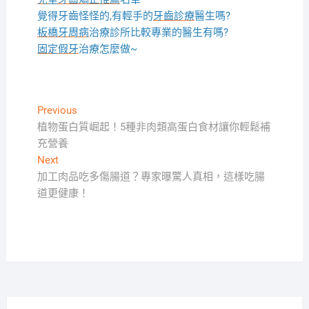
覺得牙齒怪怪的,有輕手的
牙齒診療
醫生嗎?
板橋牙周病
治療診所比較專業的醫生有嗎?
固定假牙
治療怎麼做~
文
Previous
Previous
post:
植物蛋白質崛起！5種非肉類高蛋白食材讓你輕鬆補
章
充營養
導
Next
Next
覽
post:
加工肉品吃多傷腸道？專家曝驚人真相，這樣吃腸
道更健康！