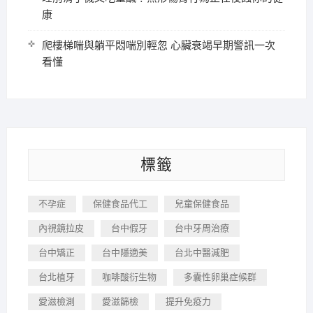
康
爬樓梯喘與躺平悶喘別輕忽 心臟衰竭早期警訊一次
看懂
標籤
不孕症
保健食品代工
兒童保健食品
內視鏡拉皮
台中假牙
台中牙周治療
台中矯正
台中隱適美
台北中醫減肥
台北植牙
咖啡酸衍生物
多囊性卵巢症候群
愛滋檢測
愛滋篩檢
提升免疫力