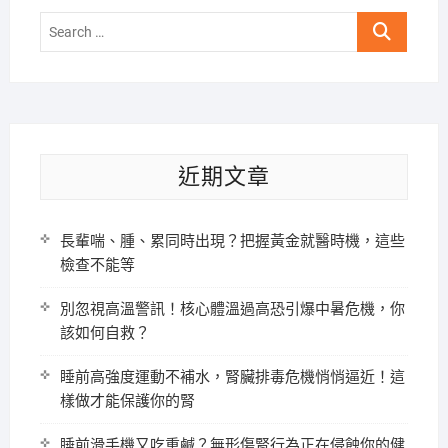
Search
…
近期文章
長輩喘、腫、累同時出現？把握黃金就醫時機，這些
檢查不能等
別忽視高溫警訊！核心體溫過高恐引爆中暑危機，你
該如何自救？
睡前高強度運動不補水，腎臟排毒危機悄悄逼近！這
樣做才能保護你的腎
睡前滑手機又吃重鹹？無形傷腎行為正在侵蝕你的健