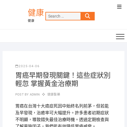
Skip
Top
to
健康
Men
Search
content
健康
…
2025-04-06
胃癌早期發現關鍵！這些症狀別
輕忽 掌握黃金治療期
POST BY
ADMIN
健康醫藥
胃癌在台灣十大癌症死因中始終名列前茅，但若能
及早發現，治癒率可大幅提升。許多患者初期症狀
不明顯，導致錯失最佳治療時機。透過定期檢查與
了解風險因子，我們能有效降低胃癌威脅。