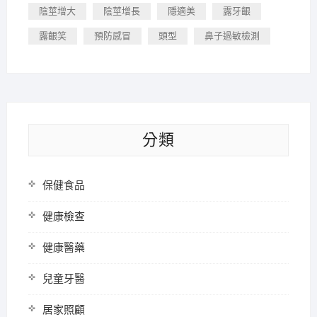
陰莖增大
陰莖增長
隱適美
露牙齦
露齦笑
預防感冒
頭型
鼻子過敏檢測
分類
保健食品
健康檢查
健康醫藥
兒童牙醫
居家照顧