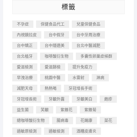
標籤
不孕症
保健食品代工
兒童保健食品
內視鏡拉皮
台中假牙
台中牙周治療
台中矯正
台中隱適美
台北中醫減肥
台北植牙
咖啡酸衍生物
多囊性卵巢症候群
愛滋檢測
愛滋篩檢
提升免疫力
早洩治療
桃園中醫
水雷射
淋病
減肥天母
熱熱喝
牙冠增長手術
牙冠增長術
牙齦外露
牙齦美白
皰疹
益生菌
笑齦
紫錐花
紫錐菊
總咖啡酸衍生物
腸病毒
花賜康
菜花
過敏原檢測
過敏檢測
酒糟皮膚炎