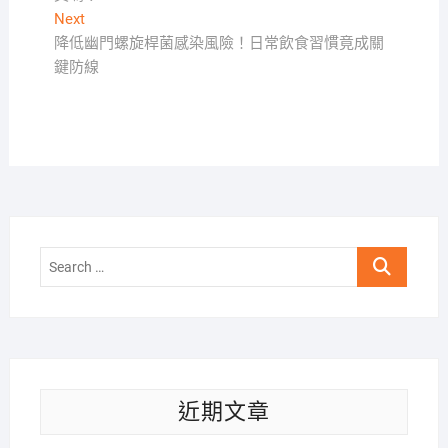
導
Next
Next
覽
post:
降低幽門螺旋桿菌感染風險！日常飲食習慣竟成關
鍵防線
Search
…
近期文章