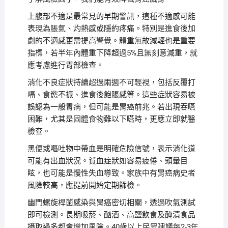
上腹部不適是最常見的早期警訊，這種不適感可能
表現為脹氣、灼熱感或隱約疼痛。特別是進食後加
劇的不適感更需提高警覺。體重無故減輕也是重要
指標，若半年內體重下降超過5%且無刻意減重，就
應考慮進行胃部檢查。
消化不良症狀持續超過兩週不可輕視，包括反覆打
嗝、食慾不振、進食後飽脹感等。這些症狀容易被
誤認為一般胃病，但可能是胃癌前兆。若出現吞嚥
困難，尤其是固體食物難以下嚥時，更應立即就醫
檢查。
黑便或嘔吐物中帶血是明確危險信號，表示消化道
可能有出血狀況。貧血症狀如容易疲倦、頭暈目
眩，也可能是慢性失血導致。家族中有胃癌病史者
風險較高，應提前開始定期篩檢。
幽門螺旋桿菌感染與胃癌密切相關，透過吹氣測試
即可檢測。長期吸菸、酗酒、高鹽飲食及醃漬食品
攝取過多都會增加風險。40歲以上民眾建議每2-3年