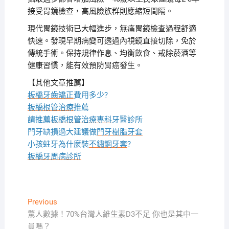
接受胃鏡檢查，高風險族群則應縮短間隔。
現代胃鏡技術已大幅進步，無痛胃鏡檢查過程舒適
快速。發現早期病變可透過內視鏡直接切除，免於
傳統手術。保持規律作息、均衡飲食、戒除菸酒等
健康習慣，能有效預防胃癌發生。
【其他文章推薦】
板橋牙齒矯正
費用多少?
板橋根管治療
推薦
請推薦
板橋根管治療專科
牙醫診所
門牙缺損過大建議做
門牙樹脂牙套
小孩蛀牙為什麼裝
不鏽鋼牙套
?
板橋牙周病診所
文
Previous
Previous
post:
驚人數據！70%台灣人維生素D3不足 你也是其中一
章
員嗎？