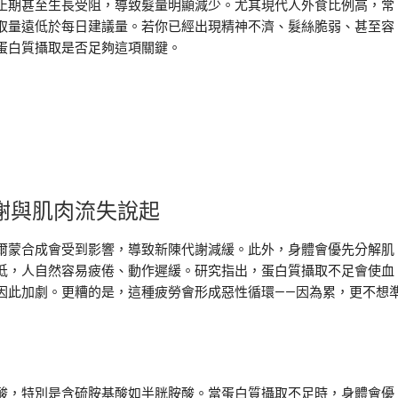
止期甚至生長受阻，導致髮量明顯減少。尤其現代人外食比例高，常
取量遠低於每日建議量。若你已經出現精神不濟、髮絲脆弱、甚至容
蛋白質攝取是否足夠這項關鍵。
謝與肌肉流失說起
爾蒙合成會受到影響，導致新陳代謝減緩。此外，身體會優先分解肌
低，人自然容易疲倦、動作遲緩。研究指出，蛋白質攝取不足會使血
因此加劇。更糟的是，這種疲勞會形成惡性循環——因為累，更不想
酸，特別是含硫胺基酸如半胱胺酸。當蛋白質攝取不足時，身體會優