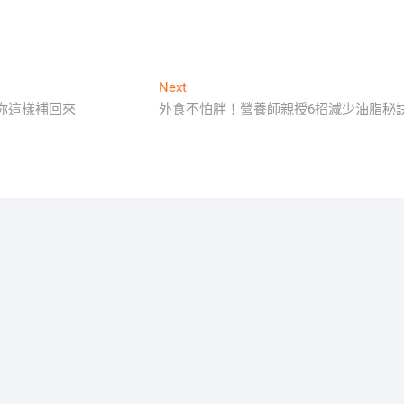
Next
Next
post:
你這樣補回來
外食不怕胖！營養師親授6招減少油脂秘