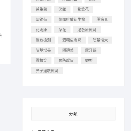
益生菌
笑齦
紫錐花
紫錐菊
總咖啡酸衍生物
腸病毒
花賜康
菜花
過敏原檢測
訣
過敏檢測
酒糟皮膚炎
陰莖增大
陰莖增長
隱適美
露牙齦
露齦笑
預防感冒
頭型
鼻子過敏檢測
分類