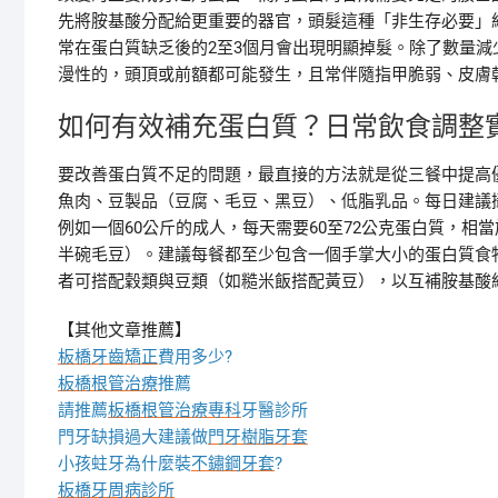
先將胺基酸分配給更重要的器官，頭髮這種「非生存必要」
常在蛋白質缺乏後的2至3個月會出現明顯掉髮。除了數量
漫性的，頭頂或前額都可能發生，且常伴隨指甲脆弱、皮膚
如何有效補充蛋白質？日常飲食調整
要改善蛋白質不足的問題，最直接的方法就是從三餐中提高
魚肉、豆製品（豆腐、毛豆、黑豆）、低脂乳品。每日建議攝
例如一個60公斤的成人，每天需要60至72公克蛋白質，相當
半碗毛豆）。建議每餐都至少包含一個手掌大小的蛋白質食
者可搭配穀類與豆類（如糙米飯搭配黃豆），以互補胺基酸
【其他文章推薦】
板橋牙齒矯正
費用多少?
板橋根管治療
推薦
請推薦
板橋根管治療專科
牙醫診所
門牙缺損過大建議做
門牙樹脂牙套
小孩蛀牙為什麼裝
不鏽鋼牙套
?
板橋牙周病診所