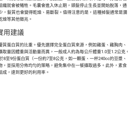
組織就會被犧牲。毛囊會進入休止期，頭髮停止生長並開始脫落，通
減少，髮質也會變得乾燥、易斷裂。值得注意的是，這種掉髮通常是瀰
乾燥等其他徵兆。
實用建議
優質蛋白質的比重。優先選擇完全蛋白質來源，例如雞蛋、雞胸肉、
取量因體重與活動量而異，一般成人約為每公斤體重1.0至1.2公克
於8至9份蛋白質（一份約7至8公克，如一顆蛋、一杯240cc的豆漿、
物，並採用分佈均勻的策略，避免集中在一餐攝取過多。此外，素食
組成，達到更好的利用率。