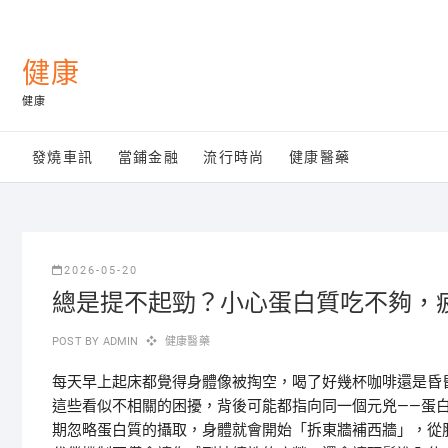
Skip
to
content
健康
健康
發燒車訊
當鋪金融
流行時尚
健康醫藥
2026-05-20
總是提不起勁？小心蛋白質吃不夠，
POST BY
ADMIN
健康醫藥
每天早上起床都覺得身體像被掏空，喝了好幾杯咖啡還是昏
這些看似不相關的困擾，背後可能都指向同一個元兇——蛋
期忽略蛋白質的攝取，身體就會開始「拆東牆補西牆」，從