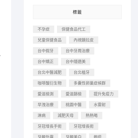
標籤
不孕症
保健食品代工
兒童保健食品
內視鏡拉皮
台中假牙
台中牙周治療
。
台中矯正
台中隱適美
台北中醫減肥
台北植牙
咖啡酸衍生物
多囊性卵巢症候群
愛滋檢測
愛滋篩檢
提升免疫力
早洩治療
桃園中醫
水雷射
淋病
減肥天母
熱熱喝
牙冠增長手術
牙冠增長術
牙齦外露
牙齦美白
皰疹