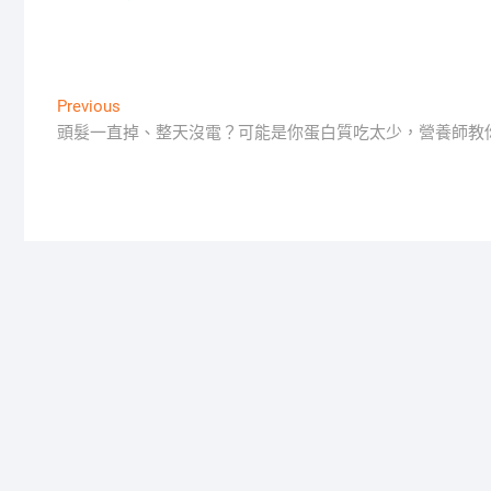
文
Previous
Previous
post:
頭髮一直掉、整天沒電？可能是你蛋白質吃太少，營養師教
章
導
覽