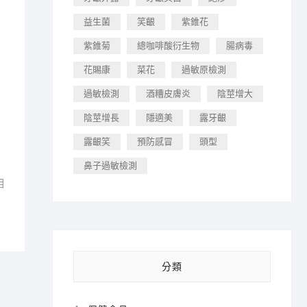
益生菌
笑齦
紫錐花
紫錐菊
總咖啡酸衍生物
腸病毒
花賜康
菜花
過敏原檢測
過敏檢測
酒糟皮膚炎
陰莖增大
陰莖增長
隱適美
露牙齦
露齦笑
預防感冒
頭型
鼻子過敏檢測
相
分類