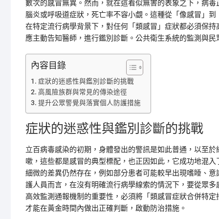
數次的感冒無異。然而，就在這看似無害的表象之下，病毒
腦炎或呼吸道症狀，死亡率不容小覷。這種從「像感冒」到
在特定流行病學背景下，對任何「類感冒」症狀都必須保持
應主動告知醫師，進行鑑別診斷。公共衛生系統的監測與民
內容目錄
症狀的迷惑性與鑑別診斷的挑戰
高風險族群與常見的傳染途徑
提升公眾警覺與落實個人防護措施
症狀的迷惑性與鑑別診斷的挑戰
立百病毒感染的初期，身體發出的警訊是如此普通，以至於
嗽，這些都是感冒的典型標配，也正因如此，它成功地混入
細微的差異仍然存在，例如部分患者可能較早出現嗜睡、意
護人員而言，在沒有明確流行病學線索的情況下，要從眾多
高效監測通報機制的重要性，必須將「類感冒症狀合併特定
才能在黃金時間內做出正確判斷，啟動防治措施。