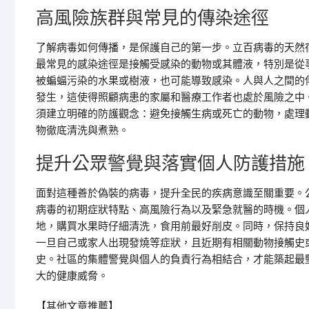
高風險族群與常見的傳染途徑
了解病毒如何傳播，是保護自己的第一步。立百病毒的天然
最常見的感染途徑是接觸受感染的動物或其體液，特別是從
被蝙蝠污染的水果或樹液，也可能導致感染。人與人之間的
發生，這使得照顧病患的家屬和醫療工作者也處於風險之中
須建立明確的防護觀念：避免接觸生病或死亡的動物，處理
物徹底清洗與煮熟。
提升公眾警覺與落實個人防護措施
面對這種善於偽裝的病毒，提升全民的疾病意識至關重要。
病毒的初期症狀特點、高風險行為以及緊急就醫的時機。個
地，購買水果時仔細清洗，食用前最好削皮。同時，保持良
一旦自己或家人出現發燒等症狀，且近期有相關動物接觸史
史。社區的集體警覺與個人的負責行為相結合，才能築起最
大的健康威脅。
【其他文章推薦】