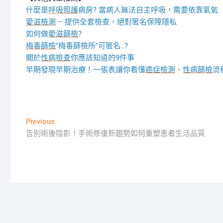
什麼是
呼吸照護
病房? 當病人無法自主呼吸，需要依靠氧氣
愛滋檢測
– 提供全套檢查，絕對匿名保障隱私
如何做
愛滋篩檢
?
梅毒篩檢
"梅毒篩檢所"可匿名..?
關於
性病檢查
你應該知道的9件事
早期發現早期治療！一張表讓你看懂
癌症檢測
、
性病篩檢
流
文
Previous
Previous
post:
告別術後陰影！手術修復新趨勢如何重塑患者生活品質
章
導
覽