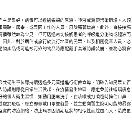
宿主是果蝠，病毒可以透過蝙蝠的尿液、唾液或糞便污染環境。人類
事養豬、屠宰、或果園工作的人員，風險顯著增高。此外，直接接觸
傳播雖然較為少見，但可透過密切接觸患者的呼吸道分泌物或體液而
。因此，對於居住或旅行於流行地區的民眾，以及相關從業人員，必
動物產品或可能被污染的物品時應配戴手套等防護裝備，並務必將食
公共衛生單位應持續透過多元管道進行衛教宣導，明確告知民眾立百
人防護則應從日常生活做起，在疫情發生地區，應避免前往蝙蝠棲息
好的個人衛生習慣，如勤用肥皂洗手，在咳嗽或打噴嚏時掩住口鼻。
或處於疫區，應立即佩戴口罩並就醫，並主動向醫生說明可能的暴露
堅實的防疫網絡，防止病毒因初期症狀的相似性而趁虛而入，造成更