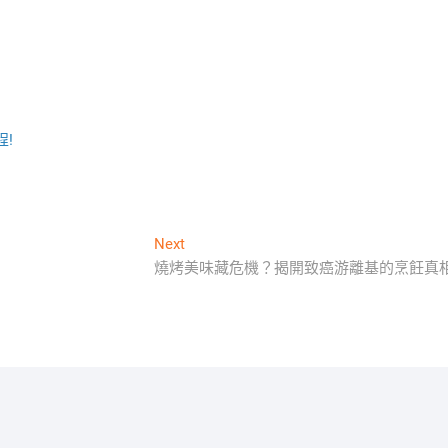
程!
Next
Next
post:
燒烤美味藏危機？揭開致癌游離基的烹飪真