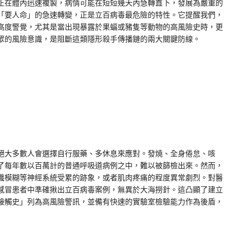
正在體內迅速複製，病情可能在短短幾天內急轉直下，發展為嚴重的
「要人命」的急速轉變，正是立百病毒最危險的特性。它提醒我們，
高度警覺，尤其是當出現暴露於果蝠或豬隻等動物的高風險史時，更
眾的風險意識，是阻斷這類隱形殺手傳播鏈的兩大關鍵防線。
絕大多數人會選擇自行服藥、多休息來應對。發燒、全身倦怠、咳
了每年數以百萬計的普通呼吸道病例之中，難以被篩檢出來。然而，
識模糊等神經系統受累的跡象，或者肌肉疼痛的程度異常劇烈。對醫
感冒患者中準確揪出立百病毒案例，無異於大海撈針。這凸顯了建立
接觸史」列為高風險警訊，並備有快速的實驗室檢驗能力作為後盾，