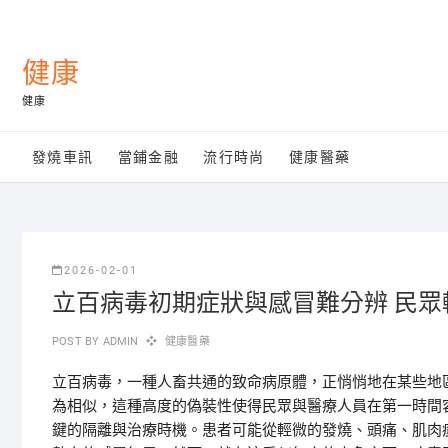
Skip
to
content
健康
健康
發燒車訊
當鋪金融
流行時尚
健康醫藥
2026-02-01
立百病毒初期症狀與感冒難分辨 民眾
POST BY
ADMIN
健康醫藥
立百病毒，一種人畜共通的致命病原體，正悄悄地在某些地
為相似，這種高度的偽裝性使得民眾與醫療人員在第一時間
鍵的隔離與治療時機。患者可能從輕微的發燒、頭痛、肌肉