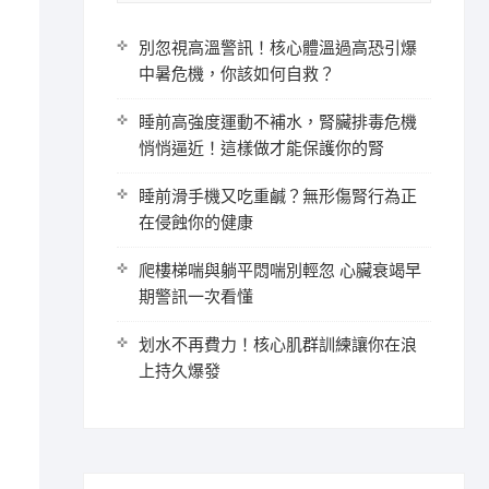
別忽視高溫警訊！核心體溫過高恐引爆
中暑危機，你該如何自救？
睡前高強度運動不補水，腎臟排毒危機
悄悄逼近！這樣做才能保護你的腎
睡前滑手機又吃重鹹？無形傷腎行為正
在侵蝕你的健康
爬樓梯喘與躺平悶喘別輕忽 心臟衰竭早
期警訊一次看懂
划水不再費力！核心肌群訓練讓你在浪
上持久爆發