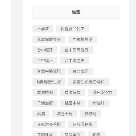
標籤
不孕症
保健食品代工
兒童保健食品
內視鏡拉皮
台中假牙
台中牙周治療
台中矯正
台中隱適美
台北中醫減肥
台北植牙
咖啡酸衍生物
多囊性卵巢症候群
愛滋檢測
愛滋篩檢
提升免疫力
早洩治療
桃園中醫
水雷射
淋病
減肥天母
熱熱喝
牙冠增長手術
牙冠增長術
牙齦外露
牙齦美白
皰疹