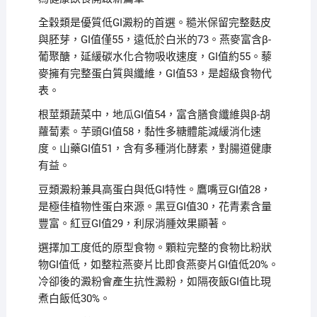
全穀類是優質低GI澱粉的首選。糙米保留完整麩皮
與胚芽，GI值僅55，遠低於白米的73。燕麥富含β-
葡聚醣，延緩碳水化合物吸收速度，GI值約55。藜
麥擁有完整蛋白質與纖維，GI值53，是超級食物代
表。
根莖類蔬菜中，地瓜GI值54，富含膳食纖維與β-胡
蘿蔔素。芋頭GI值58，黏性多糖體能減緩消化速
度。山藥GI值51，含有多種消化酵素，對腸道健康
有益。
豆類澱粉兼具高蛋白與低GI特性。鷹嘴豆GI值28，
是極佳植物性蛋白來源。黑豆GI值30，花青素含量
豐富。紅豆GI值29，利尿消腫效果顯著。
選擇加工度低的原型食物。顆粒完整的食物比粉狀
物GI值低，如整粒燕麥片比即食燕麥片GI值低20%。
冷卻後的澱粉會產生抗性澱粉，如隔夜飯GI值比現
煮白飯低30%。