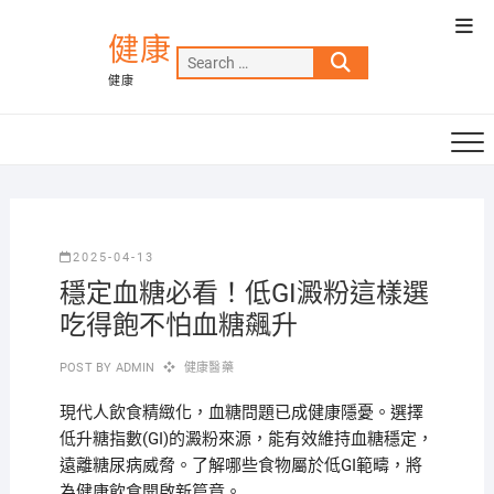
Skip
Top
to
健康
Men
Search
content
健康
…
2025-04-13
穩定血糖必看！低GI澱粉這樣選
吃得飽不怕血糖飆升
POST BY
ADMIN
健康醫藥
現代人飲食精緻化，血糖問題已成健康隱憂。選擇
低升糖指數(GI)的澱粉來源，能有效維持血糖穩定，
遠離糖尿病威脅。了解哪些食物屬於低GI範疇，將
為健康飲食開啟新篇章。