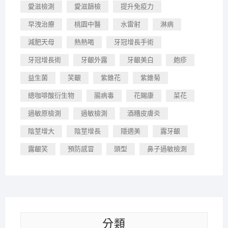
愛滋檢測
愛滋篩檢
提升免疫力
早洩治療
桃園中醫
水雷射
淋病
減肥天母
熱熱喝
牙冠增長手術
牙冠增長術
牙齦外露
牙齦美白
皰疹
益生菌
笑齦
紫錐花
紫錐菊
總咖啡酸衍生物
腸病毒
花賜康
菜花
過敏原檢測
過敏檢測
酒糟皮膚炎
陰莖增大
陰莖增長
隱適美
露牙齦
露齦笑
預防感冒
頭型
鼻子過敏檢測
分類