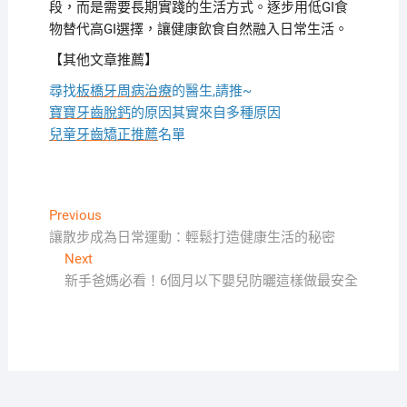
段，而是需要長期實踐的生活方式。逐步用低GI食
物替代高GI選擇，讓健康飲食自然融入日常生活。
【其他文章推薦】
尋找
板橋牙周病治療
的醫生,請推~
寶寶牙齒脫鈣
的原因其實來自多種原因
兒童牙齒矯正推薦
名單
文
Previous
Previous
post:
讓散步成為日常運動：輕鬆打造健康生活的秘密
章
Next
Next
導
post:
新手爸媽必看！6個月以下嬰兒防曬這樣做最安全
覽