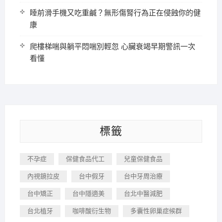
睡前滑手機又吃重鹹？無形傷腎行為正在侵蝕你的健
康
爬樓梯喘與躺平悶喘別輕忽 心臟衰竭早期警訊一次
看懂
標籤
不孕症
保健食品代工
兒童保健食品
內視鏡拉皮
台中假牙
台中牙周治療
台中矯正
台中隱適美
台北中醫減肥
台北植牙
咖啡酸衍生物
多囊性卵巢症候群