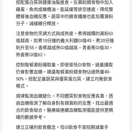
搭配蛋白質與健康油脂進食。在澱粉類食物中加入
雞蛋、魚肉或橄欖油，能延緩胃排空速度，降低整
體餐後血糖反應。蔬菜中的膳食纖維也能包覆澱粉
分子，減緩糖分釋放。
注意食物的烹調方式與成熟度。煮得越爛的澱粉GI
值越高，如煮10分鐘的義大利麵GI值45，煮20分鐘
則升至55。香蕉越成熟GI值越高，青香蕉GI值30，
熟香蕉GI值62。
控制每餐澱粉攝取量。即使是低GI食物，過量攝取
仍會影響血糖。建議每餐澱粉類食物佔總熱量40-
50%，搭配足量蔬菜與優質蛋白質，建立均衡飲食
模式。
規律監測血糖變化。不同體質對食物反應各異，透
過血糖檢測了解自身對各類澱粉的反應，找出最適
合的飲食組合。醫療級連續血糖監測儀能提供更精
確的數據參考。
建立正確的飲食觀念。低GI飲食不是短期減重手