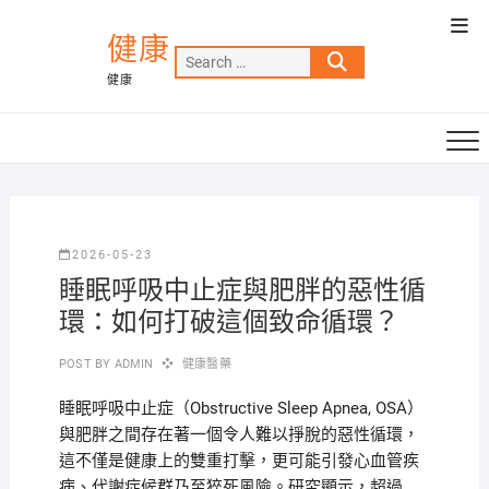
Skip
Top
to
健康
Men
Search
content
健康
…
2026-05-23
睡眠呼吸中止症與肥胖的惡性循
環：如何打破這個致命循環？
POST BY
ADMIN
健康醫藥
睡眠呼吸中止症（Obstructive Sleep Apnea, OSA）
與肥胖之間存在著一個令人難以掙脫的惡性循環，
這不僅是健康上的雙重打擊，更可能引發心血管疾
病、代謝症候群乃至猝死風險。研究顯示，超過