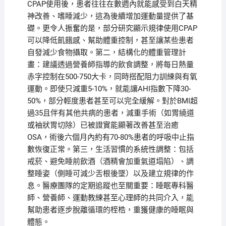
CPAP使用後，患者往往在數週內就能感受到白天精
神改善、嗜睡減少，這為後續增加運動量提供了基
礎。更令人振奮的是，部分研究顯示規律使用CPAP
可以降低飢餓感、幫助體重控制，甚至讓某些患者
自發減少食物攝取。第二，結構化的體重管理計
畫：建議透過營養師指導的飲食調整，將每日熱量
赤字控制在500-750大卡，同時搭配阻力訓練與有氧
運動。即使只減重5-10%，就能讓AHI指數下降30-
50%，部分輕度患者甚至可以完全緩解。對於BMI超
過35且伴有其他共病的患者，減重手術（如胃繞道
或袖狀胃切除）已被證實能顯著改善甚至治癒
OSA，術後六個月內約有70-80%患者的呼吸中止指
數恢復正常。第三，生活習慣的系統性調整：包括
戒菸、避免睡前飲酒（酒精會加重氣道塌陷）、調
整睡姿（側睡可減少舌根後墜）以及建立規律的作
息。醫療團隊的定期追蹤也至關重要：睡眠專科醫
師、營養師、運動教練甚至心理師的共同介入，能
幫助患者逐步脫離循環的桎梏，重獲健康的睡眠與
體態。