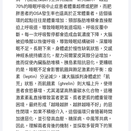
70%的睡眠呼吸中止症患者體重超標或肥胖，而肥
胖患者的OSA發生率也遠高於正常體重者。這個循
環的起點往往是體重增加：頸部脂肪堆積會直接壓
迫上呼吸道，導致睡眠時氣道塌陷、呼吸反覆中
斷。每一次呼吸暫停都會造成血氧濃度下降，大腦
被迫喚醒以恢復呼吸，導致睡眠結構破碎、深層睡
眠不足。長期下來，身體處於慢性缺氧狀態，交感
神經系統持續活化，壓力荷爾蒙皮質醇分泌增加，
進而促使內臟脂肪堆積、胰島素阻抗惡化。更糟糕
的是，睡眠不足會影響飢餓與飽足激素的平衡：瘦
素（leptin）分泌減少，讓大腦誤判身體處於「飢
荒」狀態，而飢餓素（ghrelin）則大幅上升，使得
患者食慾暴增、尤其渴望高熱量碳水化合物。這種
激素紊亂直接導致富者更富、貧者更貧的體重管理
困境，最終形成「越睡越胖、越胖越睡不好」的惡
性閉環。如果不積極介入，這個循環只會隨著時間
加速惡化，並引發高血壓、糖尿病、中風等共病。
因此，理解兩者背後的機制，並採取多管齊下的策