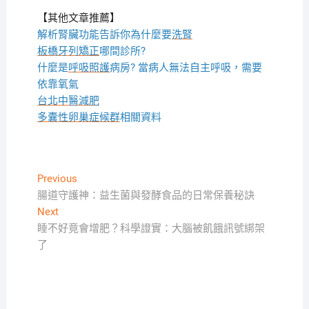
【其他文章推薦】
解析腎臟功能告訴你為什麼要
洗腎
板橋牙列矯正
哪間診所?
什麼是
呼吸照護
病房? 當病人無法自主呼吸，需要
依靠氧氣
台北中醫減肥
多囊性卵巢症候群
相關資料
文
Previous
Previous
post:
腸道守護神：益生菌與發酵食品的日常保養秘訣
章
Next
Next
導
post:
睡不好竟會增肥？科學證實：大腦被飢餓訊號綁架
覽
了