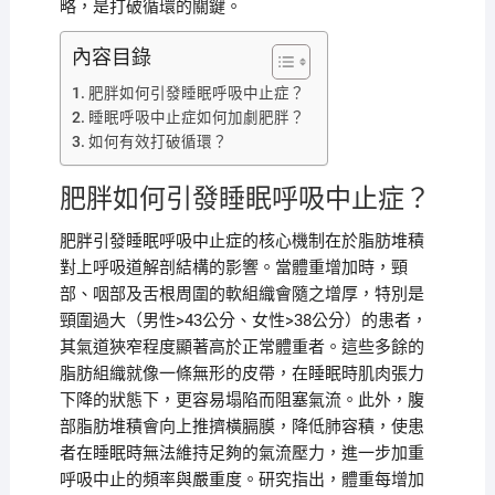
略，是打破循環的關鍵。
內容目錄
肥胖如何引發睡眠呼吸中止症？
睡眠呼吸中止症如何加劇肥胖？
如何有效打破循環？
肥胖如何引發睡眠呼吸中止症？
肥胖引發睡眠呼吸中止症的核心機制在於脂肪堆積
對上呼吸道解剖結構的影響。當體重增加時，頸
部、咽部及舌根周圍的軟組織會隨之增厚，特別是
頸圍過大（男性>43公分、女性>38公分）的患者，
其氣道狹窄程度顯著高於正常體重者。這些多餘的
脂肪組織就像一條無形的皮帶，在睡眠時肌肉張力
下降的狀態下，更容易塌陷而阻塞氣流。此外，腹
部脂肪堆積會向上推擠橫膈膜，降低肺容積，使患
者在睡眠時無法維持足夠的氣流壓力，進一步加重
呼吸中止的頻率與嚴重度。研究指出，體重每增加