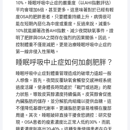
10%，睡眠呼吸中止症的嚴重度（以AHI指數評估）
平均會增加6倍，甚至更多。這意味著對於已經有輕
度OSA的肥胖患者，只要體重持續上升，病情很可
能在短期內惡化為中度或重度。反過來說，減重5-
10%就能顯著改善AHI指數、減少夜間缺氧事件，證
明了肥胖與OSA之間存在強烈的因果關係。因此，
控制體重不僅是減肥，更是治療睡眠呼吸中止症的
第一線非侵入性策略。
睡眠呼吸中止症如何加劇肥胖？
睡眠呼吸中止症對體重管理造成的破壞力遠超一般
人想像。首先，夜間反覆缺氧會觸發交感神經系統
過度活躍，使身體長時間處於「戰鬥或逃跑」的壓
力狀態，導致皮質醇濃度持續偏高。皮質醇會促進
內臟脂肪的儲存，並分解肌肉組織以提供血糖，這
不僅降低基礎代謝率，更讓脂肪更容易堆積在腹部
周邊。其次，睡眠破碎直接干擾食慾調控：研究發
現，OSA患者的瘦素濃度比正常人低約30%，而飢
餓素濃度則高出20-40%。這種失衡使得患者在白天