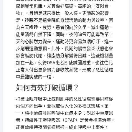
感到異常飢餓，尤其偏好高糖、高脂的「安慰食
物」，且飽足感來得比一般人慢。更隱蔽的影響
是，睡眠不足還會降低身體活動的動力與效率。因
為白天嗜睡、疲勞，患者傾向於久坐、減少運動，
能量消耗自然下降。同時，夜間缺氧可能導致第二
天的心肺耐力變差，運動時更容易氣喘吁吁，進一
步削弱運動意願。此外，長期的慢性發炎狀態也會
影響脂肪代謝，讓脂肪分解變得困難。這些機制疊
加在一起，使得OSA患者即使試圖減重，也往往比
正常人付出更多努力卻收效甚微，形成了惡性循環
中最難突破的一環。
如何有效打破循環？
打破睡眠呼吸中止症與肥胖的惡性循環需要同時從
兩個方向出手，並採取個人化的多模式策略。第
一，積極治療睡眠呼吸中止症本身：對於中重度患
者，持續性正壓呼吸器（CPAP）是黃金標準治療，
能有效維持夜間氣道暢通、終止呼吸中止事件。