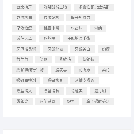
台北植牙
咖啡酸衍生物
多囊性卵巢症候群
愛滋檢測
愛滋篩檢
提升免疫力
早洩治療
桃園中醫
水雷射
淋病
減肥天母
熱熱喝
牙冠增長手術
牙冠增長術
牙齦外露
牙齦美白
皰疹
益生菌
笑齦
紫錐花
紫錐菊
總咖啡酸衍生物
腸病毒
花賜康
菜花
過敏原檢測
過敏檢測
酒糟皮膚炎
陰莖增大
陰莖增長
隱適美
露牙齦
露齦笑
預防感冒
頭型
鼻子過敏檢測