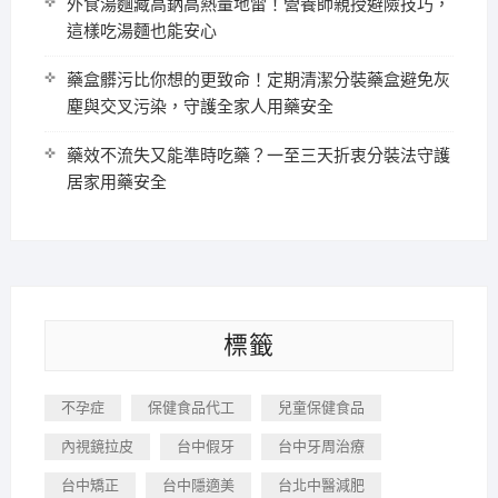
外食湯麵藏高鈉高熱量地雷！營養師親授避險技巧，
這樣吃湯麵也能安心
藥盒髒污比你想的更致命！定期清潔分裝藥盒避免灰
塵與交叉污染，守護全家人用藥安全
藥效不流失又能準時吃藥？一至三天折衷分裝法守護
居家用藥安全
標籤
不孕症
保健食品代工
兒童保健食品
內視鏡拉皮
台中假牙
台中牙周治療
台中矯正
台中隱適美
台北中醫減肥