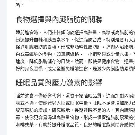
略。
食物選擇與內臟脂肪的關聯
睡前進食時，人們往往傾向於選擇高熱量、高糖或高脂肪的
迅速提升血糖和胰島素水平，促進脂肪合成。特別是含有大
促進肝臟脂肪的累積，形成非酒精性脂肪肝，這與內臟脂肪
白或高纖維的食物，如無糖優格、一小把堅果或少量水果，
速度，降低脂肪儲存的風險。然而，即使是健康食物，過量
好的宵夜習慣，或完全避免睡前進食，是減少內臟脂肪累積
睡眠品質與壓力激素的影響
睡前進食不僅影響代謝，還會干擾睡眠品質，進而加劇內臟
脹或不適，使你難以入睡或睡眠中斷。睡眠不足會增加壓力
腹部脂肪的增加。研究顯示，長期睡眠不足的人，其內臟脂
節，使你更容易渴望高熱量食物，形成一個促進脂肪累積的
咖啡或茶，有助於提升睡眠品質。良好的睡眠能幫助身體恢