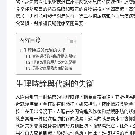
物，身體的消化系統被迫在原本應該休息的時間運作，這會
食常伴隨較高的熱量攝取和較差的食物選擇，例如高糖、高
增加，更可能引發代謝症候群、第二型糖尿病和心血管疾病
食習慣，對維護長期健康至關重要。
內容目錄
生理時鐘與代謝的失衡
食物選擇與內臟脂肪的關聯
睡眠品質與壓力激素的影響
長期健康風險與預防策略
生理時鐘與代謝的失衡
人體內部有一個精密的生理時鐘，稱為晝夜節律，它調控著
近就寢時間，會打亂這個節律。研究指出，夜間攝取食物會
控。在正常情況下，人體在夜間會進入修復和燃燒脂肪的狀
胰島素是一種促進脂肪儲存的激素，過高的胰島素水平會抑
代謝失衡會導致身體傾向於累積脂肪，而非燃燒它。此外，
易在白天感到飢餓，形成惡性循環。因此，維持規律的進食