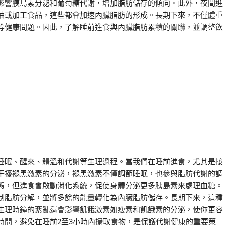
影響胰島素分泌和葡萄糖代謝，增加脂肪儲存的傾向。此外，夜間進
油或加工食品，這些都會加速內臟脂肪的形成。長期下來，不僅體重
等健康問題。因此，了解睡前進食與內臟脂肪累積的關聯，並調整飲
睡眠、醒來、體溫和代謝等生理過程。當我們在睡前進食，尤其是接
干擾褪黑激素的分泌，褪黑激素不僅調節睡眠，也參與脂肪代謝的調
態，但進食會啟動消化系統，促使身體分泌更多胰島素來處理血糖。
制脂肪分解，並將多餘的能量轉化為內臟脂肪儲存。長期下來，這種
生理時鐘的紊亂還會影響飢餓激素如瘦素和飢餓素的分泌，使你更容
時間，避免在睡前2至3小時內攝取食物，是保護代謝健康的重要策