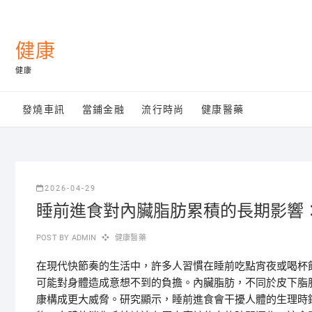
Skip
to
content
健康
健康
發燒車訊
當鋪金融
流行時尚
健康醫藥
2026-04-29
睡前進食對內臟脂肪累積的長期影響
POST BY
ADMIN
健康醫藥
在現代快節奏的生活中，許多人習慣在睡前吃點宵夜或喝杯
可能對身體造成意想不到的負擔。內臟脂肪，不同於皮下脂
康構成更大威脅。研究顯示，睡前進食會干擾人體的生理時