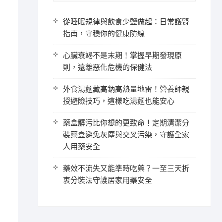
從睡眠規律與飲食少鹽做起：日常護腎
指南，守穩你的健康防線
心臟衰竭不是末期！掌握早期發現原
則，遠離惡化危機的保健法
外食湯麵藏高鈉高熱量地雷！營養師親
授避險技巧，這樣吃湯麵也能安心
藥盒髒污比你想的更致命！定期清潔分
裝藥盒避免灰塵與交叉污染，守護全家
人用藥安全
藥效不流失又能準時吃藥？一至三天折
衷分裝法守護居家用藥安全