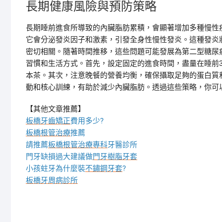
長期健康風險與預防策略
長期睡前進食所導致的內臟脂肪累積，會顯著增加多種慢性
它會分泌發炎因子和激素，引發全身性慢性發炎。這種發炎
密切相關。隨著時間推移，這些問題可能發展為第二型糖尿
習慣和生活方式。首先，設定固定的進食時間，盡量在睡前
本茶。其次，注意晚餐的營養均衡，確保攝取足夠的蛋白質
動和核心訓練，有助於減少內臟脂肪。透過這些策略，你可
【其他文章推薦】
板橋牙齒矯正
費用多少?
板橋根管治療
推薦
請推薦
板橋根管治療專科
牙醫診所
門牙缺損過大建議做
門牙樹脂牙套
小孩蛀牙為什麼裝
不鏽鋼牙套
?
板橋牙周病診所