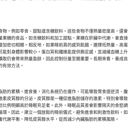
食物，例如零食、甜點或含糖飲料。這些食物不僅熱量密度高，還會
量果糖的食品，如含糖飲料和加工甜點，果糖在肝臟中代謝，會直接
增加密切相關。相反地，如果睡前真的感到飢餓，選擇低熱量、高蛋
可能對身體影響較小。蛋白質和纖維能提供飽足感，並減緩血糖上升
攝取仍會帶來熱量盈餘，因此控制份量至關重要。長期來看，養成良
的有效方法。
脂肪的累積。進食後，消化系統仍在運作，可能導致胃食道逆流、腹
激素皮質醇的分泌，皮質醇是一種促進脂肪儲存的激素，特別會導致
肪比例明顯高於睡眠充足者。此外，睡眠品質差會影響隔天的食慾調
循環。因此，建立一個放鬆的睡前儀式，避免進食和刺激性飲料，如
復代謝平衡，降低皮質醇水平，從而減少內臟脂肪的累積風險。