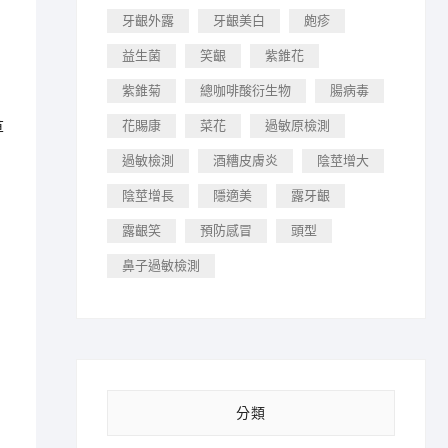
牙齦外露
牙齦美白
皰疹
益生菌
笑齦
紫錐花
紫錐菊
總咖啡酸衍生物
腸病毒
花賜康
菜花
過敏原檢測
草
過敏檢測
酒糟皮膚炎
陰莖增大
陰莖增長
隱適美
露牙齦
露齦笑
預防感冒
頭型
鼻子過敏檢測
分類