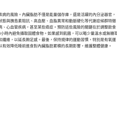
疾病的風險。內臟脂肪不僅是能量儲存庫，還是活躍的內分泌器官，
狀態與胰島素阻抗、高血壓、血脂異常和動脈硬化等代謝症候群特徵
病、心血管疾病，甚至某些癌症。預防這些風險的關鍵在於調整飲食
3小時內避免攝取固體食物。如果感到飢餓，可以喝少量溫水或無糖
和纖維，以延長飽足感。最後，保持規律的運動習慣，特別是有氧運
以有效降低睡前進食對內臟脂肪累積的長期影響，維護整體健康。