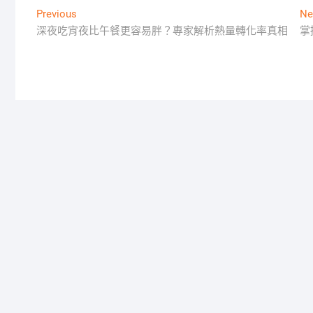
文
Previous
Previous
Ne
post:
深夜吃宵夜比午餐更容易胖？專家解析熱量轉化率真相
掌
章
導
覽