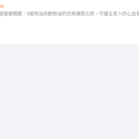
Next
xt
post:
握健康關鍵：5植物油與動物油的完美攝取比例，守護全家人的心血