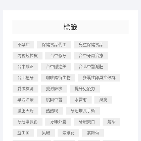
標籤
不孕症
保健食品代工
兒童保健食品
內視鏡拉皮
台中假牙
台中牙周治療
台中矯正
台中隱適美
台北中醫減肥
台北植牙
咖啡酸衍生物
多囊性卵巢症候群
愛滋檢測
愛滋篩檢
提升免疫力
早洩治療
桃園中醫
水雷射
淋病
減肥天母
熱熱喝
牙冠增長手術
牙冠增長術
牙齦外露
牙齦美白
皰疹
益生菌
笑齦
紫錐花
紫錐菊