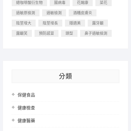
總咖啡酸衍生物
腸病毒
花賜康
菜花
過敏原檢測
過敏檢測
酒糟皮膚炎
陰莖增大
陰莖增長
隱適美
露牙齦
露齦笑
預防感冒
頭型
鼻子過敏檢測
分類
保健食品
健康檢查
健康醫藥