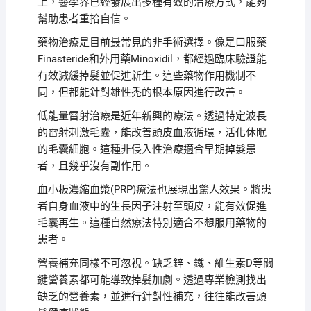
上，醫學界已經發展出多種有效的治療方式，能夠
幫助患者重拾自信。
藥物治療是目前最常見的非手術選擇。像是口服藥
Finasteride和外用藥Minoxidil，都經過臨床驗證能
有效減緩掉髮並促進新生。這些藥物作用機制不
同，但都能針對雄性禿的根本原因進行改善。
低能量雷射治療是近年新興的療法。透過特定波長
的雷射刺激毛囊，能改善頭皮血液循環，活化休眠
的毛囊細胞。這種非侵入性治療適合早期掉髮患
者，且幾乎沒有副作用。
血小板濃縮血漿(PRP)療法也展現出驚人效果。將患
者自身血液中的生長因子注射至頭皮，能有效促進
毛囊再生。這種自然療法特別適合不想服用藥物的
患者。
營養補充同樣不可忽視。缺乏鋅、鐵、維生素D等關
鍵營養素都可能導致掉髮加劇。透過專業檢測找出
缺乏的營養素，並進行針對性補充，往往能改善頭