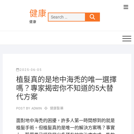
Skip
Top
to
健康
Men
Search
content
健康
…
2025-06-05
植髮真的是地中海禿的唯一選擇
嗎？專家揭密你不知道的5大替
代方案
POST BY
ADMIN
健康醫藥
面對地中海禿的困擾，許多人第一時間想到的就是
植髮手術。但植髮真的是唯一的解決方案嗎？事實