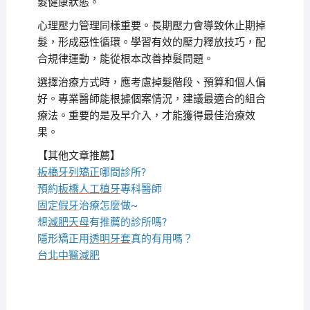
髮健康狀態。
心理壓力管理同樣重要。長期壓力會導致休止期掉
髮，形成惡性循環。學習有效的壓力釋放技巧，配
合規律運動，能從根本改善掉髮問題。
選擇治療方式時，應考慮掉髮階段、預算和個人偏
好。專業醫師能根據個案情況，建議最適合的組合
療法。重要的是及早介入，才能獲得最佳治療效
果。
【其他文章推薦】
板橋牙列矯正
哪間診所?
預約
板橋人工植牙
專科醫師
固定假牙
治療怎麼做~
想
減肥天母
有推薦的診所嗎?
隱形矯正用
透明牙套
真的有用嗎？
台北中醫減肥