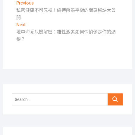
文
Previous
Previous
post:
私密健康不可忽視！維持酸鹼平衡的關鍵秘訣大公
章
開
導
Next
Next
覽
post:
地中海禿危機解密：雄性激素如何悄悄偷走你的頭
髮？
Search
…