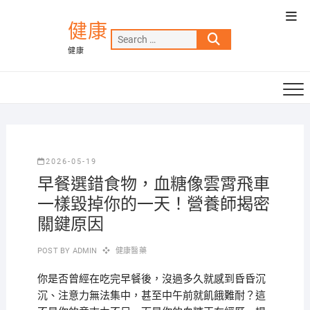
Skip
Top
to
健康
Men
Search
content
健康
…
2026-05-19
早餐選錯食物，血糖像雲霄飛車
一樣毀掉你的一天！營養師揭密
關鍵原因
POST BY
ADMIN
健康醫藥
你是否曾經在吃完早餐後，沒過多久就感到昏昏沉
沉、注意力無法集中，甚至中午前就飢餓難耐？這