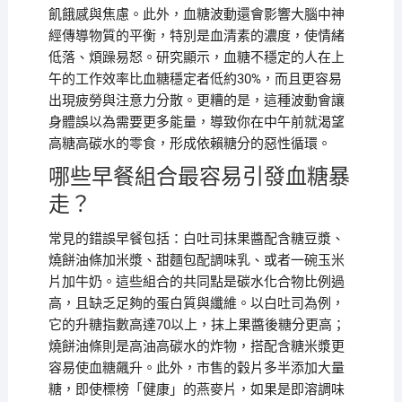
飢餓感與焦慮。此外，血糖波動還會影響大腦中神
經傳導物質的平衡，特別是血清素的濃度，使情緒
低落、煩躁易怒。研究顯示，血糖不穩定的人在上
午的工作效率比血糖穩定者低約30%，而且更容易
出現疲勞與注意力分散。更糟的是，這種波動會讓
身體誤以為需要更多能量，導致你在中午前就渴望
高糖高碳水的零食，形成依賴糖分的惡性循環。
哪些早餐組合最容易引發血糖暴
走？
常見的錯誤早餐包括：白吐司抹果醬配含糖豆漿、
燒餅油條加米漿、甜麵包配調味乳、或者一碗玉米
片加牛奶。這些組合的共同點是碳水化合物比例過
高，且缺乏足夠的蛋白質與纖維。以白吐司為例，
它的升糖指數高達70以上，抹上果醬後糖分更高；
燒餅油條則是高油高碳水的炸物，搭配含糖米漿更
容易使血糖飆升。此外，市售的穀片多半添加大量
糖，即使標榜「健康」的燕麥片，如果是即溶調味