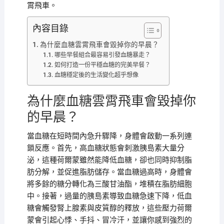
霄飛車。
內容目錄
為什麼血糖雲霄飛車會毀掉你的早晨？
哪些早餐組合最容易引發血糖暴走？
如何打造一份平穩血糖的完美早餐？
血糖穩定後的生活變化超乎想像
為什麼血糖雲霄飛車會毀掉你
的早晨？
當血糖在短時間內急升驟降，身體會啟動一系列連
鎖反應。首先，高血糖狀態會刺激胰島素大量分
泌，這種荷爾蒙雖然能降低血糖，卻也同時抑制脂
肪分解，並促進脂肪儲存。當血糖過高時，身體會
將多餘的糖分轉化為三酸甘油酯，堆積在脂肪細胞
中。接著，過量的胰島素導致血糖急速下降，低血
糖會觸發腎上腺素與皮質醇的釋放，這些壓力荷爾
蒙會引起心悸、手抖、冒冷汗，並讓你感到強烈的