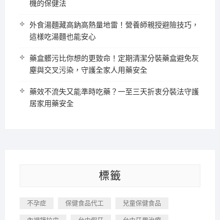
機的保健法
外食湯麵藏高鈉高熱量地雷！營養師親授避險技巧，
這樣吃湯麵也能安心
藥盒髒污比你想的更致命！定期清潔分裝藥盒避免灰
塵與交叉污染，守護全家人用藥安全
藥效不流失又能準時吃藥？一至三天折衷分裝法守護
居家用藥安全
標籤
不孕症
保健食品代工
兒童保健食品