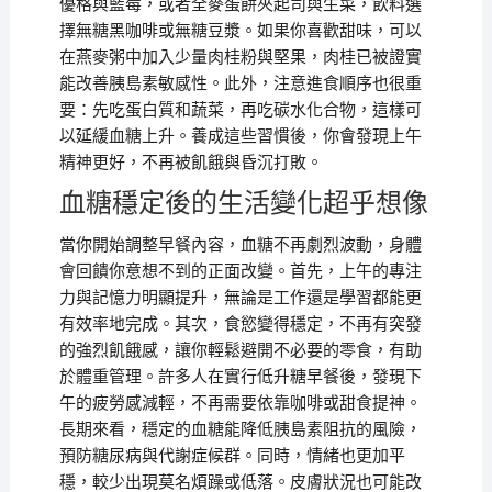
優格與藍莓，或者全麥蛋餅夾起司與生菜，飲料選
擇無糖黑咖啡或無糖豆漿。如果你喜歡甜味，可以
在燕麥粥中加入少量肉桂粉與堅果，肉桂已被證實
能改善胰島素敏感性。此外，注意進食順序也很重
要：先吃蛋白質和蔬菜，再吃碳水化合物，這樣可
以延緩血糖上升。養成這些習慣後，你會發現上午
精神更好，不再被飢餓與昏沉打敗。
血糖穩定後的生活變化超乎想像
當你開始調整早餐內容，血糖不再劇烈波動，身體
會回饋你意想不到的正面改變。首先，上午的專注
力與記憶力明顯提升，無論是工作還是學習都能更
有效率地完成。其次，食慾變得穩定，不再有突發
的強烈飢餓感，讓你輕鬆避開不必要的零食，有助
於體重管理。許多人在實行低升糖早餐後，發現下
午的疲勞感減輕，不再需要依靠咖啡或甜食提神。
長期來看，穩定的血糖能降低胰島素阻抗的風險，
預防糖尿病與代謝症候群。同時，情緒也更加平
穩，較少出現莫名煩躁或低落。皮膚狀況也可能改