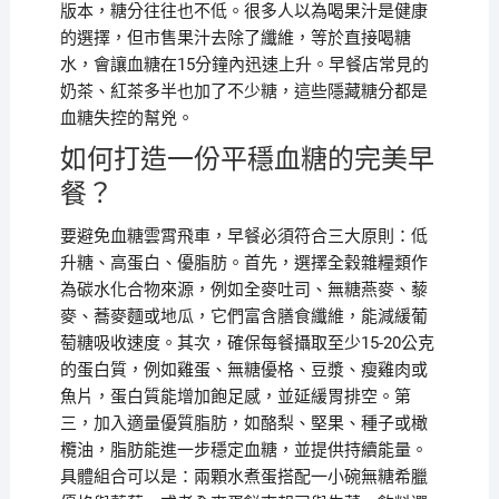
版本，糖分往往也不低。很多人以為喝果汁是健康
的選擇，但市售果汁去除了纖維，等於直接喝糖
水，會讓血糖在15分鐘內迅速上升。早餐店常見的
奶茶、紅茶多半也加了不少糖，這些隱藏糖分都是
血糖失控的幫兇。
如何打造一份平穩血糖的完美早
餐？
要避免血糖雲霄飛車，早餐必須符合三大原則：低
升糖、高蛋白、優脂肪。首先，選擇全穀雜糧類作
為碳水化合物來源，例如全麥吐司、無糖燕麥、藜
麥、蕎麥麵或地瓜，它們富含膳食纖維，能減緩葡
萄糖吸收速度。其次，確保每餐攝取至少15-20公克
的蛋白質，例如雞蛋、無糖優格、豆漿、瘦雞肉或
魚片，蛋白質能增加飽足感，並延緩胃排空。第
三，加入適量優質脂肪，如酪梨、堅果、種子或橄
欖油，脂肪能進一步穩定血糖，並提供持續能量。
具體組合可以是：兩顆水煮蛋搭配一小碗無糖希臘