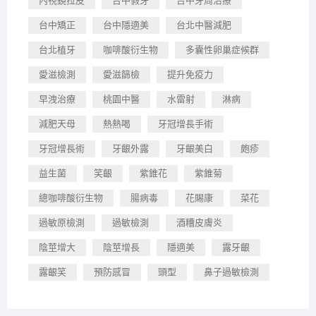
內視鏡拉皮
台中假牙
台中牙周治療
台中矯正
台中隱適美
台北中醫減肥
台北植牙
咖啡酸衍生物
多囊性卵巢症候群
愛滋檢測
愛滋篩檢
提升免疫力
早洩治療
桃園中醫
水雷射
淋病
減肥天母
熱熱喝
牙冠增長手術
牙冠增長術
牙齦外露
牙齦美白
皰疹
益生菌
笑齦
紫錐花
紫錐菊
總咖啡酸衍生物
腸病毒
花賜康
菜花
過敏原檢測
過敏檢測
酒糟皮膚炎
陰莖增大
陰莖增長
隱適美
露牙齦
露齦笑
預防感冒
頭型
鼻子過敏檢測