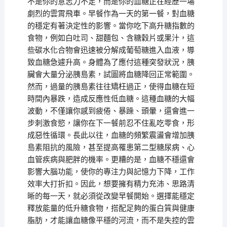
不是你的意志力不足，而是你的血糖正在經歷一場
劇烈的雲霄飛車。早餐作為一天的第一餐，對血糖
的穩定有著決定性的影響。當你吃下高升糖指數的
食物，例如白吐司、甜麵包、含糖穀片或果汁，這
些碳水化合物會迅速被分解成葡萄糖進入血液，導
致血糖急遽升高。身體為了應付這種突發狀況，胰
臟會大量分泌胰島素，試圖將血糖降回正常範圍。
然而，過量的胰島素往往矯枉過正，使得血糖在短
時間內暴跌，造成反應性低血糖。這種血糖的大幅
波動，不僅讓你感到疲倦、暴躁、頭暈，還會進一
步刺激食慾，讓你在下一餐前忍不住亂吃零食，形
成惡性循環。長此以往，血糖的頻繁震盪會增加胰
島素阻抗的風險，甚至提高罹患第二型糖尿病、心
血管疾病與肥胖的機率。更糟的是，血糖不穩還會
影響大腦功能，使你的專注力與記憶力下降，工作
效率大打折扣。因此，想要擁有精力充沛、思路清
晰的每一天，就必須從改變早餐開始。選擇能穩定
釋放能量的低升糖食物，搭配足夠的蛋白質與健康
脂肪，才能讓血糖像平穩的河流，而不是失控的雲