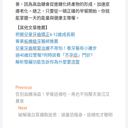
善，因為高血糖會促進糖化終產物的形成，加速皮
膚老化。總之，只要從一頓正確的早餐開始，你就
能掌握一天的能量與健康主導權。
【其他文章推薦】
把握
兒童牙齒矯正
6-12歲成長期
專業
板橋植牙
醫師推薦
兒童牙齒根管治療
不用怕！看牙醫有小撇步
過40歲拉警報?何時該看「
不孕症
」門診?
解析腎臟功能告訴你為什麼要
洗腎
文
Previous
Previous
post:
告別血糖海盜！早餐這樣吃，再也不怕整天昏沉又
章
暴食
導
Next
Next
覽
post:
破解蛋白質攝取迷思：過量恐傷身，這樣吃才聰明