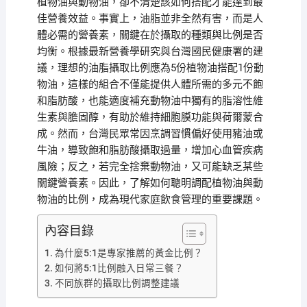
植物油與動物油，卻不清楚該如何搭配才能達到最
佳營養效益。事實上，油脂並非全然有害，而是人
體必需的營養素，關鍵在於攝取的種類與比例是否
均衡。根據最新營養學研究與台灣國民健康署的建
議，理想的油脂攝取比例應為5份植物油搭配1份動
物油，這樣的組合不僅能提供人體所需的多元不飽
和脂肪酸，也能適度補充動物油中獨有的脂溶性維
生素與膽固醇，有助於維持細胞膜功能與荷爾蒙合
成。然而，台灣民眾常因烹調習慣偏好使用豬油或
牛油，導致飽和脂肪酸攝取過量，增加心血管疾病
風險；反之，若完全捨棄動物油，又可能缺乏某些
關鍵營養素。因此，了解如何聰明調配植物油與動
物油的比例，成為現代家庭飲食管理的重要課題。
內容目錄
為什麼5:1是專家推薦的黃金比例？
如何將5:1比例融入日常三餐？
不同族群的攝取比例調整建議