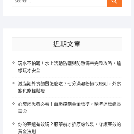
…
近期文章
玩水不怕曬！水上活動防曬與防熱傷害完整攻略，這
樣玩才安全
減脂期外食麵攤怎麼吃？七分滿澱粉攝取原則，外食
族也能輕鬆瘦
心衰竭患者必看！血壓控制黃金標準，精準達標延長
壽命
你的藥還有效嗎？服藥前才拆原廠包裝，守護藥效的
黃金法則