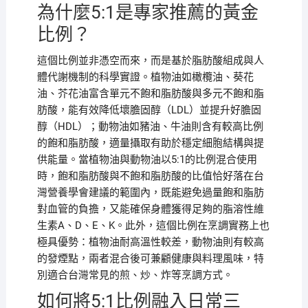
為什麼5:1是專家推薦的黃金
比例？
這個比例並非憑空而來，而是基於脂肪酸組成與人
體代謝機制的科學實證。植物油如橄欖油、葵花
油、芥花油富含單元不飽和脂肪酸與多元不飽和脂
肪酸，能有效降低壞膽固醇（LDL）並提升好膽固
醇（HDL）；動物油如豬油、牛油則含有較高比例
的飽和脂肪酸，適量攝取有助於穩定細胞結構與提
供能量。當植物油與動物油以5:1的比例混合使用
時，飽和脂肪酸與不飽和脂肪酸的比值恰好落在台
灣營養學會建議的範圍內，既能避免過量飽和脂肪
對血管的負擔，又能確保身體獲得足夠的脂溶性維
生素A、D、E、K。此外，這個比例在烹調實務上也
極具優勢：植物油耐高溫性較差，動物油則有較高
的發煙點，兩者混合後可兼顧健康與料理風味，特
別適合台灣常見的煎、炒、炸等烹調方式。
如何將5:1比例融入日常三