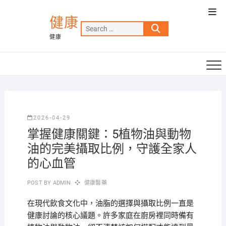
Skip
Top
to
健康
Men
Search
content
健康
…
2026-04-29
掌握健康關鍵：5植物油與動物
油的完美攝取比例，守護全家人
的心血管
POST BY
ADMIN
健康醫藥
在現代飲食文化中，油脂的選擇與攝取比例一直是
健康討論的核心議題。許多家庭在廚房裡同時備有