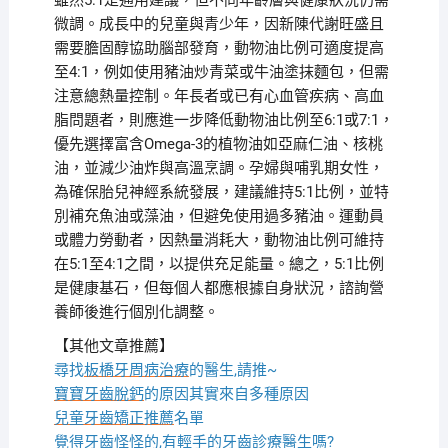
雖然5:1是通用建議，但不同年齡層與健康狀況仍需
微調。成長中的兒童與青少年，因新陳代謝旺盛且
需要膽固醇協助腦部發育，動物油比例可適度提高
至4:1，例如使用豬油炒青菜或牛油塗抹麵包，但需
注意總熱量控制。年長者或已有心血管疾病、高血
脂問題者，則應進一步降低動物油比例至6:1或7:1，
優先選擇富含Omega-3的植物油如亞麻仁油、核桃
油，並減少油炸與高溫烹調。孕婦與哺乳期女性，
為確保胎兒神經系統發展，建議維持5:1比例，並特
別補充魚油或藻油，但避免使用過多豬油。運動員
或體力勞動者，因熱量消耗大，動物油比例可維持
在5:1至4:1之間，以提供充足能量。總之，5:1比例
是健康基石，但每個人都應根據自身狀況，諮詢營
養師後進行個別化調整。
【其他文章推薦】
尋找
板橋牙周病治療
的醫生,請推~
寶寶牙齒脫鈣
的原因其實來自多種原因
兒童牙齒矯正推薦
名單
覺得牙齒怪怪的,有輕手的
牙齒診療
醫生嗎?