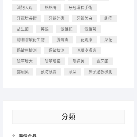
減肥天母
熱熱喝
牙冠增長手術
牙冠增長術
牙齦外露
牙齦美白
皰疹
益生菌
笑齦
紫錐花
紫錐菊
總咖啡酸衍生物
腸病毒
花賜康
菜花
過敏原檢測
過敏檢測
酒糟皮膚炎
陰莖增大
陰莖增長
隱適美
露牙齦
露齦笑
預防感冒
頭型
鼻子過敏檢測
分類
保健食品