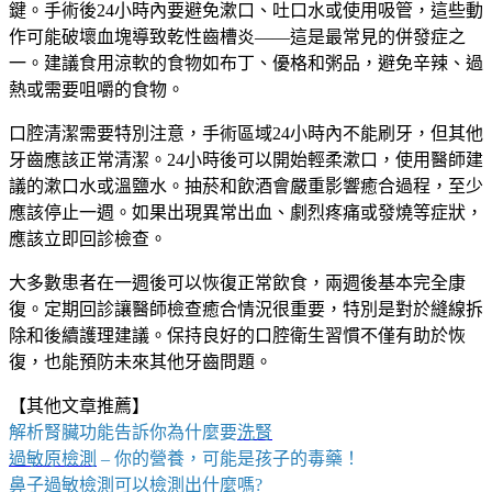
鍵。手術後24小時內要避免漱口、吐口水或使用吸管，這些動
作可能破壞血塊導致乾性齒槽炎——這是最常見的併發症之
一。建議食用涼軟的食物如布丁、優格和粥品，避免辛辣、過
熱或需要咀嚼的食物。
口腔清潔需要特別注意，手術區域24小時內不能刷牙，但其他
牙齒應該正常清潔。24小時後可以開始輕柔漱口，使用醫師建
議的漱口水或溫鹽水。抽菸和飲酒會嚴重影響癒合過程，至少
應該停止一週。如果出現異常出血、劇烈疼痛或發燒等症狀，
應該立即回診檢查。
大多數患者在一週後可以恢復正常飲食，兩週後基本完全康
復。定期回診讓醫師檢查癒合情況很重要，特別是對於縫線拆
除和後續護理建議。保持良好的口腔衛生習慣不僅有助於恢
復，也能預防未來其他牙齒問題。
【其他文章推薦】
解析腎臟功能告訴你為什麼要
洗腎
過敏原檢測
– 你的營養，可能是孩子的毒藥！
鼻子過敏檢測
可以檢測出什麼嗎?