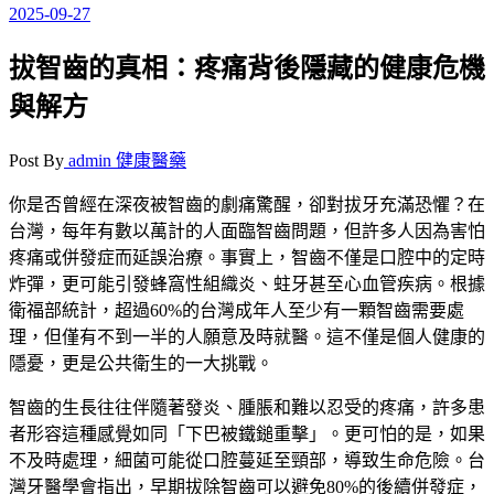
2025-09-27
拔智齒的真相：疼痛背後隱藏的健康危機
與解方
Post By
admin
健康醫藥
你是否曾經在深夜被智齒的劇痛驚醒，卻對拔牙充滿恐懼？在
台灣，每年有數以萬計的人面臨智齒問題，但許多人因為害怕
疼痛或併發症而延誤治療。事實上，智齒不僅是口腔中的定時
炸彈，更可能引發蜂窩性組織炎、蛀牙甚至心血管疾病。根據
衛福部統計，超過60%的台灣成年人至少有一顆智齒需要處
理，但僅有不到一半的人願意及時就醫。這不僅是個人健康的
隱憂，更是公共衛生的一大挑戰。
智齒的生長往往伴隨著發炎、腫脹和難以忍受的疼痛，許多患
者形容這種感覺如同「下巴被鐵鎚重擊」。更可怕的是，如果
不及時處理，細菌可能從口腔蔓延至頸部，導致生命危險。台
灣牙醫學會指出，早期拔除智齒可以避免80%的後續併發症，