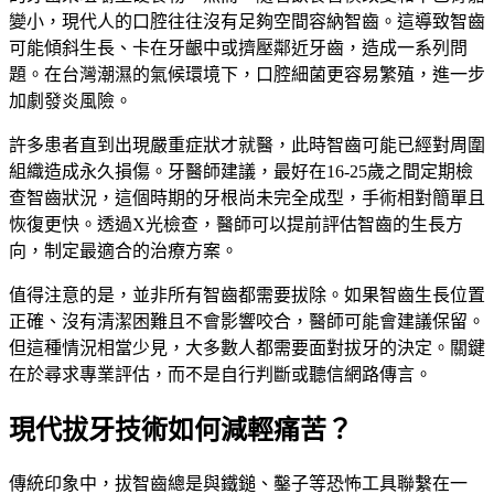
變小，現代人的口腔往往沒有足夠空間容納智齒。這導致智齒
可能傾斜生長、卡在牙齦中或擠壓鄰近牙齒，造成一系列問
題。在台灣潮濕的氣候環境下，口腔細菌更容易繁殖，進一步
加劇發炎風險。
許多患者直到出現嚴重症狀才就醫，此時智齒可能已經對周圍
組織造成永久損傷。牙醫師建議，最好在16-25歲之間定期檢
查智齒狀況，這個時期的牙根尚未完全成型，手術相對簡單且
恢復更快。透過X光檢查，醫師可以提前評估智齒的生長方
向，制定最適合的治療方案。
值得注意的是，並非所有智齒都需要拔除。如果智齒生長位置
正確、沒有清潔困難且不會影響咬合，醫師可能會建議保留。
但這種情況相當少見，大多數人都需要面對拔牙的決定。關鍵
在於尋求專業評估，而不是自行判斷或聽信網路傳言。
現代拔牙技術如何減輕痛苦？
傳統印象中，拔智齒總是與鐵鎚、鑿子等恐怖工具聯繫在一