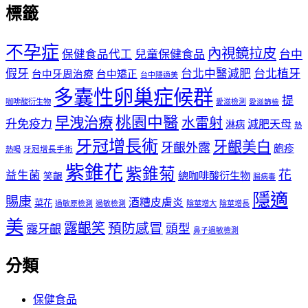
標籤
不孕症
內視鏡拉皮
保健食品代工
兒童保健食品
台中
假牙
台北中醫減肥
台北植牙
台中牙周治療
台中矯正
台中隱適美
多囊性卵巢症候群
提
咖啡酸衍生物
愛滋檢測
愛滋篩檢
桃園中醫
早洩治療
水雷射
升免疫力
減肥天母
淋病
熱
牙冠增長術
牙齦美白
牙齦外露
皰疹
熱喝
牙冠增長手術
紫錐花
紫錐菊
花
益生菌
總咖啡酸衍生物
笑齦
腸病毒
隱適
賜康
酒糟皮膚炎
菜花
過敏原檢測
過敏檢測
陰莖增大
陰莖增長
美
露齦笑
預防感冒
露牙齦
頭型
鼻子過敏檢測
分類
保健食品