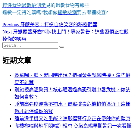
慢性食物過敏檢測
常
見的過敏食物有那些
過敏一定得吃藥嗎?我想做
過敏檢測
要去哪裡檢查?
Previous
Previous
牙齦美容：打造自信笑容的秘密武器
文
post:
Next
Next
牙齦覆蓋牙齒悄悄找上門！專家警告：這些習慣正在毀
章
post:
掉你的笑容
Search
導
…
覽
近期文章
長輩喘、腫、累同時出現？把握黃金就醫時機，這些檢
查不能等
別忽視高溫警訊！核心體溫過高恐引爆中暑危機，你該
如何自救？
睡前高強度運動不補水，腎臟排毒危機悄悄逼近！這樣
做才能保護你的腎
睡前滑手機又吃重鹹？無形傷腎行為正在侵蝕你的健康
爬樓梯喘與躺平悶喘別輕忽 心臟衰竭早期警訊一次看懂