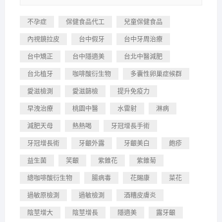
不孕症
保健食品代工
兒童保健食品
內視鏡拉皮
台中假牙
台中牙周治療
台中矯正
台中隱適美
台北中醫減肥
台北植牙
咖啡酸衍生物
多囊性卵巢症候群
愛滋檢測
愛滋篩檢
提升免疫力
早洩治療
桃園中醫
水雷射
淋病
減肥天母
熱熱喝
牙冠增長手術
牙冠增長術
牙齦外露
牙齦美白
皰疹
益生菌
笑齦
紫錐花
紫錐菊
總咖啡酸衍生物
腸病毒
花賜康
菜花
過敏原檢測
過敏檢測
酒糟皮膚炎
陰莖增大
陰莖增長
隱適美
露牙齦