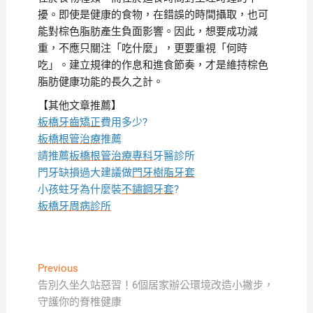
擾。即使是健康的食物，在錯誤的時間攝取，也可
能對棕色脂肪產生負面影響。因此，想要成功減
重，不應只關注「吃什麼」，更要重視「何時
吃」。建立規律的作息和進食節奏，才是維持棕色
脂肪健康功能的長久之計。
【其他文章推薦】
板橋牙齒矯正
費用多少?
板橋根管治療
推薦
請推薦
板橋根管治療專科
牙醫診所
門牙缺損過大建議做
門牙樹脂牙套
小孩蛀牙為什麼裝
不鏽鋼牙套
?
板橋牙周病診所
文
Previous
Previous
post:
告別久坐久站惡習！6個居家辦公環境改造小撇步，
章
守護你的脊椎健康