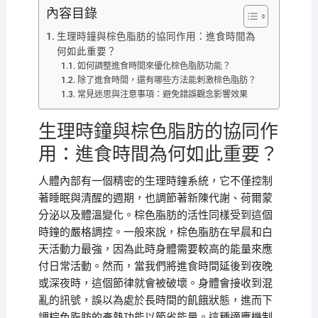
內容目錄
生理時鐘與棕色脂肪的協同作用：進食時間為
何如此重要？
如何調整進食時間來優化棕色脂肪功能？
除了進食時間，還有哪些方法能刺激棕色脂肪？
常見迷思與注意事項：避免錯誤觀念影響效果
生理時鐘與棕色脂肪的協同作
用：進食時間為何如此重要？
人體內部有一個精密的生理時鐘系統，它不僅控制
著睡眠與清醒的週期，也調節著新陳代謝、荷爾蒙
分泌以及體溫變化。棕色脂肪的活性同樣受到這個
時鐘的嚴格調控。一般來說，棕色脂肪在早晨和白
天活動力最強，因為此時身體需要較高的能量來應
付日常活動。然而，當我們將進食時間延後到夜晚
或深夜時，這個節律就會被破壞。身體會接收到混
亂的訊號，誤以為處於長時間的飢餓狀態，進而下
調棕色脂肪的產熱功能以節省能量。這種適應機制