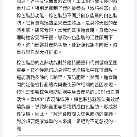
知道，這種看似無害的習慣，正在悄悄破壞你的減
重計畫，特別是抑制了體內被譽為「減脂神器」的
棕色脂肪功能。棕色脂肪不同於儲存能量的白色脂
肪，它負責燃燒熱量來產生體溫，是身體天然的產
熱引擎。研究發現，當我們延後進食時，身體的生
理時鐘會受到干擾，導致棕色脂肪的活性顯著下
降，進而影響其產熱功能，使新陳代謝率降低，減
重效果自然大打折扣。
棕色脂肪的產熱功能對於維持體重和代謝健康至關
重要。它不僅能幫助身體在寒冷環境中保持溫暖，
還能消耗多餘的卡路里，預防肥胖。然而，進食時
間的延後會打亂體內與晝夜節律相關的基因表現，
特別是影響棕色脂肪細胞中負責產熱的UCP1蛋白質
活性。當UCP1表現降低時，棕色脂肪就無法有效燃
燒能量，導致熱量更容易堆積成白色脂肪，形成惡
性循環。因此，了解進食時間與棕色脂肪的關聯，
對於想要健康減重的人來說，是絕對不能忽視的一
環。