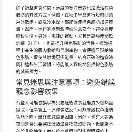
除了調整進食時間，適度的寒冷暴露也是激活棕色
脂肪的有效方式。例如，在秋冬早晨進行短時間的
戶外散步，或洗冷水澡，都能促使棕色脂肪加速產
熱。然而，進行寒冷刺激時需注意安全，避免過度
導致失溫。另外，規律的運動，尤其是高強度間歇
訓練（HIIT），也能提升棕色脂肪的活性。運動過
程中產生的肌肉收縮和代謝產物，會傳遞訊號給棕
色脂肪，促使其燃燒更多能量。結合正確的進食時
間和這些生活習慣，將能最大程度地發揮棕色脂肪
的減重潛力。
常見迷思與注意事項：避免錯誤
觀念影響效果
有些人可能會誤以為只要延後進食就能減少總熱量
攝取，但事實上，這種做法反而可能導致棕色脂肪
功能下降，最終使減重更困難。另外，也有人認為
夜間進食只要選擇低熱量食物就沒問題，但關鍵不
在於食物種類，而在於進食時間對生理時鐘的干