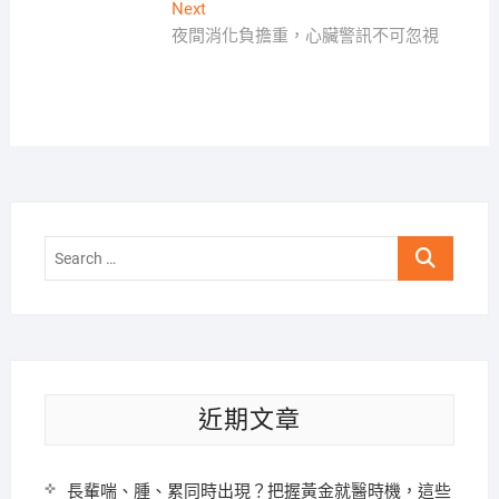
導
Next
Next
覽
post:
夜間消化負擔重，心臟警訊不可忽視
Search
…
近期文章
長輩喘、腫、累同時出現？把握黃金就醫時機，這些