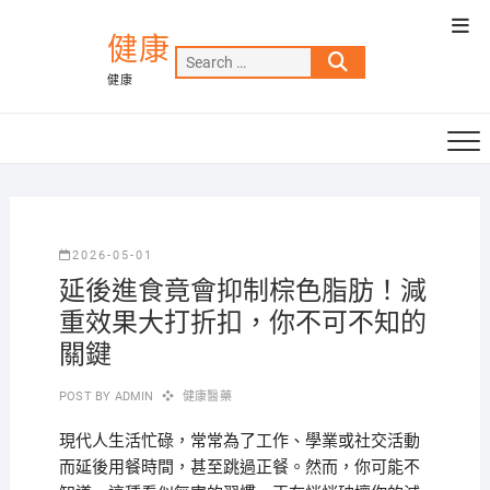
Skip
Top
to
健康
Men
Search
content
健康
…
2026-05-01
延後進食竟會抑制棕色脂肪！減
重效果大打折扣，你不可不知的
關鍵
POST BY
ADMIN
健康醫藥
現代人生活忙碌，常常為了工作、學業或社交活動
而延後用餐時間，甚至跳過正餐。然而，你可能不