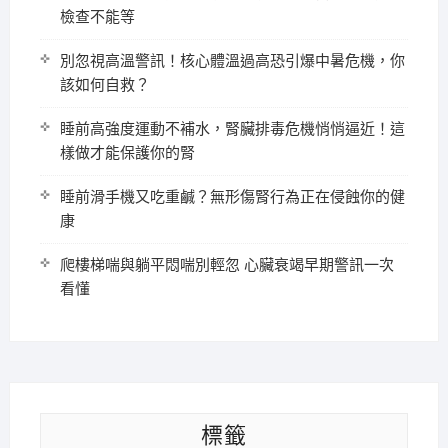
檢查不能等
別忽視高溫警訊！核心體溫過高恐引爆中暑危機，你
該如何自救？
睡前高強度運動不補水，腎臟排毒危機悄悄逼近！這
樣做才能保護你的腎
睡前滑手機又吃重鹹？無形傷腎行為正在侵蝕你的健
康
爬樓梯喘與躺平悶喘別輕忽 心臟衰竭早期警訊一次
看懂
標籤