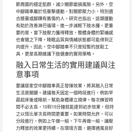
節周圍的穩定肌群，減少關節磨損風險。另外，空
中腳踏車屬於低衝擊運動，對關節壓力小，特別適
合膝蓋或腳踝有舊傷的人。研究也指出，這類運動
有助於改善淋巴循環，進一步減輕下肢水腫。更重
要的是，當下肢壓力獲得釋放，整體身體的緊繃感
也會隨之下降，睡眠品質與情緒狀態都可能得到正
向提升。因此，空中腳踏車不只是短暫的放鬆工
具，更是長期維護下肢健康的實用策略。
融入日常生活的實用建議與注
意事項
要讓居家空中腳踏車真正發揮效果，將其融入日常
生活是關鍵。建議每天固定一個時段進行，例如早
晨起床後或睡前，幫助身體建立規律。每次練習時
間不必太長，10到15分鐘就能達到初步效果，但持
之以恆比單次長時間更重要。如果時間允許，可以
分段進行，例如上午做一組，下午再做一組，讓壓
力釋放的效果更持續。在環境方面，選擇通風良好