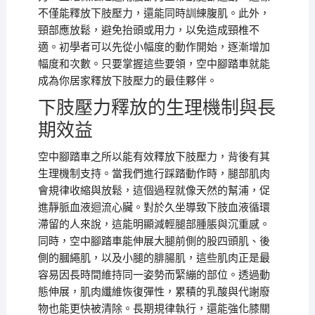
不僅能釋放下肢壓力，還能同時訓練腹肌。此外，
頸部應放鬆，避免抬頭或用力，以免造成頸椎不
適。初學者可以先從小幅度的動作開始，逐漸增加
幅度和次數。只要掌握這些要領，空中腳踏車就能
成為你居家釋放下肢壓力的最佳夥伴。
下肢壓力釋放的生理機制與長
期效益
空中腳踏車之所以能有效釋放下肢壓力，背後有其
生理機制支持。當我們進行踩踏動作時，腿部肌肉
會規律收縮與放鬆，這個過程就像天然的幫浦，促
進靜脈血液迴流心臟。對於久坐導致下肢血液循環
滯留的人來說，這能明顯減輕腿部腫脹與沉重感。
同時，空中腳踏車能伸展大腿前側的股四頭肌、後
側的膕繩肌，以及小腿的腓腸肌，這些肌肉正是最
容易因長時間維持同一姿勢而緊繃的部位。透過動
態伸展，肌肉纖維恢復彈性，累積的乳酸與代謝廢
物也能更快被清除。長期規律執行，還能強化膝關