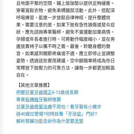
且地面平整的空間，鋪上瑜珈墊以提供足夠緩衝。
穿著寬鬆衣物，避免束縛腿部活動。此外，搭配深
呼吸練習，能進一步放鬆自律神經，提升整體效
果。需要注意的是，如果下肢有急性損傷或發炎症
狀，應先諮詢專業醫師，避免不當運動加重病情。
孕婦或年長者進行時，可將動作幅度縮小，並在旁
邊放置椅子以備不時之需。最後，聆聽身體的聲
音，如果感到關節疼痛或不適，應立即停止並調整
姿勢。透過這些實用建議，空中腳踏車將成為你日
常釋放下肢壓力的可靠方法，讓每一步都更加輕盈
自在。
【其他文章推薦】
把握
兒童牙齒矯正
6-12歲成長期
專業
板橋植牙
醫師推薦
兒童牙齒根管治療
不用怕！看牙醫有小撇步
過40歲拉警報?何時該看「
不孕症
」門診?
解析腎臟功能告訴你為什麼要
洗腎