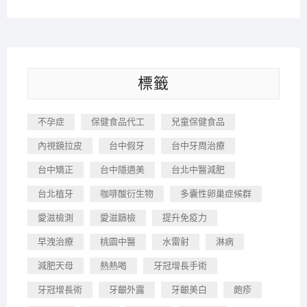
標籤
不孕症
保健食品代工
兒童保健食品
內視鏡拉皮
台中假牙
台中牙周治療
台中矯正
台中隱適美
台北中醫減肥
台北植牙
咖啡酸衍生物
多囊性卵巢症候群
愛滋檢測
愛滋篩檢
提升免疫力
早洩治療
桃園中醫
水雷射
淋病
減肥天母
熱熱喝
牙冠增長手術
牙冠增長術
牙齦外露
牙齦美白
皰疹