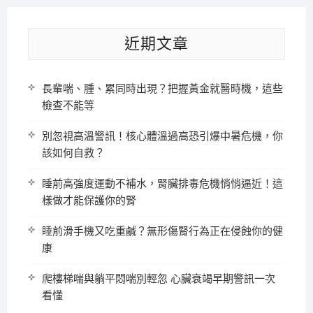
近期文章
長輩喘、腫、累同時出現？把握黃金就醫時機，這些
檢查不能等
別忽視高溫警訊！核心體溫過高恐引爆中暑危機，你
該如何自救？
睡前高強度運動不補水，腎臟排毒危機悄悄逼近！這
樣做才能保護你的腎
睡前滑手機又吃重鹹？無形傷腎行為正在侵蝕你的健
康
爬樓梯喘與躺平悶喘別輕忽 心臟衰竭早期警訊一次
看懂