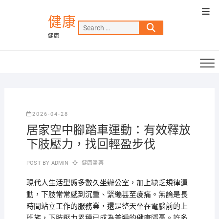
Skip
Top
to
健康
Men
Search
content
健康
…
2026-04-28
居家空中腳踏車運動：有效釋放
下肢壓力，找回輕盈步伐
POST BY
ADMIN
健康醫藥
現代人生活型態多數久坐辦公室，加上缺乏規律運
動，下肢常常感到沉重、緊繃甚至痠痛。無論是長
時間站立工作的服務業，還是整天坐在電腦前的上
班族，下肢壓力累積已成為普遍的健康隱憂。許多