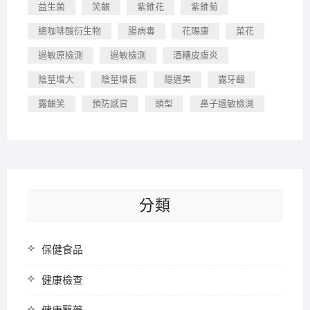
益生菌
笑齦
紫錐花
紫錐菊
總咖啡酸衍生物
腸病毒
花賜康
菜花
過敏原檢測
過敏檢測
酒糟皮膚炎
陰莖增大
陰莖增長
隱適美
露牙齦
露齦笑
預防感冒
頭型
鼻子過敏檢測
分類
保健食品
健康檢查