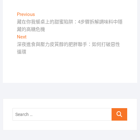
文
Previous
Previous
post:
藏在你我餐桌上的甜蜜陷阱：4步驟拆解調味料中隱
章
藏的高糖危機
導
Next
Next
覽
post:
深夜進食與壓力皮質醇的肥胖聯手：如何打破惡性
循環
Search
…