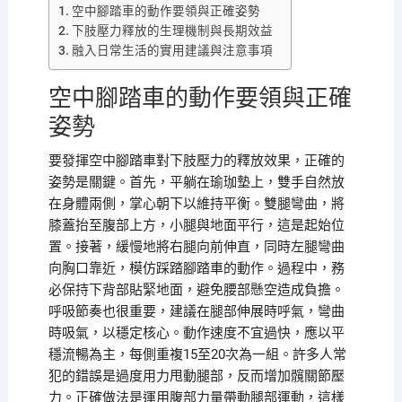
空中腳踏車的動作要領與正確姿勢
下肢壓力釋放的生理機制與長期效益
融入日常生活的實用建議與注意事項
空中腳踏車的動作要領與正確
姿勢
要發揮空中腳踏車對下肢壓力的釋放效果，正確的
姿勢是關鍵。首先，平躺在瑜珈墊上，雙手自然放
在身體兩側，掌心朝下以維持平衡。雙腿彎曲，將
膝蓋抬至腹部上方，小腿與地面平行，這是起始位
置。接著，緩慢地將右腿向前伸直，同時左腿彎曲
向胸口靠近，模仿踩踏腳踏車的動作。過程中，務
必保持下背部貼緊地面，避免腰部懸空造成負擔。
呼吸節奏也很重要，建議在腿部伸展時呼氣，彎曲
時吸氣，以穩定核心。動作速度不宜過快，應以平
穩流暢為主，每側重複15至20次為一組。許多人常
犯的錯誤是過度用力甩動腿部，反而增加髖關節壓
力。正確做法是運用腹部力量帶動腿部運動，這樣