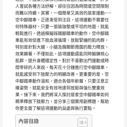
人嘗試各種方法紓解，卻往往因為時間或空間限制
而難以持續。其實，一個簡單又高效的居家運動——
空中腳踏車，正逐漸受到注目。這項運動不需要任
何特殊器材，只要一張瑜珈墊或平坦的地面，就能
輕鬆進行。透過模擬踩踏腳踏車的動作，空中腳踏
車能有效促進下肢血液循環，放鬆緊繃的肌肉群，
特別是針對大腿、小腿及髖關節周圍的壓力釋放，
效果顯著。不僅如此，這項運動還能同時鍛鍊核心
肌群，提升身體穩定性。對於不喜歡出門運動或時
間零碎的人來說，每天花十分鐘進行空中腳踏車，
就能感受到下肢壓力的明顯改善。更重要的是，空
中腳踏車動作溫和，適合各個年齡層，只要注意正
確姿勢，就能安全有效地達到放鬆與強化雙重效
果。接下來，我們將深入探討居家空中腳踏車如何
精準釋放下肢壓力，並分享三個實用副標題，幫助
你更全面了解這項運動的益處與執行要點。
內容目錄