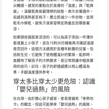
尖觸摸。感受的重點在於皮膚的「溫度」與「乾爽
度」。溫暖乾爽是最理想的狀態，表示衣著適中。
若感到濕熱甚至有汗，應立即減少一件衣物，並用
乾毛巾擦乾，避免汗液蒸發帶走熱量反而導致著
涼。
如果頸背摸起來涼涼的，可以為孩子添加一件薄外
套或蓋上小毯子，並在15到20分鐘後再次確認溫度
是否回升。這個方法適用於各種年齡層的兒童，包
括新生兒。它避免了使用體溫計的繁瑣，能即時、
直觀地了解孩子的冷熱需求，是日常照護中極其實
用的技巧。記住，孩子的舒適感應以核心體溫為
準，手腳溫度僅供參考。
穿太多比穿太少更危險：認識
「嬰兒過熱」的風險
在台灣，由於擔心孩子感冒，家長普遍有「寧熱勿
冷」的觀念，但這可能帶來「嬰兒過熱」的風險。