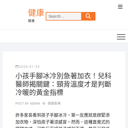
Skip
Top
to
健康
Men
Search
content
健康
…
2026-01-22
小孩手腳冰冷別急著加衣！兒科
醫師揭關鍵：頸背溫度才是判斷
冷暖的黃金指標
POST BY
ADMIN
健康醫藥
許多家長看到孩子手腳冰冷，第一反應就是趕緊添
加衣物，深怕孩子著涼感冒。然而，這種直覺式的