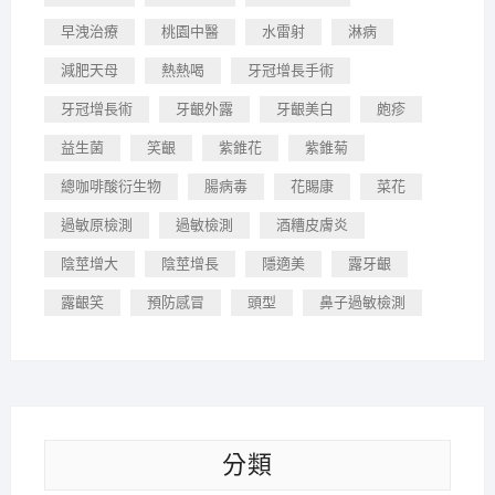
早洩治療
桃園中醫
水雷射
淋病
減肥天母
熱熱喝
牙冠增長手術
牙冠增長術
牙齦外露
牙齦美白
皰疹
益生菌
笑齦
紫錐花
紫錐菊
總咖啡酸衍生物
腸病毒
花賜康
菜花
過敏原檢測
過敏檢測
酒糟皮膚炎
陰莖增大
陰莖增長
隱適美
露牙齦
露齦笑
預防感冒
頭型
鼻子過敏檢測
分類