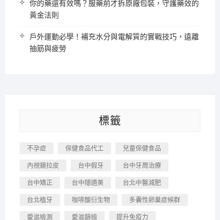
你的藥還有效嗎？服藥前才拆原廠包裝，守護藥效的
黃金法則
戶外運動必學！補充水分與電解質的實戰技巧，遠離
抽筋與疲勞
標籤
不孕症
保健食品代工
兒童保健食品
內視鏡拉皮
台中假牙
台中牙周治療
台中矯正
台中隱適美
台北中醫減肥
台北植牙
咖啡酸衍生物
多囊性卵巢症候群
愛滋檢測
愛滋篩檢
提升免疫力