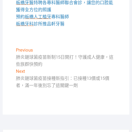
板橋牙醫
特聘各專科醫師聯合會診，讓您的口腔能
獲得全方位的照護
預約
板橋人工植牙
專科醫師
板橋牙科
診所推品軒牙醫
文
Previous
Previous
post:
肺炎鏈球菌疫苗新制15日開打！守護成人健康，這
章
些族群快預約
導
Next
Next
覽
post:
肺炎鏈球菌疫苗接種新指引：已接種13價或15價
者，滿一年後別忘了這關鍵一劑