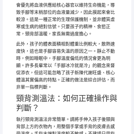
會優先將血液供應給核心器官以維持生命機能，導
致手腳等末梢部位的血液量減少，因此摸起來會比
較涼。這是一種正常的生理保護機制，並非體質虛
寒或生病的絕對信號。只要孩子的精神、食慾正
常，頸背部溫暖，家長無需過度擔心。
此外，孩子的體表面積相對體重比例較大，散熱速
度快，這也是手腳容易失溫的原因之一。靜止不動
時，例如睡眠中，手腳溫度偏低的情況會更為明
顯。許多長輩常以「手腳冰冷就是冷」的觀念來督
促添衣，但這可能忽略了孩子新陳代謝旺盛、核心
體溫其實偏高的特點。正確的做法是綜合評估，而
非單一指標判斷。
頸背測溫法：如何正確操作與
判斷？
執行頸背測溫法非常簡單。請將手伸入孩子後頸與
背部上方的衣物內，用整個手掌或手背的皮膚去感
受溫度。手指末端對溫度較不敏感，不建議只用指