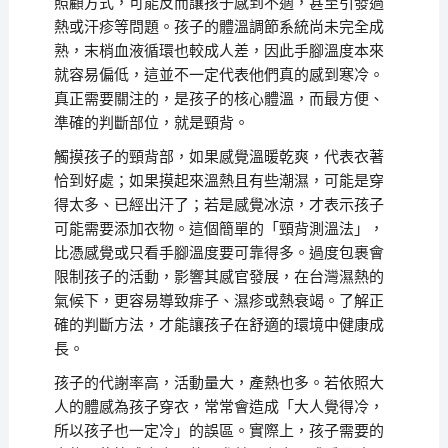
照顧方式，可能反而讓孩子感到不適，甚至引發過
熱或汗疹等問題。孩子的體溫調節系統尚未完全成
熟，末梢血液循環也較成人差，因此手腳溫度本來
就容易偏低，這並不一定代表他們真的感到寒冷。
真正需要關注的，是孩子的核心體溫，而最方便、
準確的判斷部位，就是頸背。
觸摸孩子的頸背部，如果感覺溫暖乾爽，代表衣著
恰到好處；如果摸起來溫熱且有些潮濕，可能是穿
得太多、已經出汗了；若是感覺冰涼，才表示孩子
可能需要添加衣物。這個簡單的「頸背測溫法」，
比憑感覺或只看手腳溫度要可靠得多。過度包裹會
限制孩子的活動，影響其感官發展，在台灣濕熱的
氣候下，更容易導致痱子、濕疹或熱衰竭。了解正
確的判斷方法，才能讓孩子在舒適的環境中健康成
長。
孩子的代謝率高，活動量大，產熱也多。若依照大
人的體感為孩子穿衣，常常會造成「大人覺得冷，
所以孩子也一定冷」的誤區。實際上，孩子需要的