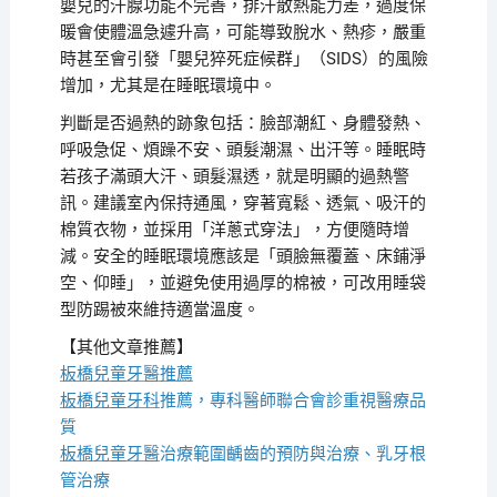
嬰兒的汗腺功能不完善，排汗散熱能力差，過度保
暖會使體溫急遽升高，可能導致脫水、熱疹，嚴重
時甚至會引發「嬰兒猝死症候群」（SIDS）的風險
增加，尤其是在睡眠環境中。
判斷是否過熱的跡象包括：臉部潮紅、身體發熱、
呼吸急促、煩躁不安、頭髮潮濕、出汗等。睡眠時
若孩子滿頭大汗、頭髮濕透，就是明顯的過熱警
訊。建議室內保持通風，穿著寬鬆、透氣、吸汗的
棉質衣物，並採用「洋蔥式穿法」，方便隨時增
減。安全的睡眠環境應該是「頭臉無覆蓋、床鋪淨
空、仰睡」，並避免使用過厚的棉被，可改用睡袋
型防踢被來維持適當溫度。
【其他文章推薦】
板橋兒童牙醫推薦
板橋兒童牙科
推薦，專科醫師聯合會診重視醫療品
質
板橋兒童牙醫
治療範圍齲齒的預防與治療、乳牙根
管治療