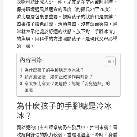
衣物可能比成人少一件。尤其是在室內或睡眠時，
保持環境通風與適宜的溫度（約攝氏24至26度），
遠比層層包裹更重要。觀察孩子的狀態也是關鍵：
如果孩子臉色紅潤、活動自如、沒有煩躁哭鬧，通
常就表示他處於舒適的狀態。放下對「手腳冰冷」
的焦慮，用科學的方法照顧孩子，是現代父母必學
的一課。
內容目錄
為什麼孩子的手腳總是冷冰冰？
頸背測溫法：如何正確操作與判斷？
穿太多比穿太少更危險：認識「嬰兒過熱」的
風險
為什麼孩子的手腳總是冷冰
冰？
嬰幼兒的自主神經系統仍在發展中，控制末梢血管
收縮與舒張的能力較弱。當環境溫度下降時，身體