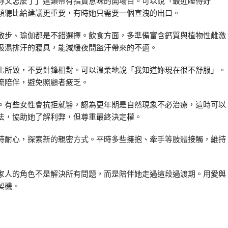
妳又怎麼了」這類帶有指責意味的開場白。可以說「最近睡得好
傾聽比給建議更重要，有時她只需要一個宣洩的出口。
散步、瑜伽都是不錯選擇。飲食方面，多準備富含鈣質與植物性雌激
吸濕排汗的寢具，能減緩夜間盜汗帶來的不適。
化所致，不要針鋒相對。可以溫柔地說「我知道妳現在很不舒服」。
流陪伴，避免照顧者疲乏。
。有些女性會抗拒就醫，認為更年期是自然現象不必治療，這時可以
法，協助她了解利弊，但尊重最終決定權。
持耐心，探索新的親密方式。平時多些擁抱、牽手等肢體接觸，維持
家人的角色不是解決所有問題，而是陪伴她走過這段過渡期。用愛與
契機。