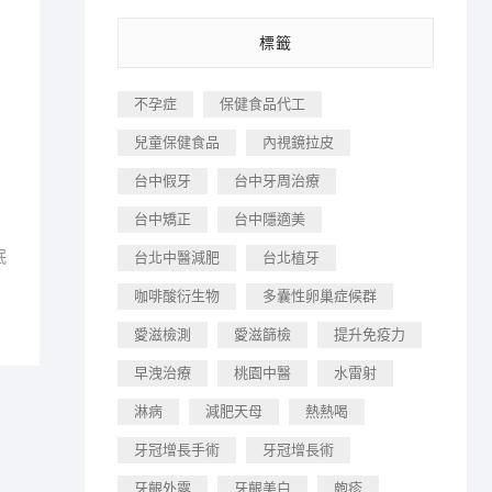
標籤
不孕症
保健食品代工
兒童保健食品
內視鏡拉皮
台中假牙
台中牙周治療
台中矯正
台中隱適美
眠
台北中醫減肥
台北植牙
咖啡酸衍生物
多囊性卵巢症候群
愛滋檢測
愛滋篩檢
提升免疫力
早洩治療
桃園中醫
水雷射
淋病
減肥天母
熱熱喝
牙冠增長手術
牙冠增長術
牙齦外露
牙齦美白
皰疹