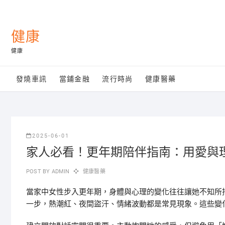
Skip
to
content
健康
健康
發燒車訊
當鋪金融
流行時尚
健康醫藥
2025-06-01
家人必看！更年期陪伴指南：用愛與
POST BY
ADMIN
健康醫藥
當家中女性步入更年期，身體與心理的變化往往讓她不知所
一步，熱潮紅、夜間盜汗、情緒波動都是常見現象。這些變