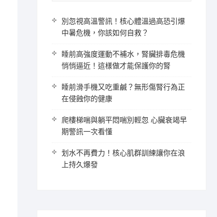
別忽視高溫警訊！核心體溫過高恐引爆
中暑危機，你該如何自救？
睡前高強度運動不補水，腎臟排毒危機
悄悄逼近！這樣做才能保護你的腎
睡前滑手機又吃重鹹？無形傷腎行為正
在侵蝕你的健康
爬樓梯喘與躺平悶喘別輕忽 心臟衰竭早
期警訊一次看懂
划水不再費力！核心肌群訓練讓你在浪
上持久爆發