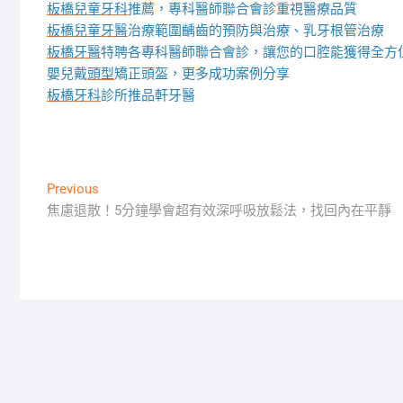
板橋兒童牙科
推薦，專科醫師聯合會診重視醫療品質
板橋兒童牙醫
治療範圍齲齒的預防與治療、乳牙根管治療
板橋牙醫
特聘各專科醫師聯合會診，讓您的口腔能獲得全方
嬰兒戴
頭型
矯正頭盔，更多成功案例分享
板橋牙科
診所推品軒牙醫
文
Previous
Previous
post:
焦慮退散！5分鐘學會超有效深呼吸放鬆法，找回內在平靜
章
導
覽