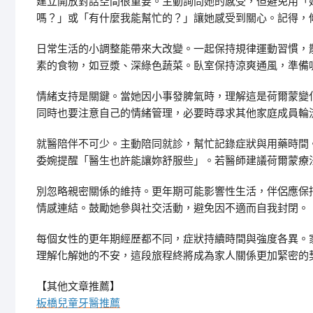
建立開放對話空間很重要。主動詢問她的感受，但避免用「
嗎？」或「有什麼我能幫忙的？」讓她感受到關心。記得，
日常生活的小調整能帶來大改變。一起保持規律運動習慣，
素的食物，如豆漿、深綠色蔬菜。臥室保持涼爽通風，準備
情緒支持是關鍵。當她因小事發脾氣時，理解這是荷爾蒙變
同時也要注意自己的情緒管理，必要時尋求其他家庭成員輪
就醫陪伴不可少。主動陪同就診，幫忙記錄症狀與用藥時間
委婉提醒「醫生也許能讓妳舒服些」。若醫師建議荷爾蒙療
別忽略親密關係的維持。更年期可能影響性生活，伴侶應保
情感連結。鼓勵她參與社交活動，避免因不適而自我封閉。
每個女性的更年期經歷都不同，症狀持續時間與強度各異。
理解化解她的不安，這段旅程終將成為家人關係更加緊密的
【其他文章推薦】
板橋兒童牙醫推薦