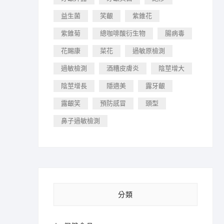
益生菌
笑齦
紫錐花
紫錐菊
總咖啡酸衍生物
腸病毒
花賜康
菜花
過敏原檢測
過敏檢測
酒糟皮膚炎
陰莖增大
陰莖增長
隱適美
露牙齦
露齦笑
預防感冒
頭型
鼻子過敏檢測
分類