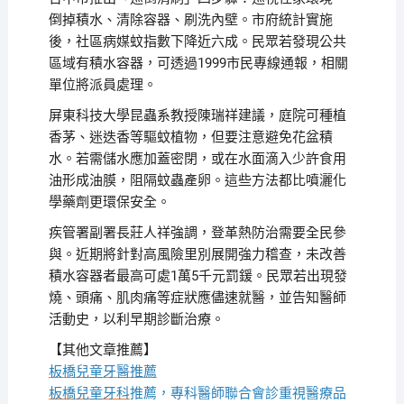
倒掉積水、清除容器、刷洗內壁。市府統計實施
後，社區病媒蚊指數下降近六成。民眾若發現公共
區域有積水容器，可透過1999市民專線通報，相關
單位將派員處理。
屏東科技大學昆蟲系教授陳瑞祥建議，庭院可種植
香茅、迷迭香等驅蚊植物，但要注意避免花盆積
水。若需儲水應加蓋密閉，或在水面滴入少許食用
油形成油膜，阻隔蚊蟲產卵。這些方法都比噴灑化
學藥劑更環保安全。
疾管署副署長莊人祥強調，登革熱防治需要全民參
與。近期將針對高風險里別展開強力稽查，未改善
積水容器者最高可處1萬5千元罰鍰。民眾若出現發
燒、頭痛、肌肉痛等症狀應儘速就醫，並告知醫師
活動史，以利早期診斷治療。
【其他文章推薦】
板橋兒童牙醫推薦
板橋兒童牙科
推薦，專科醫師聯合會診重視醫療品