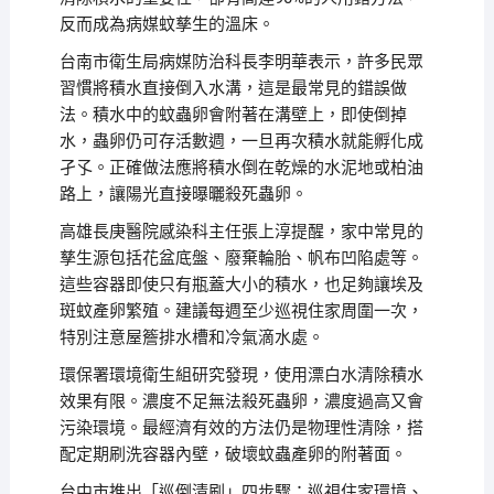
反而成為病媒蚊孳生的溫床。
台南市衛生局病媒防治科長李明華表示，許多民眾
習慣將積水直接倒入水溝，這是最常見的錯誤做
法。積水中的蚊蟲卵會附著在溝壁上，即使倒掉
水，蟲卵仍可存活數週，一旦再次積水就能孵化成
孑孓。正確做法應將積水倒在乾燥的水泥地或柏油
路上，讓陽光直接曝曬殺死蟲卵。
高雄長庚醫院感染科主任張上淳提醒，家中常見的
孳生源包括花盆底盤、廢棄輪胎、帆布凹陷處等。
這些容器即使只有瓶蓋大小的積水，也足夠讓埃及
斑蚊產卵繁殖。建議每週至少巡視住家周圍一次，
特別注意屋簷排水槽和冷氣滴水處。
環保署環境衛生組研究發現，使用漂白水清除積水
效果有限。濃度不足無法殺死蟲卵，濃度過高又會
污染環境。最經濟有效的方法仍是物理性清除，搭
配定期刷洗容器內壁，破壞蚊蟲產卵的附著面。
台中市推出「巡倒清刷」四步驟：巡視住家環境、