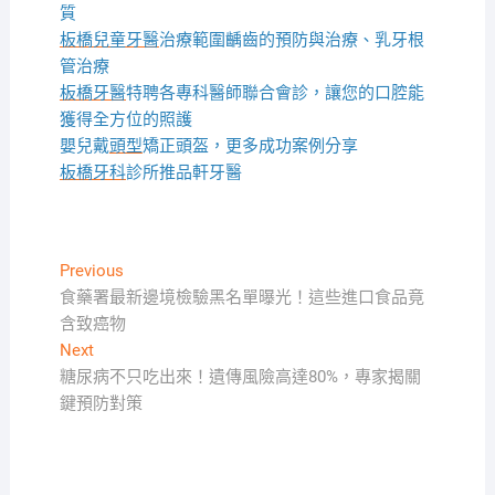
質
板橋兒童牙醫
治療範圍齲齒的預防與治療、乳牙根
管治療
板橋牙醫
特聘各專科醫師聯合會診，讓您的口腔能
獲得全方位的照護
嬰兒戴
頭型
矯正頭盔，更多成功案例分享
板橋牙科
診所推品軒牙醫
文
Previous
Previous
post:
食藥署最新邊境檢驗黑名單曝光！這些進口食品竟
章
含致癌物
導
Next
Next
覽
post:
糖尿病不只吃出來！遺傳風險高達80%，專家揭關
鍵預防對策