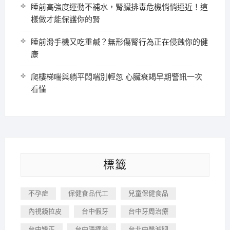
睡前高強度運動不補水，腎臟排毒危機悄悄逼近！這
樣做才能保護你的腎
睡前滑手機又吃重鹹？無形傷腎行為正在侵蝕你的健
康
爬樓梯喘與躺平悶喘別輕忽 心臟衰竭早期警訊一次
看懂
標籤
不孕症
保健食品代工
兒童保健食品
內視鏡拉皮
台中假牙
台中牙周治療
台中矯正
台中隱適美
台北中醫減肥