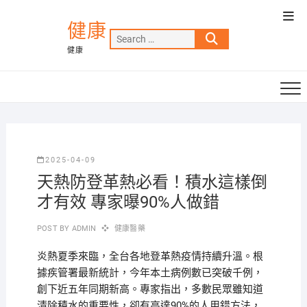
Skip
Top
to
健康
Men
Search
content
健康
…
2025-04-09
天熱防登革熱必看！積水這樣倒
才有效 專家曝90%人做錯
POST BY
ADMIN
健康醫藥
炎熱夏季來臨，全台各地登革熱疫情持續升溫。根
據疾管署最新統計，今年本土病例數已突破千例，
創下近五年同期新高。專家指出，多數民眾雖知道
清除積水的重要性，卻有高達90%的人用錯方法，