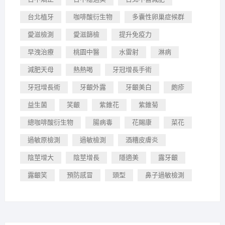
台北植牙
咖啡酸衍生物
多囊性卵巢症候群
愛滋檢測
愛滋篩檢
提升免疫力
早洩治療
桃園中醫
水雷射
淋病
減肥天母
熱熱喝
牙冠增長手術
牙冠增長術
牙齦外露
牙齦美白
皰疹
益生菌
笑齦
紫錐花
紫錐菊
總咖啡酸衍生物
腸病毒
花賜康
菜花
過敏原檢測
過敏檢測
酒糟皮膚炎
陰莖增大
陰莖增長
隱適美
露牙齦
露齦笑
預防感冒
頭型
鼻子過敏檢測