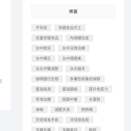
標籤
不孕症
保健食品代工
兒童保健食品
內視鏡拉皮
台中假牙
台中牙周治療
台中矯正
台中隱適美
台北中醫減肥
台北植牙
咖啡酸衍生物
多囊性卵巢症候群
相
愛滋檢測
愛滋篩檢
提升免疫力
早洩治療
桃園中醫
水雷射
淋病
減肥天母
熱熱喝
牙冠增長手術
牙冠增長術
牙齦外露
牙齦美白
皰疹