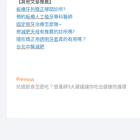
【其他文章推薦】
板橋牙列矯正
哪間診所?
預約
板橋人工植牙
專科醫師
固定假牙
治療怎麼做~
想
減肥天母
有推薦的診所嗎?
隱形矯正用
透明牙套
真的有用嗎？
台北中醫減肥
文
Previous
Previous
post:
抗癌飲食怎麼吃？營養師5大建議讓你吃出健康防護罩
章
導
覽