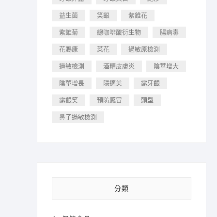
益生菌
笑齦
紫錐花
紫錐菊
總咖啡酸衍生物
腸病毒
花賜康
菜花
過敏原檢測
過敏檢測
酒糟皮膚炎
陰莖增大
陰莖增長
隱適美
露牙齦
露齦笑
預防感冒
頭型
鼻子過敏檢測
分類