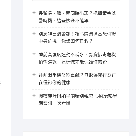
長輩喘、腫、累同時出現？把握黃金就
醫時機，這些檢查不能等
別忽視高溫警訊！核心體溫過高恐引爆
中暑危機，你該如何自救？
睡前高強度運動不補水，腎臟排毒危機
悄悄逼近！這樣做才能保護你的腎
睡前滑手機又吃重鹹？無形傷腎行為正
在侵蝕你的健康
的
爬樓梯喘與躺平悶喘別輕忽 心臟衰竭早
期警訊一次看懂