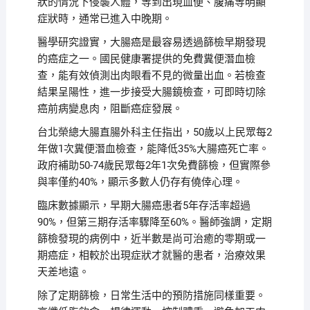
狀的情況下侵襲人體，等到出現血便、腹痛等明顯
症狀時，通常已進入中晚期。
醫學研究證實，大腸癌是最容易透過篩檢早期發現
的癌症之一。國民健康署提供的免費糞便潛血檢
查，能有效偵測出肉眼看不見的微量出血。若檢查
結果呈陽性，進一步接受大腸鏡檢查，可即時切除
癌前病變息肉，阻斷癌症發展。
台北榮總大腸直腸外科主任指出，50歲以上民眾每2
年做1次糞便潛血檢查，能降低35%大腸癌死亡率。
政府補助50-74歲民眾每2年1次免費篩檢，但實際參
與率僅約40%，顯示多數人仍存有僥倖心理。
臨床數據顯示，早期大腸癌患者5年存活率超過
90%，但第三期存活率驟降至60%。醫師強調，定期
篩檢發現的病例中，近半數是尚可治癒的零期或一
期癌症，相較於出現症狀才就醫的患者，治療效果
天差地遠。
除了定期篩檢，日常生活中的預防措施同樣重要。