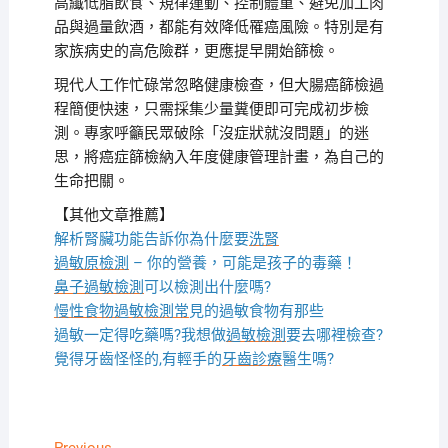
高纖低脂飲食、規律運動、控制體重、避免加工肉
品與過量飲酒，都能有效降低罹癌風險。特別是有
家族病史的高危險群，更應提早開始篩檢。
現代人工作忙碌常忽略健康檢查，但大腸癌篩檢過
程簡便快速，只需採集少量糞便即可完成初步檢
測。專家呼籲民眾破除「沒症狀就沒問題」的迷
思，將癌症篩檢納入年度健康管理計畫，為自己的
生命把關。
【其他文章推薦】
解析腎臟功能告訴你為什麼要
洗腎
過敏原檢測
– 你的營養，可能是孩子的毒藥！
鼻子過敏檢測
可以檢測出什麼嗎?
慢性食物過敏檢測
常
見的過敏食物有那些
過敏一定得吃藥嗎?我想做
過敏檢測
要去哪裡檢查?
覺得牙齒怪怪的,有輕手的
牙齒診療
醫生嗎?
Previous