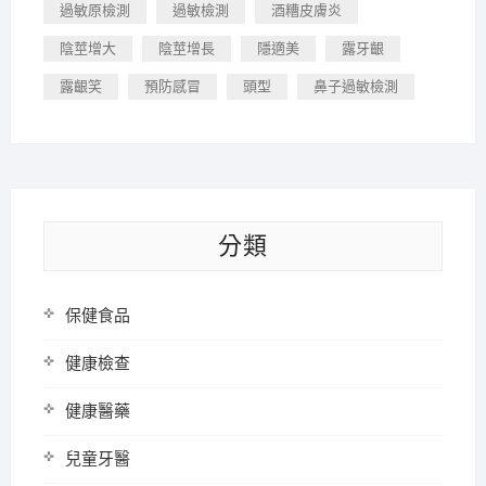
過敏原檢測
過敏檢測
酒糟皮膚炎
陰莖增大
陰莖增長
隱適美
露牙齦
露齦笑
預防感冒
頭型
鼻子過敏檢測
分類
保健食品
健康檢查
健康醫藥
兒童牙醫