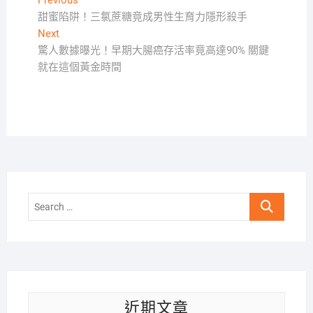
文
Previous
post:
甜蜜陷阱！三氯蔗糖竟成男性生育力隱形殺手
章
Next
Next
導
post:
驚人數據曝光！早期大腸癌存活率竟高達90% 關鍵
覽
就在這個黃金時間
Search
…
近期文章