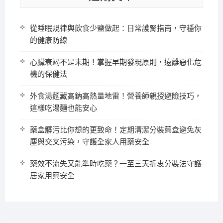
從睡眠規律與飲食少鹽做起：日常護腎指南，守穩你
的健康防線
心臟衰竭不是末期！掌握早期發現原則，遠離惡化危
機的保健法
外食湯麵藏高鈉高熱量地雷！營養師親授避險技巧，
這樣吃湯麵也能安心
藥盒髒污比你想的更致命！定期清潔分裝藥盒避免灰
塵與交叉污染，守護全家人用藥安全
藥效不流失又能準時吃藥？一至三天折衷分裝法守護
居家用藥安全