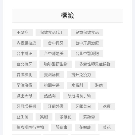
標籤
不孕症
保健食品代工
兒童保健食品
內視鏡拉皮
台中假牙
台中牙周治療
台中矯正
台中隱適美
台北中醫減肥
台北植牙
咖啡酸衍生物
多囊性卵巢症候群
愛滋檢測
愛滋篩檢
提升免疫力
早洩治療
桃園中醫
水雷射
淋病
減肥天母
熱熱喝
牙冠增長手術
牙冠增長術
牙齦外露
牙齦美白
皰疹
益生菌
笑齦
紫錐花
紫錐菊
總咖啡酸衍生物
腸病毒
花賜康
菜花