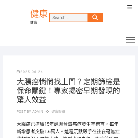
Skip
Top
to
健康
Men
Search
content
健康
…
2025-06-24
大腸癌悄悄找上門？定期篩檢是
保命關鍵！專家揭密早期發現的
驚人效益
POST BY
ADMIN
健康醫藥
大腸癌已連續15年蟬聯台灣癌症發生率榜首，每年
新增患者突破1.6萬人。這種沉默殺手往往在毫無症