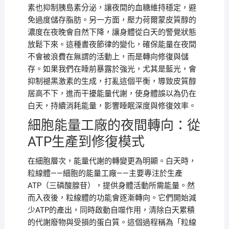
素也抑制胰島素分泌，讓夜間的血糖維持穩定，避
免過度儲存脂肪。另一方面，壓力荷爾蒙皮質醇的
濃度在夜晚會自然下降，讓身體從白天的警覺狀態
放鬆下來。這種晝夜節律的變化，確保能量在夜間
不會被浪費在無謂的活動上，而是轉向修復與儲
存。如果我們在睡前暴露於強光，尤其是藍光，會
抑制褪黑激素的生成，打亂這個平衡，導致皮質醇
居高不下，進而干擾能量代謝，使身體誤以為仍在
白天，持續消耗能量，影響睡眠深度與修復效率。
細胞能量工廠的夜間轉向：從
ATP生產到修復模式
在細胞層次，能量代謝的轉變更為明顯。白天時，
粒線體——細胞的能量工廠——主要專注於生產
ATP（三磷酸腺苷），提供身體活動所需能量。然
而入夜後，粒線體的功能會逐漸轉向。它們開始減
少ATP的產出，同時啟動自噬作用，清除白天累積
的代謝廢物與受損的蛋白質。這個過程稱為「粒線