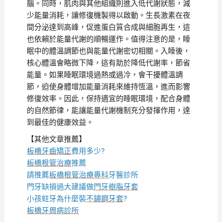
腦。同時，肌肉與其他組織則進入低代謝狀態，減
少能量消耗，讓修復機製得以啟動。生長激素在夜
間分泌達到高峰，促進蛋白質合成與細胞再生，這
也依賴於能量代謝的順暢運作。值得注意的是，睡
眠中的體溫調節也與能量代謝密切相關。入睡後，
核心體溫會略微下降，這有助於降低代謝率，節省
能量。如果睡眠環境過熱或過冷，會干擾體溫調
節，迫使身體增加能量消耗來維持恆溫，進而影響
修復效率。因此，保持適宜的睡眠環境，配合身體
的自然節律，能讓能量代謝機制充分發揮作用，達
到最佳的健康效益。
【其他文章推薦】
板橋牙齒矯正
費用多少?
板橋根管治療
推薦
請推薦
板橋根管治療專科
牙醫診所
門牙缺損過大建議做
門牙樹脂牙套
小孩蛀牙為什麼裝
不鏽鋼牙套
?
板橋牙周病診所