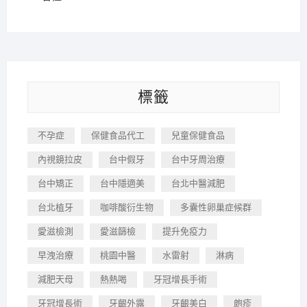
標籤
不孕症
保健食品代工
兒童保健食品
內視鏡拉皮
台中假牙
台中牙周治療
台中矯正
台中隱適美
台北中醫減肥
台北植牙
咖啡酸衍生物
多囊性卵巢症候群
愛滋檢測
愛滋篩檢
提升免疫力
早洩治療
桃園中醫
水雷射
淋病
減肥天母
熱熱喝
牙冠增長手術
牙冠增長術
牙齦外露
牙齦美白
皰疹