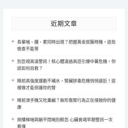
近期文章
長輩喘、腫、累同時出現？把握黃金就醫時機，這些
檢查不能等
別忽視高溫警訊！核心體溫過高恐引爆中暑危機，你
該如何自救？
睡前高強度運動不補水，腎臟排毒危機悄悄逼近！這
樣做才能保護你的腎
睡前滑手機又吃重鹹？無形傷腎行為正在侵蝕你的健
康
爬樓梯喘與躺平悶喘別輕忽 心臟衰竭早期警訊一次
看懂