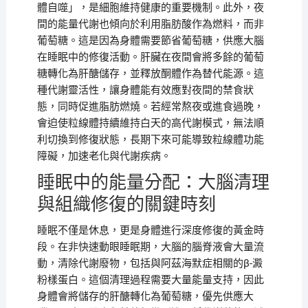
體自噬」，是細胞維持健康的重要機制。此外，夜
間的能量代謝也傾向於利用脂肪酸作為燃料，而非
葡萄糖。這是因為身體需要節省葡萄糖，供應大腦
在睡眠中的修復活動。肝臟在夜間會將多餘的葡萄
糖轉化為肝醣儲存，並釋放酮體作為替代能源。這
種代謝靈活性，讓身體能有效應對夜間的禁食狀
態，同時促進脂肪燃燒。若經常熬夜或進食過晚，
會迫使粒線體持續維持白天的高代謝模式，無法順
利切換到修復狀態，長期下來可能導致粒線體功能
障礙，加速老化與代謝疾病。
睡眠中的能量分配：大腦清理
與組織修復的關鍵時刻
睡眠不僅是休息，更是身體進行深度修復的黃金時
段。在非快速動眼睡眠期，大腦的腦脊液會大量流
動，清除代謝廢物，包括與阿茲海默症相關的β-澱
粉樣蛋白。這個清理過程需要大量能量支持，因此
身體會將儲存的肝醣轉化為葡萄糖，優先供應大