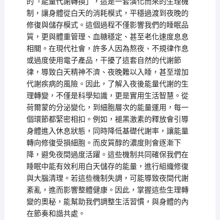
的「能量代謝轉換」，這是一套演化而來的生理機
制，讓身體從白天的消耗模式，平穩過渡到夜晚的
修復與儲存模式。這個過程不僅影響我們的睡眠品
質，更與體重管理、血糖穩定、甚至老化速度息息
相關。在現代社會，許多人因為熬夜、不規律作息
或過度使用電子產品，干擾了這套自然的代謝節
律，導致白天精神不濟、夜晚難以入睡，甚至增加
代謝疾病的風險。因此，了解入夜後能量代謝的生
理轉變，不僅是科學知識，更是實用生活智慧。從
荷爾蒙的分泌變化，到細胞層次的能量運用，每一
個環節都緊密相扣。例如，褪黑激素的釋放會引導
身體進入休息狀態，同時降低基礎代謝率，讓能量
轉向修復受損細胞。而皮質醇的濃度則會逐漸下
降，避免夜間過度活躍。這些機制共同確保我們在
睡眠中能有效利用白天儲存的能量，進行組織修復
與大腦清理。若這些機制失調，可能導致夜間代謝
紊亂，進而影響整體健康。因此，掌握這些生理轉
變的奧秘，能幫助我們調整生活習慣，與身體的內
在節奏和諧共處。