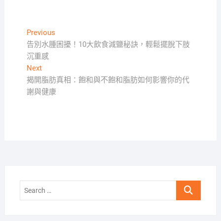
文
Previous
Previous
post:
告別水腫困擾！10大飲食減鹽秘訣，輕鬆擺脫下肢
章
沉重感
導
Next
Next
覽
post:
揭開脂肪真相：飽和與不飽和脂肪如何影響你的代
謝與健康
Search
…