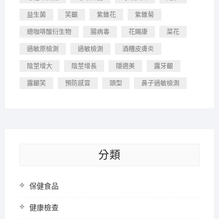
益生菌
笑齦
紫錐花
紫錐菊
總咖啡酸衍生物
腸病毒
花賜康
菜花
過敏原檢測
過敏檢測
酒糟皮膚炎
陰莖增大
陰莖增長
隱適美
露牙齦
露齦笑
預防感冒
頭型
鼻子過敏檢測
分類
保健食品
健康檢查