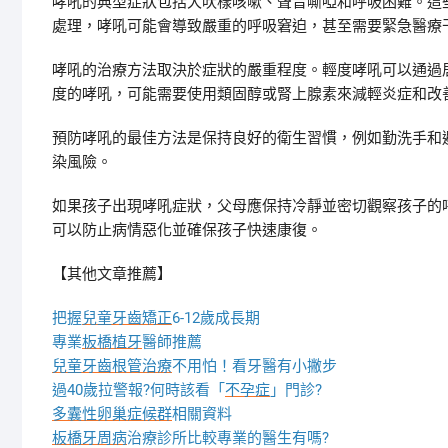
哮吼的典型症狀包括犬吠樣咳嗽、聲音嘶啞和呼吸困難。這
處理，哮吼可能會導致嚴重的呼吸窘迫，甚至需要緊急醫療
哮吼的治療方法取決於症狀的嚴重程度。輕度哮吼可以通過
度的哮吼，可能需要使用類固醇或腎上腺素來減輕炎症和改
預防哮吼的最佳方法是保持良好的衛生習慣，例如勤洗手和
染風險。
如果孩子出現哮吼症狀，父母應保持冷靜並密切觀察孩子的
可以防止病情惡化並確保孩子快速康復。
【其他文章推薦】
把握
兒童牙齒矯正
6-12歲成長期
專業
板橋植牙
醫師推薦
兒童牙齒根管治療
不用怕！看牙醫有小撇步
過40歲拉警報?何時該看「
不孕症
」門診?
多囊性卵巢症候群
相關資料
板橋牙周病
治療診所比較專業的醫生有嗎?