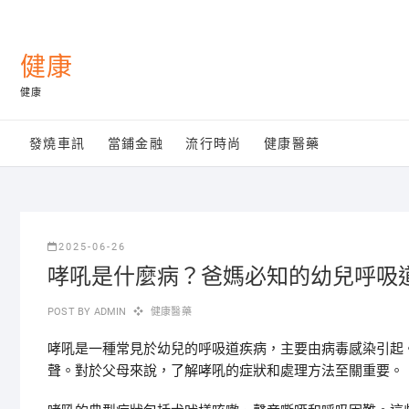
Skip
to
content
健康
健康
發燒車訊
當鋪金融
流行時尚
健康醫藥
2025-06-26
哮吼是什麼病？爸媽必知的幼兒呼吸
POST BY
ADMIN
健康醫藥
哮吼是一種常見於幼兒的呼吸道疾病，主要由病毒感染引起
聲。對於父母來說，了解哮吼的症狀和處理方法至關重要。