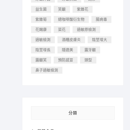
益生菌
笑齦
紫錐花
紫錐菊
總咖啡酸衍生物
腸病毒
花賜康
菜花
過敏原檢測
過敏檢測
酒糟皮膚炎
陰莖增大
陰莖增長
隱適美
露牙齦
露齦笑
預防感冒
頭型
鼻子過敏檢測
分類