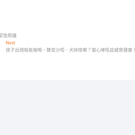
緊急照護
Next
Next
post:
孩子出現吸氣喘鳴、聲音沙啞、犬吠咳嗽？當心哮吼症威脅健康