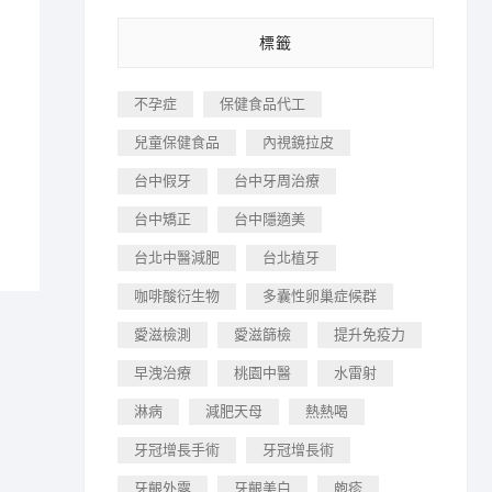
標籤
不孕症
保健食品代工
兒童保健食品
內視鏡拉皮
！
台中假牙
台中牙周治療
台中矯正
台中隱適美
台北中醫減肥
台北植牙
咖啡酸衍生物
多囊性卵巢症候群
愛滋檢測
愛滋篩檢
提升免疫力
早洩治療
桃園中醫
水雷射
淋病
減肥天母
熱熱喝
牙冠增長手術
牙冠增長術
牙齦外露
牙齦美白
皰疹