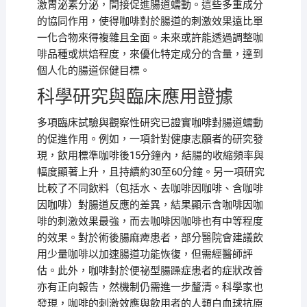
激胃泌素分泌，間接促進腸道蠕動。這些多重成分
的協同作用，使得咖啡對於腸道的刺激效果遠比單
一化合物來得複雜且全面。未來或許能透過調整咖
啡品種或烘焙程度，來優化特定成分的含量，達到
個人化的腸道保健目標。
科學研究與臨床應用證據
多項臨床試驗與觀察性研究已證實咖啡對腸道蠕動
的促進作用。例如，一項針對健康志願者的研究發
現，飲用標準咖啡後15分鐘內，結腸的收縮頻率與
幅度顯著上升，且持續約30至60分鐘。另一項研究
比較了不同飲料（包括水、去咖啡因咖啡、含咖啡
因咖啡）對腸道反應的差異，結果顯示含咖啡因咖
啡的刺激效果最強，而去咖啡因咖啡也有中等程度
的效果。對於術後腸麻痺患者，部分醫院會建議飲
用少量咖啡以加速腸道功能恢復，但需經醫師評
估。此外，咖啡對於便祕型腸躁症患者的症狀改善
亦有正向報告，然機制仍需進一步釐清。科學家也
發現，咖啡的刺激效應與飲用者的人類白血球抗原