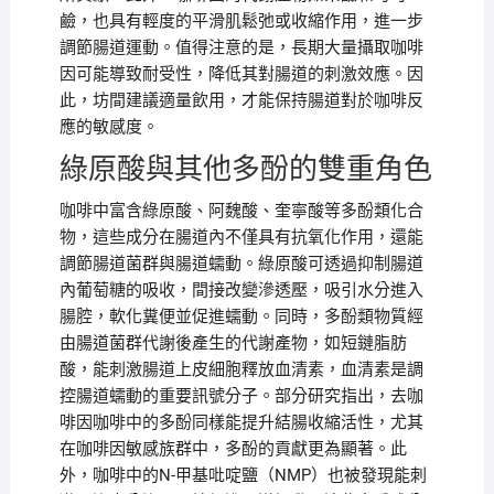
鹼，也具有輕度的平滑肌鬆弛或收縮作用，進一步
調節腸道運動。值得注意的是，長期大量攝取咖啡
因可能導致耐受性，降低其對腸道的刺激效應。因
此，坊間建議適量飲用，才能保持腸道對於咖啡反
應的敏感度。
綠原酸與其他多酚的雙重角色
咖啡中富含綠原酸、阿魏酸、奎寧酸等多酚類化合
物，這些成分在腸道內不僅具有抗氧化作用，還能
調節腸道菌群與腸道蠕動。綠原酸可透過抑制腸道
內葡萄糖的吸收，間接改變滲透壓，吸引水分進入
腸腔，軟化糞便並促進蠕動。同時，多酚類物質經
由腸道菌群代謝後產生的代謝產物，如短鏈脂肪
酸，能刺激腸道上皮細胞釋放血清素，血清素是調
控腸道蠕動的重要訊號分子。部分研究指出，去咖
啡因咖啡中的多酚同樣能提升結腸收縮活性，尤其
在咖啡因敏感族群中，多酚的貢獻更為顯著。此
外，咖啡中的N-甲基吡啶鹽（NMP）也被發現能刺