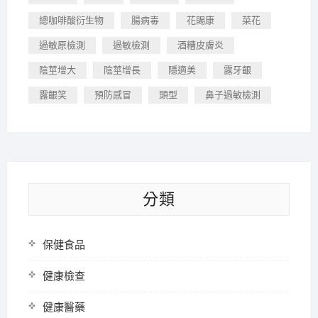
總咖啡酸衍生物
腸病毒
花賜康
菜花
過敏原檢測
過敏檢測
酒糟皮膚炎
陰莖增大
陰莖增長
隱適美
露牙齦
露齦笑
預防感冒
頭型
鼻子過敏檢測
分類
保健食品
健康檢查
健康醫藥