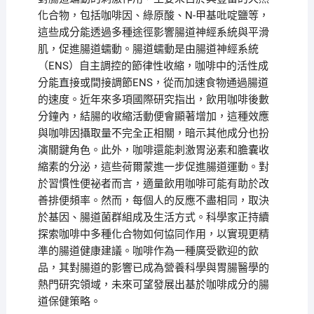
化合物，包括咖啡因、綠原酸、N-甲基吡啶鹽等，
這些成分能透過多種途徑影響腸道神經系統與平滑
肌，促進腸道蠕動。腸道蠕動是由腸道神經系統
（ENS）自主調控的節律性收縮，咖啡中的活性成
分能直接或間接調節ENS，從而加速食物通過腸道
的速度。近年來多項國際研究指出，飲用咖啡後數
分鐘內，結腸的收縮活動便會顯著增加，這種效應
與咖啡因攝取量不完全正相關，暗示其他成分也扮
演關鍵角色。此外，咖啡還能刺激胃泌素和膽囊收
縮素的分泌，這些荷爾蒙進一步促進腸道運動。對
於習慣性便祕者而言，適量飲用咖啡可能有助於改
善排便頻率。然而，每個人的反應不盡相同，取決
於基因、腸道菌群組成及生活方式。科學家正持續
探索咖啡中多種化合物如何協同作用，以實現更精
準的腸道健康建議。咖啡作為一種廣受歡迎的飲
品，其對腸道的影響已成為營養科學與胃腸醫學的
熱門研究領域，未來可望發展出基於咖啡成分的腸
道保健策略。