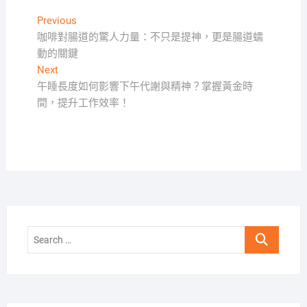
文
Previous
Previous
post:
咖啡對腸道的驚人力量：不只是提神，更是腸道蠕
章
動的關鍵
導
Next
Next
覽
post:
午睡長度如何影響下午代謝與精神？掌握黃金時
間，提升工作效率！
Search
…