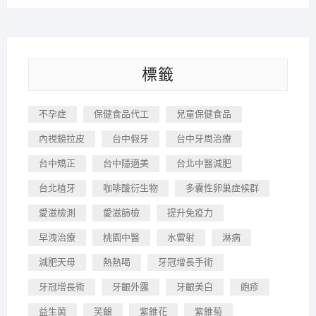
標籤
不孕症
保健食品代工
兒童保健食品
內視鏡拉皮
台中假牙
台中牙周治療
台中矯正
台中隱適美
台北中醫減肥
台北植牙
咖啡酸衍生物
多囊性卵巢症候群
愛滋檢測
愛滋篩檢
提升免疫力
早洩治療
桃園中醫
水雷射
淋病
減肥天母
熱熱喝
牙冠增長手術
牙冠增長術
牙齦外露
牙齦美白
皰疹
益生菌
笑齦
紫錐花
紫錐菊