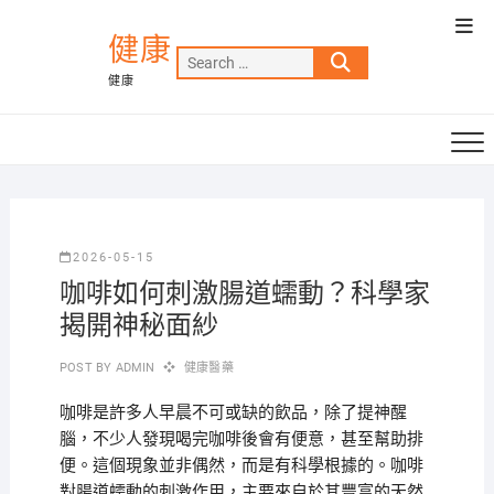
Skip
Top
to
健康
Men
Search
content
健康
…
2026-05-15
咖啡如何刺激腸道蠕動？科學家
揭開神秘面紗
POST BY
ADMIN
健康醫藥
咖啡是許多人早晨不可或缺的飲品，除了提神醒
腦，不少人發現喝完咖啡後會有便意，甚至幫助排
便。這個現象並非偶然，而是有科學根據的。咖啡
對腸道蠕動的刺激作用，主要來自於其豐富的天然