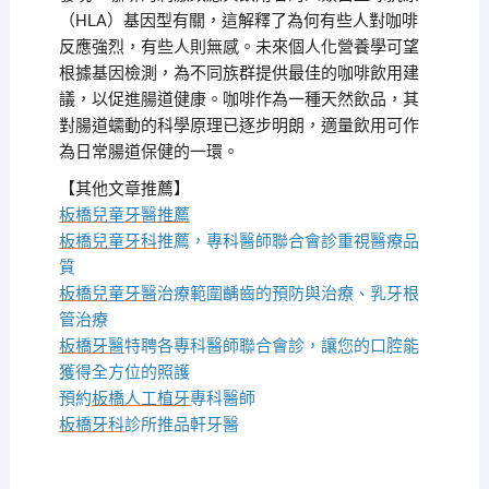
（HLA）基因型有關，這解釋了為何有些人對咖啡
反應強烈，有些人則無感。未來個人化營養學可望
根據基因檢測，為不同族群提供最佳的咖啡飲用建
議，以促進腸道健康。咖啡作為一種天然飲品，其
對腸道蠕動的科學原理已逐步明朗，適量飲用可作
為日常腸道保健的一環。
【其他文章推薦】
板橋兒童牙醫推薦
板橋兒童牙科
推薦，專科醫師聯合會診重視醫療品
質
板橋兒童牙醫
治療範圍齲齒的預防與治療、乳牙根
管治療
板橋牙醫
特聘各專科醫師聯合會診，讓您的口腔能
獲得全方位的照護
預約
板橋人工植牙
專科醫師
板橋牙科
診所推品軒牙醫