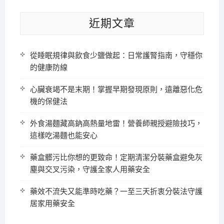
近期文章
從睡眠規律與飲食少鹽做起：日常護腎指南，守穩你
的健康防線
心臟衰竭不是末期！掌握早期發現原則，遠離惡化危
機的保健法
外食湯麵藏高鈉高熱量地雷！營養師親授避險技巧，
這樣吃湯麵也能安心
藥盒髒污比你想的更致命！定期清潔分裝藥盒避免灰
塵與交叉污染，守護全家人用藥安全
藥效不流失又能準時吃藥？一至三天折衷分裝法守護
居家用藥安全