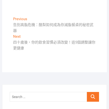
文
Previous
Previous
post:
告別高脂危機：酪梨如何成為你減脂餐桌的秘密武
章
器
導
Next
Next
覽
post:
四十歲後，你的飲食習慣必須改變！這5個調整讓你
更健康
Search
…