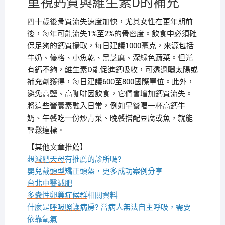
重視鈣質與維生素D的補充
四十歲後骨質流失速度加快，尤其女性在更年期前
後，每年可能流失1%至2%的骨密度。飲食中必須確
保足夠的鈣質攝取，每日建議1000毫克，來源包括
牛奶、優格、小魚乾、黑芝麻、深綠色蔬菜。但光
有鈣不夠，維生素D能促進鈣吸收，可透過曬太陽或
補充劑獲得，每日建議600至800國際單位。此外，
避免高鹽、高咖啡因飲食，它們會增加鈣質流失。
將這些營養素融入日常，例如早餐喝一杯高鈣牛
奶、午餐吃一份炒青菜、晚餐搭配豆腐或魚，就能
輕鬆達標。
【其他文章推薦】
想
減肥天母
有推薦的診所嗎?
嬰兒戴
頭型
矯正頭盔，更多成功案例分享
台北中醫減肥
多囊性卵巢症候群
相關資料
什麼是
呼吸照護
病房? 當病人無法自主呼吸，需要
依靠氧氣