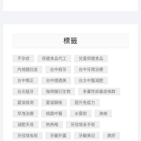
標籤
不孕症
保健食品代工
兒童保健食品
內視鏡拉皮
台中假牙
台中牙周治療
台中矯正
台中隱適美
台北中醫減肥
台北植牙
咖啡酸衍生物
多囊性卵巢症候群
愛滋檢測
愛滋篩檢
提升免疫力
早洩治療
桃園中醫
水雷射
淋病
減肥天母
熱熱喝
牙冠增長手術
牙冠增長術
牙齦外露
牙齦美白
皰疹