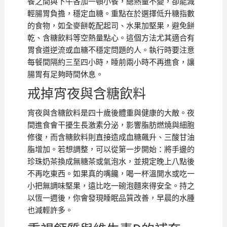
餐之間與下午各加一頓小餐，總熱量不變，卻能減
輕腸胃負擔，穩定血糖。重點在於選擇低升糖指數
的食物，如全麥餅乾配起司、水果加堅果，避免餅
乾、含糖飲料等空熱量點心。這個方法尤其適合有
胃食道逆流或血糖不穩定問題的人。執行時要注意
每餐間隔約三至四小時，睡前兩小時不再進食，讓
腸胃有足夠時間休息。
戒掉宵夜與含糖飲料
宵夜與含糖飲料是四十歲後體重與健康的大敵。夜
間進食會干擾生長激素分泌，影響脂肪燃燒與細胞
修復，而含糖飲料則直接造成血糖飆升、三酸甘油
脂增加。若想調整，可以從第一步開始：將手邊的
珍珠奶茶換成無糖茶或氣泡水，並規定晚上八點後
不再吃東西。如果真的嘴饞，喝一杯溫開水或吃一
小把無調味堅果，遠比吃一碗泡麵來得安全。持之
以恆一週後，你會發現睡眠品質改善，早晨的水腫
也減輕許多。