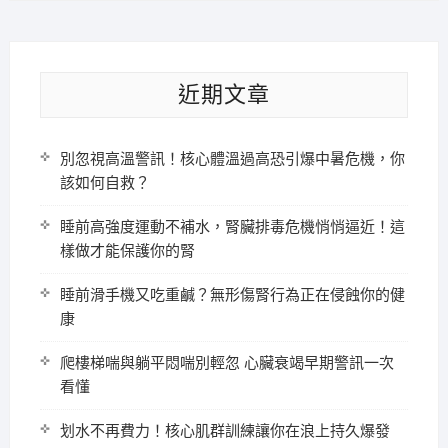
近期文章
別忽視高溫警訊！核心體溫過高恐引爆中暑危機，你
該如何自救？
睡前高強度運動不補水，腎臟排毒危機悄悄逼近！這
樣做才能保護你的腎
睡前滑手機又吃重鹹？無形傷腎行為正在侵蝕你的健
康
爬樓梯喘與躺平悶喘別輕忽 心臟衰竭早期警訊一次
看懂
划水不再費力！核心肌群訓練讓你在浪上持久爆發