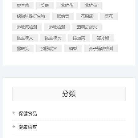
益生菌
笑齦
紫錐花
紫錐菊
總咖啡酸衍生物
腸病毒
花賜康
菜花
過敏原檢測
過敏檢測
酒糟皮膚炎
陰莖增大
陰莖增長
隱適美
露牙齦
露齦笑
預防感冒
頭型
鼻子過敏檢測
分類
保健食品
健康檢查