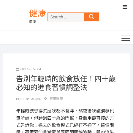
Skip
Top
to
健康
Men
Search
content
健康
…
2026-05-24
告別年輕時的飲食放任！四十歲
必知的進食習慣調整法
POST BY
ADMIN
健康醫藥
年輕時總覺得怎麼吃都不會胖，熬夜後吃碗泡麵也
無所謂，但跨過四十歲的門檻，身體用最直接的方
式告訴你：過去的飲食模式已經行不通了。這個階
段，荷爾蒙如雌激素與睪固酮開始波動，肌肉流失