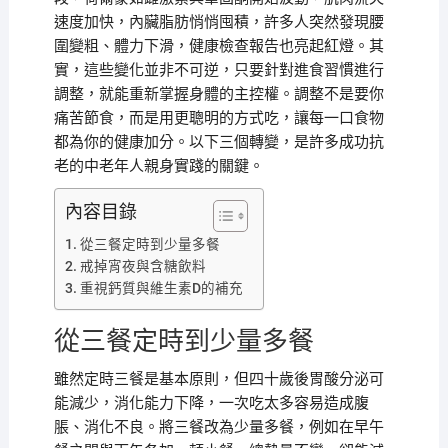
速度加快，內臟脂肪悄悄囤積，許多人突然發現腰
圍變粗、體力下滑，健康檢查報告也亮起紅燈。其
實，這些變化並非不可逆，只要針對進食習慣進行
調整，就能重新掌握身體的主控權。調整不是要你
痛苦節食，而是用更聰明的方式吃，讓每一口食物
都為你的健康加分。以下三個轉變，是許多成功抗
老的中老年人親身實踐的關鍵。
內容目錄
從三餐定時到少量多餐
戒掉宵夜與含糖飲料
重視鈣質與維生素D的補充
從三餐定時到少量多餐
雖然定時三餐是基本原則，但四十歲後胃酸分泌可
能減少，消化能力下降，一次吃太多容易造成腹
脹、消化不良。將三餐改為少量多餐，例如在早午