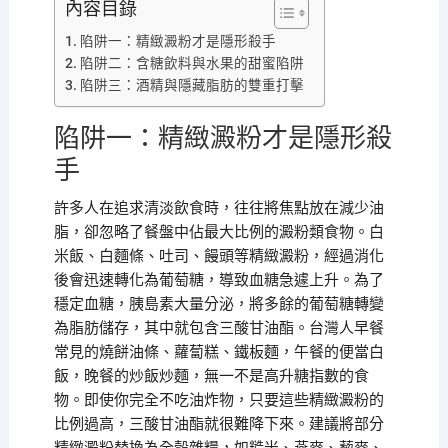
內容目錄
陷阱一：精緻澱粉才是隱形殺手
陷阱二：含糖飲料與水果的甜蜜陷阱
陷阱三：酒精與隱藏脂肪的雙重打擊
陷阱一：精緻澱粉才是隱形殺
手
許多人在追求清淡飲食時，往往將焦點放在減少油
脂，卻忽略了餐盤中佔最大比例的澱粉類食物。白
米飯、白麵條、吐司、饅頭等精緻澱粉，經過消化
後會迅速轉化為葡萄糖，導致血糖急遽上升。為了
穩定血糖，胰島素大量分泌，將多餘的葡萄糖轉變
為脂肪儲存，其中就包含三酸甘油酯。台灣人早餐
常見的燒餅油條、蘿蔔糕、鐵板麵，午餐的便當白
飯，晚餐的炒飯炒麵，無一不是高升糖指數的食
物。即使你完全不吃油炸物，只要這些精緻澱粉的
比例過高，三酸甘油酯就很難降下來。建議將部分