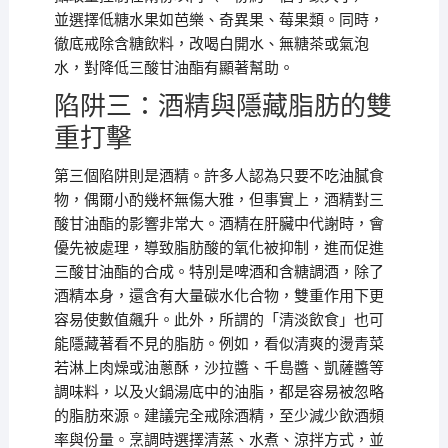
並選擇低糖水果如芭樂、奇異果、莓果類。同時，
徹底戒除含糖飲料，改喝白開水、無糖茶或氣泡
水，對降低三酸甘油酯有顯著幫助。
陷阱三：酒精與隱藏脂肪的雙
重打擊
第三個陷阱則是酒精。許多人認為只要不吃油膩食
物，偶爾小酌幾杯無傷大雅，但事實上，酒精對三
酸甘油酯的影響非常大。酒精在肝臟中代謝時，會
優先被處理，導致脂肪酸的氧化被抑制，進而促進
三酸甘油酯的合成。特別是啤酒和含糖調酒，除了
酒精本身，還含有大量碳水化合物，雙重作用下更
容易使數值飆升。此外，所謂的「清淡飲食」也可
能隱藏著看不見的脂肪。例如，看似清爽的燙青菜
若淋上肉燥或油蔥酥，沙拉醬、千島醬、凱薩醬等
調味料，以及火鍋湯底中的油脂，都是容易被忽略
的脂肪來源。建議完全戒除酒精，至少減少飲酒頻
率與份量。烹調時選擇清蒸、水煮、涼拌方式，並