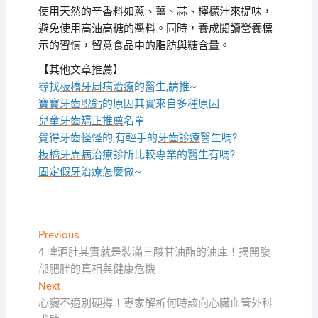
使用天然的辛香料如蔥、薑、蒜、檸檬汁來提味，
避免使用高油高糖的醬料。同時，養成閱讀營養標
示的習慣，留意食品中的脂肪與糖含量。
【其他文章推薦】
尋找
板橋牙周病治療
的醫生,請推~
寶寶牙齒脫鈣
的原因其實來自多種原因
兒童牙齒矯正推薦
名單
覺得牙齒怪怪的,有輕手的
牙齒診療
醫生嗎?
板橋牙周病
治療診所比較專業的醫生有嗎?
固定假牙
治療怎麼做~
文
Previous
Previous
post:
4 啤酒肚其實就是裝滿三酸甘油酯的油庫！揭開腹
章
部肥胖的真相與健康危機
導
Next
Next
覽
post:
心臟不適別硬撐！專家解析何時該向心臟血管外科