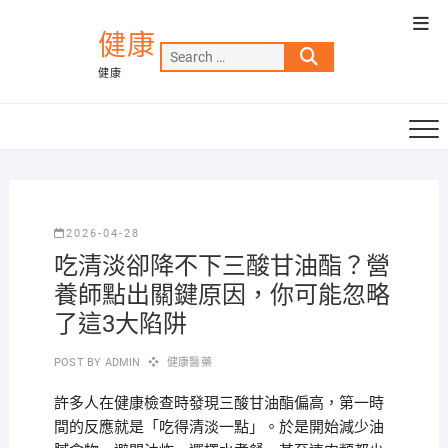
Skip
Top
to
健康
Men
Search
content
健康
…
2026-04-28
吃清淡卻降不下三酸甘油酯？營
養師點出關鍵原因，你可能忽略
了這3大陷阱
POST BY
ADMIN
健康醫藥
許多人在健康檢查時發現三酸甘油酯偏高，第一時
間的反應就是「吃得清淡一點」。於是開始減少油