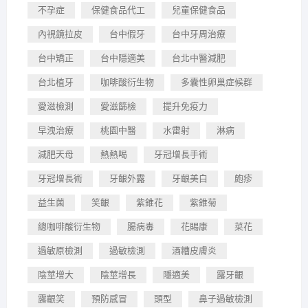
不孕症
保健食品代工
兒童保健食品
內視鏡拉皮
台中假牙
台中牙周治療
台中矯正
台中隱適美
台北中醫減肥
台北植牙
咖啡酸衍生物
多囊性卵巢症候群
愛滋檢測
愛滋篩檢
提升免疫力
早洩治療
桃園中醫
水雷射
淋病
減肥天母
熱熱喝
牙冠增長手術
牙冠增長術
牙齦外露
牙齦美白
皰疹
益生菌
笑齦
紫錐花
紫錐菊
總咖啡酸衍生物
腸病毒
花賜康
菜花
過敏原檢測
過敏檢測
酒糟皮膚炎
陰莖增大
陰莖增長
隱適美
露牙齦
露齦笑
預防感冒
頭型
鼻子過敏檢測