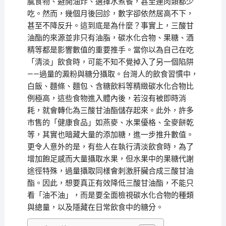
膩食物、避開油炸、選擇水煮餐，甚至連肉類都少
吃。然而，幾個月後回診，數字卻依然居高不下，
甚至不降反升。這到底是為什麼？事實上，三酸甘
油酯的來源並非只有油脂，碳水化合物、果糖、酒
精等都是影響數值的重要推手。當你以為自己在吃
「清淡」飲食時，可能不知不覺掉入了另一個陷阱
——過量的澱粉與糖分攝取。台灣人的飲食習慣中，
白飯、麵條、麵包、含糖飲料等精緻碳水化合物比
例極高，這些食物進入體內後，若沒有被即時消
耗，就會轉化為三酸甘油酯儲存起來。此外，許多
市售的「健康食品」如燕麥、水果優格、全麥餅乾
等，其實也暗藏大量的添加糖，進一步推升數值。
更令人意外的是，有些人在執行清淡飲食時，為了
增加飽足感而大量攝取水果，但水果中的果糖代謝
途徑特殊，過量攝取同樣會刺激肝臟合成三酸甘油
酯。因此，想要真正有效降低三酸甘油酯，不能只
看「油不油」，而是要全面檢視碳水化合物的種類
與總量，以及隱藏在日常飲食中的糖分。