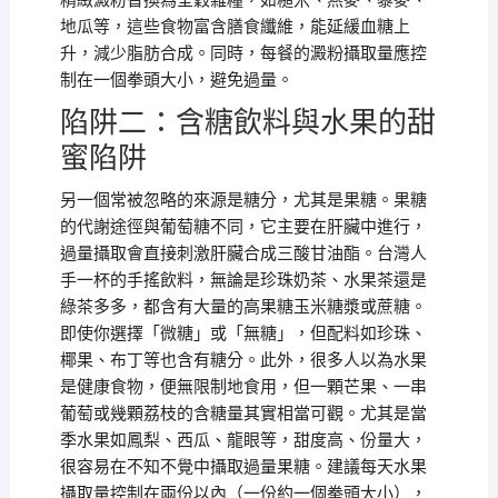
精緻澱粉替換為全穀雜糧，如糙米、燕麥、藜麥、
地瓜等，這些食物富含膳食纖維，能延緩血糖上
升，減少脂肪合成。同時，每餐的澱粉攝取量應控
制在一個拳頭大小，避免過量。
陷阱二：含糖飲料與水果的甜
蜜陷阱
另一個常被忽略的來源是糖分，尤其是果糖。果糖
的代謝途徑與葡萄糖不同，它主要在肝臟中進行，
過量攝取會直接刺激肝臟合成三酸甘油酯。台灣人
手一杯的手搖飲料，無論是珍珠奶茶、水果茶還是
綠茶多多，都含有大量的高果糖玉米糖漿或蔗糖。
即使你選擇「微糖」或「無糖」，但配料如珍珠、
椰果、布丁等也含有糖分。此外，很多人以為水果
是健康食物，便無限制地食用，但一顆芒果、一串
葡萄或幾顆荔枝的含糖量其實相當可觀。尤其是當
季水果如鳳梨、西瓜、龍眼等，甜度高、份量大，
很容易在不知不覺中攝取過量果糖。建議每天水果
攝取量控制在兩份以內（一份約一個拳頭大小），