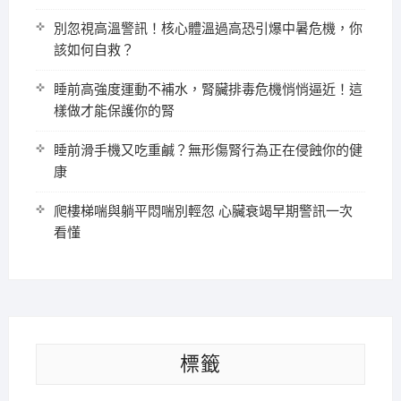
別忽視高溫警訊！核心體溫過高恐引爆中暑危機，你
該如何自救？
睡前高強度運動不補水，腎臟排毒危機悄悄逼近！這
樣做才能保護你的腎
睡前滑手機又吃重鹹？無形傷腎行為正在侵蝕你的健
康
爬樓梯喘與躺平悶喘別輕忽 心臟衰竭早期警訊一次
看懂
標籤