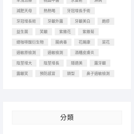
早洩治療
桃園中醫
水雷射
淋病
減肥天母
熱熱喝
牙冠增長手術
牙冠增長術
牙齦外露
牙齦美白
皰疹
益生菌
笑齦
紫錐花
紫錐菊
總咖啡酸衍生物
腸病毒
花賜康
菜花
過敏原檢測
過敏檢測
酒糟皮膚炎
陰莖增大
陰莖增長
隱適美
露牙齦
露齦笑
預防感冒
頭型
鼻子過敏檢測
分類