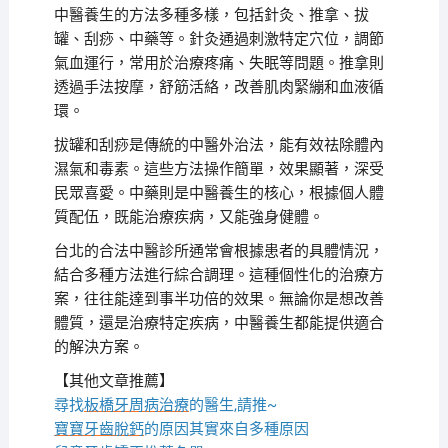
中醫養生的方法多種多樣，包括針灸、推拿、拔
罐、刮痧、中藥等。針灸通過刺激特定穴位，調節
氣血運行，常用於治療疼痛、失眠等問題。推拿則
透過手法按摩，舒筋活絡，改善肌肉緊繃和血液循
環。
拔罐和刮痧是傳統的中醫外治法，能有效祛除體內
濕氣和毒素。這些方法操作簡單，效果顯著，深受
民眾喜愛。中藥則是中醫養生的核心，根據個人體
質配伍，既能治療疾病，又能強身健體。
台北的合法中醫診所通常會根據患者的具體情況，
結合多種方法進行綜合調理。這種個性化的治療方
案，往往能達到事半功倍的效果。無論你是想改善
體質，還是治療特定疾病，中醫養生都能提供適合
的解決方案。
【其他文章推薦】
尋找
板橋牙周病治療
的醫生,請推~
寶寶牙齒脫鈣
的原因其實來自多種原因