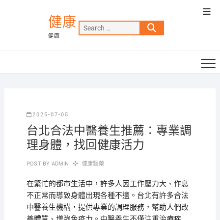
Skip
Top
to
健康
Men
Search
content
健康
…
2025-07-05
台北合法中醫養生推薦：專業調
理身體，找回健康活力
POST BY
ADMIN
健康醫藥
在繁忙的都市生活中，許多人因工作壓力大、作息
不正常而導致身體出現各種不適。台北有許多合法
中醫養生機構，提供專業的調理服務，幫助人們改
善體質、增強免疫力。中醫養生不僅注重治療疾