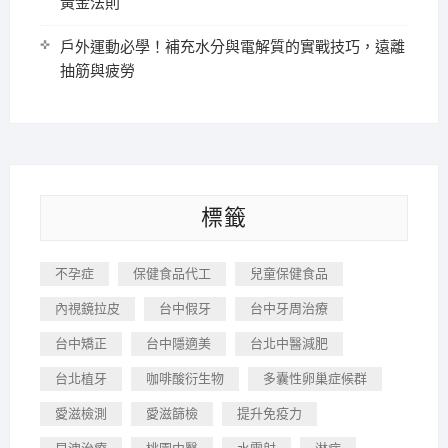
黃金法則
戶外運動必學！補充水分與電解質的實戰技巧，遠離
抽筋與疲勞
標籤
不孕症
保健食品代工
兒童保健食品
內視鏡拉皮
台中假牙
台中牙周治療
台中矯正
台中隱適美
台北中醫減肥
台北植牙
咖啡酸衍生物
多囊性卵巢症候群
愛滋檢測
愛滋篩檢
提升免疫力