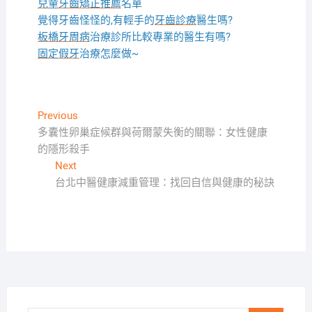
兒童牙齒矯正推薦
名單
覺得牙齒怪怪的,有輕手的
牙齒診療
醫生嗎?
板橋牙周病
治療診所比較專業的醫生有嗎?
固定假牙
治療怎麼做~
文
Previous
Previous
post:
多囊性卵巢症候群與荷爾蒙失衡的關聯：女性健康
章
的隱形殺手
導
Next
Next
覽
post:
台北中醫健康減重管理：找回自信與健康的秘訣