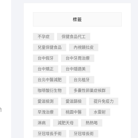
標籤
不孕症
保健食品代工
兒童保健食品
內視鏡拉皮
台中假牙
台中牙周治療
台中矯正
台中隱適美
台北中醫減肥
台北植牙
咖啡酸衍生物
多囊性卵巢症候群
愛滋檢測
愛滋篩檢
提升免疫力
動
早洩治療
桃園中醫
水雷射
淋病
減肥天母
熱熱喝
牙冠增長手術
牙冠增長術