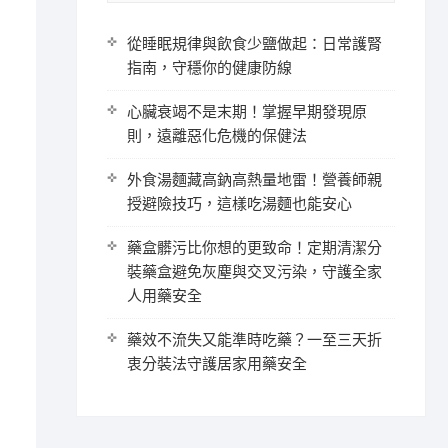
從睡眠規律與飲食少鹽做起：日常護腎
指南，守穩你的健康防線
心臟衰竭不是末期！掌握早期發現原
則，遠離惡化危機的保健法
外食湯麵藏高鈉高熱量地雷！營養師親
授避險技巧，這樣吃湯麵也能安心
藥盒髒污比你想的更致命！定期清潔分
裝藥盒避免灰塵與交叉污染，守護全家
人用藥安全
藥效不流失又能準時吃藥？一至三天折
衷分裝法守護居家用藥安全