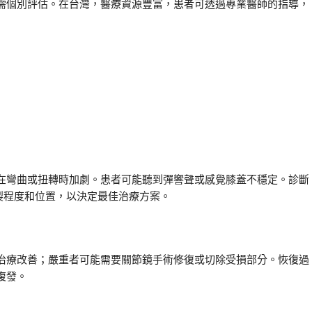
需個別評估。在台灣，醫療資源豐富，患者可透過專業醫師的指導，
在彎曲或扭轉時加劇。患者可能聽到彈響聲或感覺膝蓋不穩定。診斷
裂程度和位置，以決定最佳治療方案。
治療改善；嚴重者可能需要關節鏡手術修復或切除受損部分。恢復過
復發。