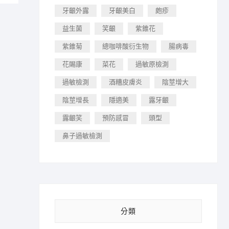
牙齦外露
牙齦美白
皰疹
益生菌
笑齦
紫錐花
紫錐菊
總咖啡酸衍生物
腸病毒
花賜康
菜花
過敏原檢測
過敏檢測
酒糟皮膚炎
陰莖增大
陰莖增長
隱適美
露牙齦
露齦笑
預防感冒
頭型
鼻子過敏檢測
分類