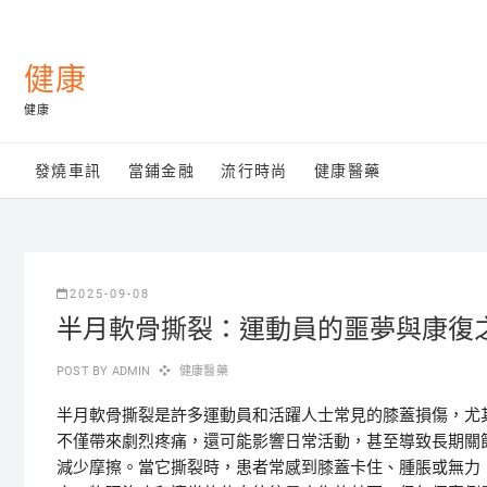
Skip
to
content
健康
健康
發燒車訊
當鋪金融
流行時尚
健康醫藥
2025-09-08
半月軟骨撕裂：運動員的噩夢與康復
POST BY
ADMIN
健康醫藥
半月軟骨撕裂是許多運動員和活躍人士常見的膝蓋損傷，尤
不僅帶來劇烈疼痛，還可能影響日常活動，甚至導致長期關
減少摩擦。當它撕裂時，患者常感到膝蓋卡住、腫脹或無力