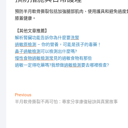
預防半月軟骨撕裂包括加強腿部肌肉、使用護具和避免過度
膝蓋健康。
【其他文章推薦】
解析腎臟功能告訴你為什麼要
洗腎
過敏原檢測
– 你的營養，可能是孩子的毒藥！
鼻子過敏檢測
可以檢測出什麼嗎?
慢性食物過敏檢測
常
見的過敏食物有那些
過敏一定得吃藥嗎?我想做
過敏檢測
要去哪裡檢查?
文
Previous
Previous
post:
半月軟骨撕裂不再可怕：專家分享康復秘訣與真實故事
章
導
覽