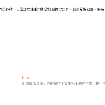
負重運動。日常護理注重均衡飲食和適當熱身，減少受傷風險，保持
Next
Next
post:
別讓關節炎偷走你的快樂！實用指南助你重獲自由行