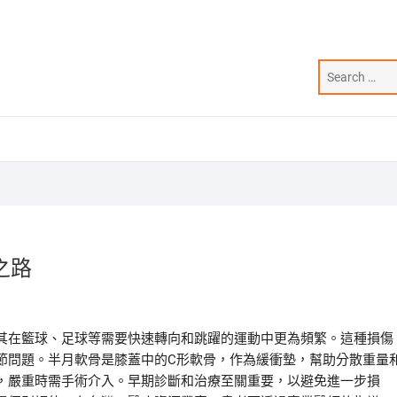
之路
其在籃球、足球等需要快速轉向和跳躍的運動中更為頻繁。這種損傷
節問題。半月軟骨是膝蓋中的C形軟骨，作為緩衝墊，幫助分散重量
，嚴重時需手術介入。早期診斷和治療至關重要，以避免進一步損