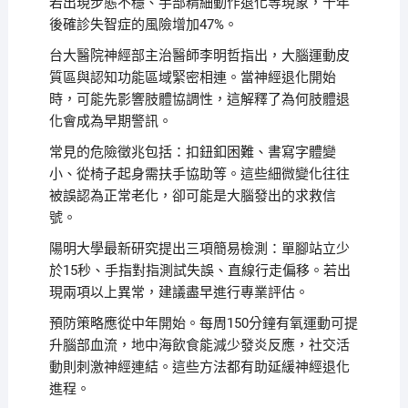
若出現步態不穩、手部精細動作退化等現象，十年
後確診失智症的風險增加47%。
台大醫院神經部主治醫師李明哲指出，大腦運動皮
質區與認知功能區域緊密相連。當神經退化開始
時，可能先影響肢體協調性，這解釋了為何肢體退
化會成為早期警訊。
常見的危險徵兆包括：扣鈕釦困難、書寫字體變
小、從椅子起身需扶手協助等。這些細微變化往往
被誤認為正常老化，卻可能是大腦發出的求救信
號。
陽明大學最新研究提出三項簡易檢測：單腳站立少
於15秒、手指對指測試失誤、直線行走偏移。若出
現兩項以上異常，建議盡早進行專業評估。
預防策略應從中年開始。每周150分鐘有氧運動可提
升腦部血流，地中海飲食能減少發炎反應，社交活
動則刺激神經連結。這些方法都有助延緩神經退化
進程。