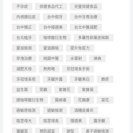
不孕症
保健食品代工
兒童保健食品
內視鏡拉皮
台中假牙
台中牙周治療
台中矯正
台中隱適美
台北中醫減肥
台北植牙
咖啡酸衍生物
多囊性卵巢症候群
愛滋檢測
愛滋篩檢
提升免疫力
早洩治療
桃園中醫
水雷射
淋病
減肥天母
熱熱喝
牙冠增長手術
牙冠增長術
牙齦外露
牙齦美白
皰疹
益生菌
笑齦
紫錐花
紫錐菊
總咖啡酸衍生物
腸病毒
花賜康
菜花
過敏原檢測
過敏檢測
酒糟皮膚炎
陰莖增大
陰莖增長
隱適美
露牙齦
露齦笑
預防感冒
頭型
鼻子過敏檢測