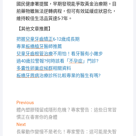
國民健康署提醒，早期發現能爭取黃金治療期。目
前藥物雖無法逆轉病程，但可有效延緩症狀惡化，
維持較佳生活品質達5-7年。
【其他文章推薦】
把握
兒童牙齒矯正
6-12歲成長期
專業
板橋植牙
醫師推薦
兒童牙齒根管治療
不用怕！看牙醫有小撇步
過40歲拉警報?何時該看「
不孕症
」門診?
多囊性卵巢症候群
相關資料
板橋牙周病
治療診所比較專業的醫生有嗎?
文
Previous
Previous
post:
體內塑膠殘留成隱形危機？專家警告：這些日常習
章
慣正在毒害你的身體
導
Next
Next
覽
post:
長輩動作變慢不是老化！專家警告：這可能是失智