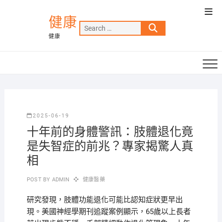
Skip
Top
to
健康
Men
Search
content
健康
…
2025-06-19
十年前的身體警訊：肢體退化竟
是失智症的前兆？專家揭驚人真
相
POST BY
ADMIN
健康醫藥
研究發現，肢體功能退化可能比認知症狀更早出
現。美國神經學期刊追蹤案例顯示，65歲以上長者