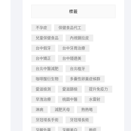
標籤
不孕症
保健食品代工
兒童保健食品
內視鏡拉皮
台中假牙
台中牙周治療
台中矯正
台中隱適美
台北中醫減肥
台北植牙
咖啡酸衍生物
多囊性卵巢症候群
愛滋檢測
愛滋篩檢
提升免疫力
早洩治療
桃園中醫
水雷射
淋病
減肥天母
熱熱喝
牙冠增長手術
牙冠增長術
牙齦外露
牙齦美白
皰疹