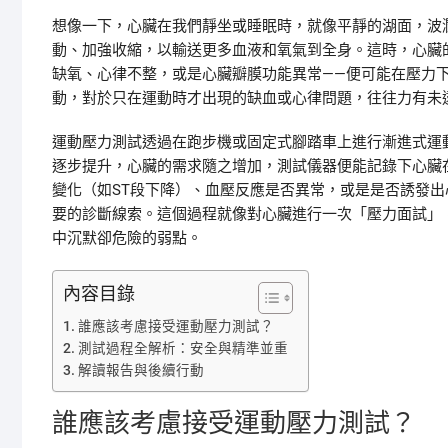
想像一下，心臟在我們靜坐或睡眠時，就像平靜的湖面，波
動、加強收縮，以輸送更多血液和氧氣到全身。這時，心臟
缺氧、心律不整，或是心臟瓣膜功能異常——便可能在壓力
動，對於只在運動時才出現的缺血或心律問題，往往力有未
運動壓力測試透過在跑步機或固定式腳踏車上進行漸進式運
逐步提升，心臟的需求隨之增加，測試儀器便能記錄下心臟
變化（如ST段下降）、血壓反應是否異常，或是是否誘發
要的診斷線索。這個過程就像對心臟進行一次「壓力面試」
中沉默卻危險的弱點。
內容目錄
誰應該考慮接受運動壓力測試？
測試過程全解析：安全與精準並重
解讀報告與後續行動
誰應該考慮接受運動壓力測試？