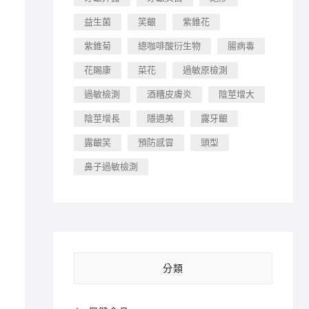
益生菌
笑齦
紫錐花
紫錐菊
總咖啡酸衍生物
腸病毒
花賜康
菜花
過敏原檢測
過敏檢測
酒糟皮膚炎
陰莖增大
陰莖增長
隱適美
露牙齦
露齦笑
預防感冒
頭型
鼻子過敏檢測
分類