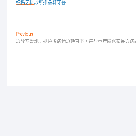
板橋牙科
診所推品軒牙醫
文
Previous
Previous
post:
急診室警訊：退燒後病情急轉直下，這些重症徵兆家長與病
章
導
覽