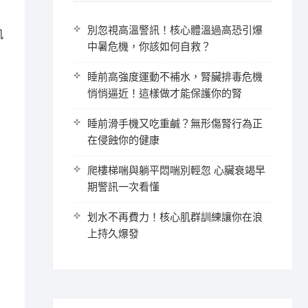
別忽視高溫警訊！核心體溫過高恐引爆
肌
中暑危機，你該如何自救？
睡前高強度運動不補水，腎臟排毒危機
悄悄逼近！這樣做才能保護你的腎
睡前滑手機又吃重鹹？無形傷腎行為正
在侵蝕你的健康
爬樓梯喘與躺平悶喘別輕忽 心臟衰竭早
期警訊一次看懂
划水不再費力！核心肌群訓練讓你在浪
上持久爆發