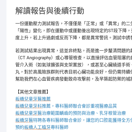
解讀報告與後續行動
一份運動壓力測試報告，不僅僅是「正常」或「異常」的二
「陽性」變化，即在運動中或運動後出現特定的ST段下降
度上升，若上升過劇或反而下降，都是異常警訊。測試中誘
若測試結果出現異常，這並非終點，而是進一步釐清問題的
（CT Angiography）或心導管檢查，以直接評估血
管介入術（如氣球擴張與支架置放），或甚至心臟繞道手術
丸，對於高風險族群則代表目前心臟功能良好，但仍需持續
幫助我們在心血管疾病發動致命攻擊前，及早築起防禦的城
【其他文章推薦】
板橋兒童牙醫推薦
板橋兒童牙科
推薦，專科醫師聯合會診重視醫療品質
板橋兒童牙醫
治療範圍齲齒的預防與治療、乳牙根管治療
板橋牙醫
特聘各專科醫師聯合會診，讓您的口腔能獲得全方
預約
板橋人工植牙
專科醫師