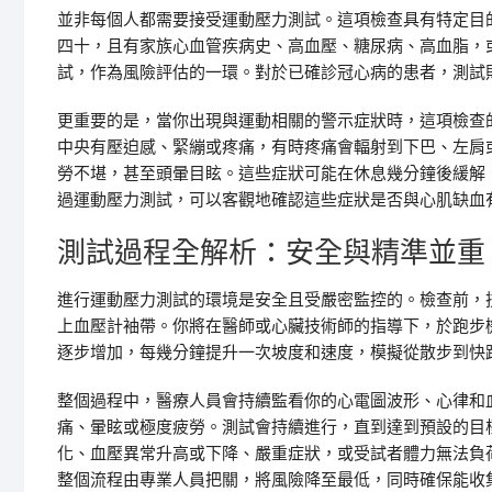
並非每個人都需要接受運動壓力測試。這項檢查具有特定目
四十，且有家族心血管疾病史、高血壓、糖尿病、高血脂，
試，作為風險評估的一環。對於已確診冠心病的患者，測試
更重要的是，當你出現與運動相關的警示症狀時，這項檢查
中央有壓迫感、緊繃或疼痛，有時疼痛會輻射到下巴、左肩
勞不堪，甚至頭暈目眩。這些症狀可能在休息幾分鐘後緩解
過運動壓力測試，可以客觀地確認這些症狀是否與心肌缺血
測試過程全解析：安全與精準並重
進行運動壓力測試的環境是安全且受嚴密監控的。檢查前，
上血壓計袖帶。你將在醫師或心臟技術師的指導下，於跑步
逐步增加，每幾分鐘提升一次坡度和速度，模擬從散步到快
整個過程中，醫療人員會持續監看你的心電圖波形、心律和
痛、暈眩或極度疲勞。測試會持續進行，直到達到預設的目
化、血壓異常升高或下降、嚴重症狀，或受試者體力無法負
整個流程由專業人員把關，將風險降至最低，同時確保能收