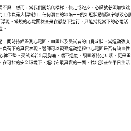
瀾不興。然而，當我們開始爬樓梯、快走或跑步，心臟就必須加快跳
的工作負荷大幅增加，任何潛在的缺陷——例如冠狀動脈狹窄導致心
下浮現。常規的心電圖檢查是在靜態下進行，只能捕捉當下的心電活
逮。
動，同時持續監測心電圖、血壓以及受試者的自覺症狀。當運動強度
在負荷下的真實表現。醫師可以觀察運動過程中心電圖是否有缺血性
出心律不整。受試者若出現胸痛、喘不過氣、頭暈等特定症狀，更是重
，在可控的安全環境下，逼出它最真實的一面，找出那些在平日生活