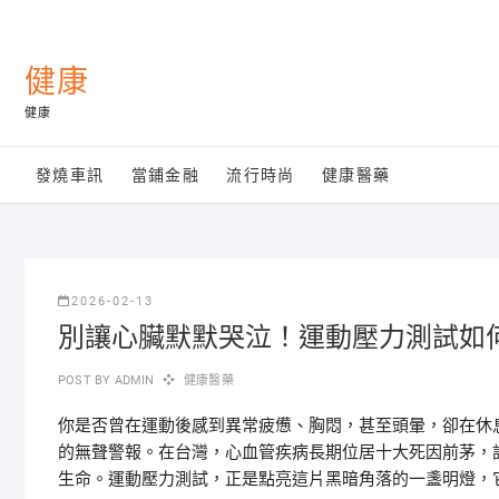
Skip
to
content
健康
健康
發燒車訊
當鋪金融
流行時尚
健康醫藥
2026-02-13
別讓心臟默默哭泣！運動壓力測試如
POST BY
ADMIN
健康醫藥
你是否曾在運動後感到異常疲憊、胸悶，甚至頭暈，卻在休
的無聲警報。在台灣，心血管疾病長期位居十大死因前茅，
生命。運動壓力測試，正是點亮這片黑暗角落的一盞明燈，