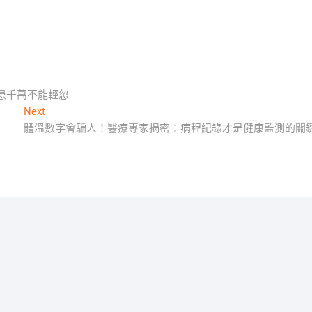
患千萬不能輕忽
Next
Next
post:
體溫數字會騙人！醫療專家揭密：病程紀錄才是健康監測的關