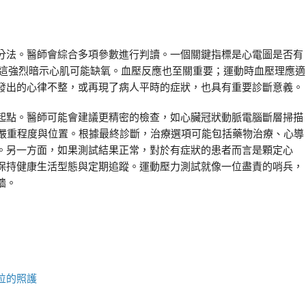
分法。醫師會綜合多項參數進行判讀。一個關鍵指標是心電圖是否有
，這強烈暗示心肌可能缺氧。血壓反應也至關重要；運動時血壓理應適
發出的心律不整，或再現了病人平時的症狀，也具有重要診斷意義。
起點。醫師可能會建議更精密的檢查，如心臟冠狀動脈電腦斷層掃描
管阻塞的嚴重程度與位置。根據最終診斷，治療選項可能包括藥物治療、心導
。另一方面，如果測試結果正常，對於有症狀的患者而言是顆定心
保持健康生活型態與定期追蹤。運動壓力測試就像一位盡責的哨兵，
牆。
位的照護