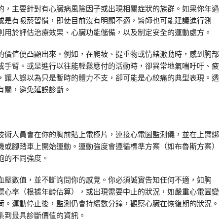
的，主要針對有心臟病風險因子或出現相關症狀的族群。如果你年過
或是有吸菸習慣，即使目前沒有明顯不適，醫師也可能建議進行測
則用於評估治療效果、心臟功能儲備，以及制定安全的運動處方。
的價值便凸顯出來。例如，在爬坡、提重物或情緒激動時，感到胸部
或手臂。或是進行以往能輕鬆應付的活動時，卻異常地氣喘吁吁、疲
，讓人誤以為只是暫時的體力不支，卻可能是心絞痛的典型表現。透
有關，避免延誤診斷。
技術人員會在你的胸前貼上電極片，連接心電圖監測儀，並在上臂綁
機或腳踏車上開始運動。運動強度會遵循標準方案（如布魯斯方案）
跑的不同強度。
血壓數值，並不斷詢問你的感覺。你必須誠實告知任何不適，如胸
標心率（根據年齡估算），或出現需要中止的狀況，如嚴重心電圖變
荷。運動停止後，監測仍會持續數分鐘，觀察心臟在恢復期的狀況。
集到最具診斷價值的資訊。