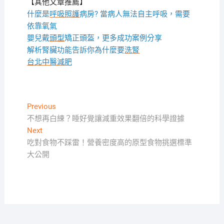
【其他文章推薦】
什麼是
呼吸照護
病房? 當病人無法自主呼吸，需要
依靠氧氣
嬰兒戴
頭型
矯正頭盔，更多成功案例分享
解析腎臟功能告訴你為什麼要
洗腎
台北中醫減肥
文
Previous
Previous
post:
不想再白練？睡好覺讓減重效果翻倍的科學證據
章
Next
Next
導
post:
吃對食物不踩雷！營養密度高的原型食物挑選標準
覽
大公開