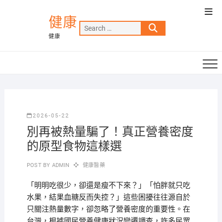
Skip
Top
to
健康
Men
Search
content
健康
…
2026-05-22
別再被熱量騙了！真正營養密度
的原型食物這樣選
POST BY
ADMIN
健康醫藥
「明明吃很少，卻還是瘦不下來？」「怕胖就只吃
水果，結果血糖反而失控？」這些困擾往往源自於
只關注熱量數字，卻忽略了營養密度的重要性。在
台灣，根據國民營養健康狀況變遷調查，許多民眾