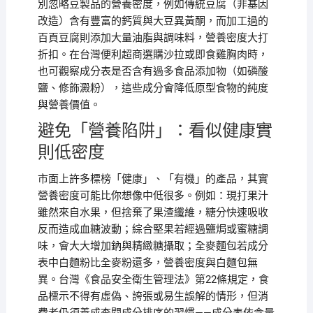
別忽略豆製品的營養密度，例如傳統豆腐（非基因
改造）含有豐富的鈣質與大豆異黃酮，而加工過的
百頁豆腐則添加大量油脂與調味料，營養密度大打
折扣。在台灣便利超商選購沙拉或即食雞胸肉時，
也可觀察成分表是否含有過多食品添加物（如磷酸
鹽、修飾澱粉），這些成分會降低原型食物的純度
與營養價值。
避免「營養陷阱」：看似健康實
則低密度
市面上許多標榜「健康」、「有機」的產品，其實
營養密度可能比你想像中低很多。例如：現打果汁
雖然來自水果，但捨棄了果渣纖維，糖分快速吸收
反而造成血糖波動；綜合堅果若經過鹽焗或蜜糖調
味，會大大增加鈉與精緻糖攝取；全麥麵包若成分
表中白麵粉比全麥粉還多，營養密度與白麵包無
異。台灣《食品安全衛生管理法》第22條規定，食
品標示不得有虛偽、誇張或易生誤解的情形，但消