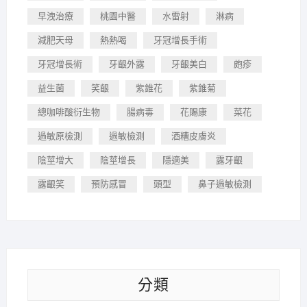
早洩治療
桃園中醫
水雷射
淋病
減肥天母
熱熱喝
牙冠增長手術
牙冠增長術
牙齦外露
牙齦美白
皰疹
益生菌
笑齦
紫錐花
紫錐菊
總咖啡酸衍生物
腸病毒
花賜康
菜花
過敏原檢測
過敏檢測
酒糟皮膚炎
陰莖增大
陰莖增長
隱適美
露牙齦
露齦笑
預防感冒
頭型
鼻子過敏檢測
分類