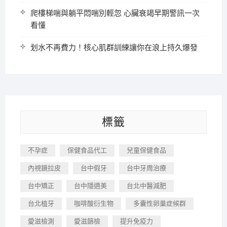
爬樓梯喘與躺平悶喘別輕忽 心臟衰竭早期警訊一次
看懂
划水不再費力！核心肌群訓練讓你在浪上持久爆發
標籤
不孕症
保健食品代工
兒童保健食品
內視鏡拉皮
台中假牙
台中牙周治療
台中矯正
台中隱適美
台北中醫減肥
台北植牙
咖啡酸衍生物
多囊性卵巢症候群
愛滋檢測
愛滋篩檢
提升免疫力