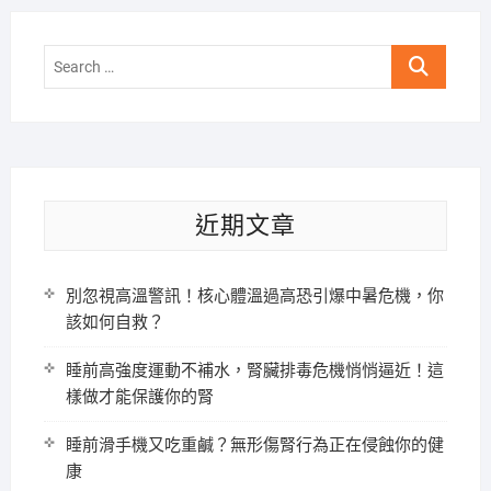
Search
…
近期文章
別忽視高溫警訊！核心體溫過高恐引爆中暑危機，你
該如何自救？
睡前高強度運動不補水，腎臟排毒危機悄悄逼近！這
樣做才能保護你的腎
睡前滑手機又吃重鹹？無形傷腎行為正在侵蝕你的健
康