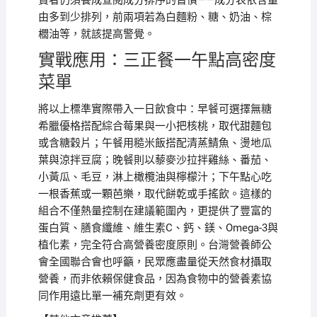
費者仍須養成查閱成分排序的習慣——成分表依含量
由多到少排列，前兩項若為白麵粉、糖、奶油、棕
櫚油等，就該提高警覺。
實戰應用：三正餐一午點高密度
菜單
將以上標準實際帶入一日飲食中：早餐可選擇無糖
希臘優格搭配綜合莓果與一小把核桃，取代甜麵包
或含糖穀片；午餐用糙米飯搭配清蒸鯖魚、燙地瓜
葉與涼拌豆腐；晚餐則以藜麥沙拉拌雞絲、番茄、
小黃瓜、毛豆，淋上橄欖油與檸檬汁；下午點心吃
一根香蕉或一顆芭樂，取代餅乾或手搖飲。這樣的
組合不僅熱量控制在建議範圍內，更提供了豐富的
蛋白質、膳食纖維、維生素C、鈣、鎂、Omega-3與
植化素，完全符合高營養密度原則。台灣營養師公
會全國聯合會也呼籲，民眾應盡量從天然食材攝取
營養，而非依賴保健食品，因為食物中的營養素協
同作用遠比單一補充劑更有效。