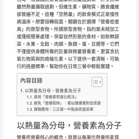
雖然熱量攝取過剩，但維生素、礦物質、膳食纖維
卻普遍不足，這種「空熱量」的飲食模式正是慢性
病溫床。想要扭轉局面，關鍵在於選擇「營養密度
高」的原型食物。所謂原型食物，指的是未經加工
或僅經簡單處理、保留自然形態的食材，如新鮮蔬
菜、水果、全穀、肉類、魚類、蛋、豆類等。它們
不僅提供身體所需的巨量與微量營養素，更富含抗
氧化物質與防癌植化素。以下提供一套清晰、可執
行的挑選標準，幫助你在日常三餐中輕鬆實踐。
內容目錄
以熱量為分母，營養素為分子
善用「營養素密度比較法」
避免「營養陷阱」：看似健康實則低密度
實戰應用：三正餐一午點高密度菜單
以熱量為分母，營養素為分子
營養密度最核心的概念，就是以每單位熱量所能貢