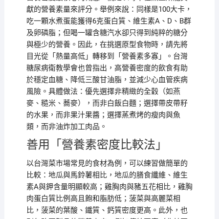
獻的營養素量來評分。舉例來說：同樣是100大卡，
吃一顆水煮蛋能獲得6克蛋白質、維生素A、D、B群
及卵磷脂；但喝一罐含糖汽水卻只得到純粹的糖分
與極少的營養。因此，在挑選原型食物時，請先將
目光從「熱量高低」轉移到「營養素多寡」。台灣
糖尿病衛教學會也曾指出，高營養密度的飲食有助
於穩定血糖、降低三酸甘油脂，並減少心血管疾病
風險。具體做法：優先選擇非精緻的全穀（如燕
麥、糙米、蕎麥），而非白飯白麵；選擇帶皮帶籽
的水果，而非果汁果醬；選擇蒸煮烤的瘦肉與魚
類，而非油炸加工肉品。
善用「營養素密度比較法」
以台灣菜市場常見的食材為例，可以練習做簡單的
比較：地瓜與馬鈴薯相比，地瓜的膳食纖維、維生
素A與鉀含量明顯較高；雞胸肉與豬五花相比，雞胸
肉蛋白質比例高且飽和脂肪低；菠菜與高麗菜相
比，菠菜的葉酸、鐵質、鈣質密度更高。此外，也