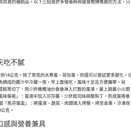
購買昂貴的補給品。以下三招是許多營養師與健身教練推薦的方法，只
天吃不膩
供14公克。除了常見的水煮蛋、荷包蛋，你還可以嘗試更多變化。
角調成的醬汁中冷藏一夜，早上直接吃，風味十足且方便攜帶。另
蘑菇等切丁，用少許橄欖油炒香後淋入打散的蛋液，蓋上鍋蓋小火燜
風味蛋捲」：蛋液中加入莎莎醬、少許起司絲與酪梨丁，煎成蛋捲後
2個「馬芬蛋盅」：將蛋液、蔬菜、肉類填入烤模，烤至金黃，冷凍保
0公克。
口感與營養兼具