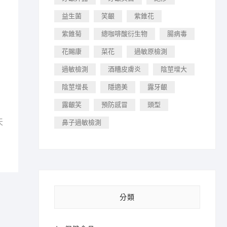
益生菌
笑齦
紫錐花
紫錐菊
總咖啡酸衍生物
腸病毒
花賜康
菜花
過敏原檢測
過敏檢測
酒糟皮膚炎
陰莖增大
陰莖增長
隱適美
露牙齦
露齦笑
預防感冒
頭型
天
鼻子過敏檢測
分類