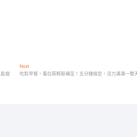
Next
Next
post:
又能瘦
吃對早餐，蛋白質輕鬆補足！五分鐘搞定，活力滿滿一整