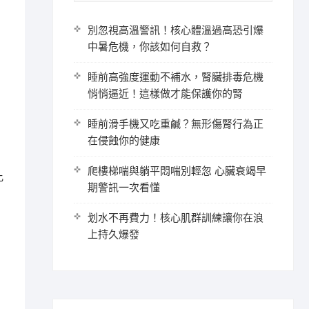
別忽視高溫警訊！核心體溫過高恐引爆
中暑危機，你該如何自救？
睡前高強度運動不補水，腎臟排毒危機
悄悄逼近！這樣做才能保護你的腎
睡前滑手機又吃重鹹？無形傷腎行為正
在侵蝕你的健康
爬樓梯喘與躺平悶喘別輕忽 心臟衰竭早
比
期警訊一次看懂
划水不再費力！核心肌群訓練讓你在浪
上持久爆發