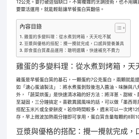
12公克。要打破這個缺口，不需複雜的烹調技術，也不用
要靈活運用，就能輕鬆讓早餐蛋白質翻倍。
內容目錄
雞蛋的多變料理：從水煮到烤箱，天天吃不膩
豆漿與優格的搭配：攪一攪就完成，口感與營養兼具
即食蛋白質產品運用：聰明選購，快速補充不費力
雞蛋的多變料理：從水煮到烤箱，天
雞蛋是早餐蛋白質的基石，一顆蛋約7公克蛋白，兩顆就能提
如「溏心蛋滷製法」：將水煮蛋剝殼後泡入醬油、味醂與八
外，「蔬菜烘蛋」是快速清冰箱的好方法：將洋蔥、甜椒、
至凝固，三分鐘搞定。喜歡異國風味的話，可以做「墨西哥
搭配玉米片或全麥餅皮。若你時間較多，週末可以一次烤1
存，早上微波加熱兩分鐘即可享用，蛋白質含量每顆約8到1
豆漿與優格的搭配：攪一攪就完成，