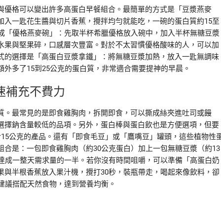
與優格可以變出許多高蛋白早餐組合。最簡單的方式是「豆漿燕麥
加入一匙花生醬與切片香蕉，攪拌均勻就能吃，一碗的蛋白質約15至
做成「優格燕麥碗」：先取半杯希臘優格放入碗中，加入半杯無糖豆漿
水果與堅果碎，口感層次豐富。對於不太習慣優格酸味的人，可以加
式的選擇是「高蛋白豆漿拿鐵」：將無糖豆漿加熱，放入一匙無調味
外多了15到25公克的蛋白質，非常適合需要提神的早晨。
速補充不費力
質。最常見的是即食雞胸肉，拆開即食，可以撕成絲夾進吐司或饅
選擇鈉含量較低的品項。另外，蛋白棒與蛋白飲也是方便選項，但要
15公克的產品。還有「即食毛豆」或「鷹嘴豆」罐頭，這些植物性
合是：一包即食雞胸肉（約30公克蛋白）加上一包無糖豆漿（約13
乎達成一整天需求量的一半。若你沒有時間咀嚼，可以準備「高蛋白奶
果與半根香蕉放入果汁機，攪打30秒，裝瓶帶走，喝起來像飲料，卻
仍建議搭配天然食物，達到營養均衡。