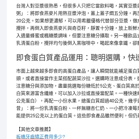
台灣人對豆漿很熟悉，但很多人只把它當飲料喝，其實豆漿
粥」：將即食燕麥片用熱豆漿沖泡，蓋上蓋子燜五分鐘，再
20公克。如果想更濃郁，可以用希臘優格代替部分豆漿，
攪拌，再倒入即食燕麥片與奇亞籽，靜置十分鐘，放上新鮮
入適量蜂蜜或楓糖漿調味，但要注意糖分攝取。另一種飲品
乳清蛋白粉，攪拌均勻後倒入黑咖啡中，喝起來像拿鐵，卻額
即食蛋白質產品運用：聰明選購，快
市面上越來越多即食的高蛋白產品，讓人瞬間就能補足蛋白
頭，或者直接當作主菜搭配蔬菜沙拉。選購時注意成分表，
注意糖分與添加物，盡量挑選每份糖低於5公克、蛋白質高於
白質來源富含纖維，可以加入沙拉或直接當配菜。一種快速組
公克蛋白），再配一小份水果，總蛋白質超過40公克，幾
昔」：將一份乳清蛋白粉、一杯無糖杏仁奶、一小把冷凍莓
能提供25公克以上的蛋白質。這些即食產品雖然便利，但
【其他文章推薦】
板橋牙齒矯正
費用多少?