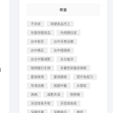
標籤
不孕症
保健食品代工
兒童保健食品
內視鏡拉皮
台中假牙
台中牙周治療
台中矯正
台中隱適美
台北中醫減肥
台北植牙
咖啡酸衍生物
多囊性卵巢症候群
蛋
愛滋檢測
愛滋篩檢
提升免疫力
早洩治療
桃園中醫
水雷射
淋病
減肥天母
熱熱喝
牙冠增長手術
牙冠增長術
牙齦外露
牙齦美白
皰疹