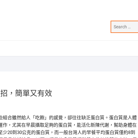
3招，簡單又有效
些組合雖然給人「吃飽」的感覺，卻往往缺乏蛋白質。蛋白質是人體
運作，尤其在早晨攝取足夠的蛋白質，能活化新陳代謝，幫助身體在
少20到30公克的蛋白質，而一般台灣人的早餐平均蛋白質僅約8到