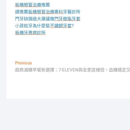
板橋根管治療
推薦
請推薦
板橋根管治療專科
牙醫診所
門牙缺損過大建議做
門牙樹脂牙套
小孩蛀牙為什麼裝
不鏽鋼牙套
?
板橋牙周病診所
文
Previous
Previous
post:
超商減糖早餐新選擇：7-ELEVEN與全家這樣搭，血糖穩定
章
導
覽