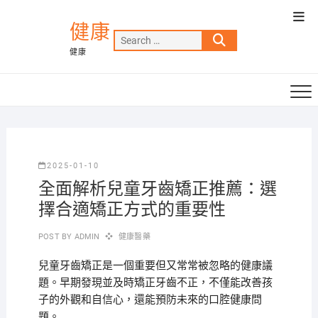
Skip
Top
to
健康
Men
Search
content
健康
…
2025-01-10
全面解析兒童牙齒矯正推薦：選
擇合適矯正方式的重要性
POST BY
ADMIN
健康醫藥
兒童牙齒矯正是一個重要但又常常被忽略的健康議
題。早期發現並及時矯正牙齒不正，不僅能改善孩
子的外觀和自信心，還能預防未來的口腔健康問
題。