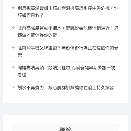
別忽視高溫警訊！核心體溫過高恐引爆中暑危機，你
該如何自救？
睡前高強度運動不補水，腎臟排毒危機悄悄逼近！這
樣做才能保護你的腎
睡前滑手機又吃重鹹？無形傷腎行為正在侵蝕你的健
康
爬樓梯喘與躺平悶喘別輕忽 心臟衰竭早期警訊一次
看懂
划水不再費力！核心肌群訓練讓你在浪上持久爆發
標籤