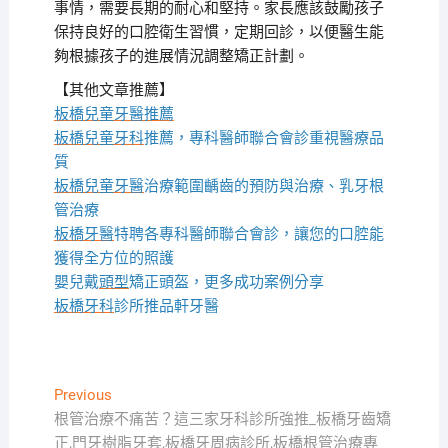
事情，需要長期的耐心和堅持。家長應該鼓勵孩子
保持良好的口腔衛生習慣，定期回診，以便醫生能
夠根據孩子的進展情況調整矯正計劃。
【其他文章推薦】
板橋兒童牙醫推薦
板橋兒童牙科
推薦，專科醫師聯合會診重視醫療品
質
板橋兒童牙醫
治療範圍齲齒的預防與治療、乳牙根
管治療
板橋牙醫
特聘各專科醫師聯合會診，讓您的口腔能
獲得全方位的照護
嬰兒戴
頭型
矯正頭盔，更多成功案例分享
板橋牙科
診所推品軒牙醫
文
Previous
Previous
post:
根管治療不痛苦？這三家牙科診所強推_板橋牙齒矯
章
正,門牙樹脂牙套,板橋牙周病診所,板橋根管治療專