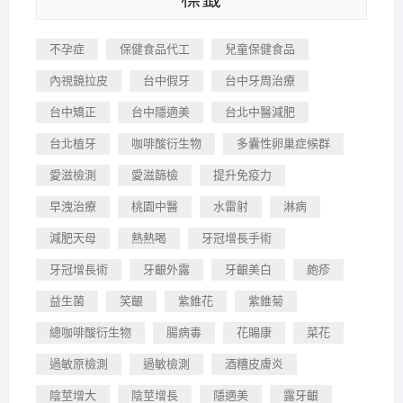
不孕症
保健食品代工
兒童保健食品
內視鏡拉皮
台中假牙
台中牙周治療
台中矯正
台中隱適美
台北中醫減肥
台北植牙
咖啡酸衍生物
多囊性卵巢症候群
愛滋檢測
愛滋篩檢
提升免疫力
早洩治療
桃園中醫
水雷射
淋病
減肥天母
熱熱喝
牙冠增長手術
牙冠增長術
牙齦外露
牙齦美白
皰疹
益生菌
笑齦
紫錐花
紫錐菊
總咖啡酸衍生物
腸病毒
花賜康
菜花
過敏原檢測
過敏檢測
酒糟皮膚炎
陰莖增大
陰莖增長
隱適美
露牙齦