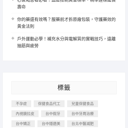
心衰竭患者必看！血壓控制黃金標準，精準達標延長
壽命
你的藥還有效嗎？服藥前才拆原廠包裝，守護藥效的
黃金法則
戶外運動必學！補充水分與電解質的實戰技巧，遠離
抽筋與疲勞
標籤
不孕症
保健食品代工
兒童保健食品
內視鏡拉皮
台中假牙
台中牙周治療
台中矯正
台中隱適美
台北中醫減肥