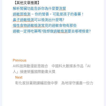
【其他文章推薦】
解析腎臟功能告訴你為什麼要
洗腎
過敏原檢測
– 你的營養，可能是孩子的毒藥！
鼻子過敏檢測
可以檢測出什麼嗎?
慢性食物過敏檢測
常
見的過敏食物有那些
過敏一定得吃藥嗎?我想做
過敏檢測
要去哪裡檢查?
文
Previous
Previous
post:
AI科技與動漫創意融合 中國科大數媒系作品「AI
章
人」接連榮獲國際動畫大獎
導
Next
Next
覽
post:
彰化家扶暑期課輔班做中學 為地球守護盡一份力