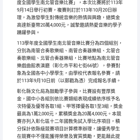
度全國學生南北管音樂比賽」，本次比賽將於113年
9月14日舉行初賽，複賽則訂於113年10月20日辦
理，為激發學生對傳統音樂的熱情與興趣，總獎金
高達新臺幣20萬4,000元，誠摯邀請熱愛音樂的學子
踴躍參與。
113學年度全國學生南北管音樂比賽分為四個組別，
分別為南管合奏歌樂組、南管合奏器樂組、北管合
奏歌樂組、北管合奏器樂組，比賽地點為南北管音
樂戲曲館表演廳（彰化市平和七街66號），參賽對
象為全國各中小學學生，由學校代表報名參賽，請
於113年9月10日前（以郵戳為憑）完成報名手續。
彰化縣文化局為鼓勵學子參與，比賽設有豐厚獎
金，國中小各組別依比賽類組表現成績依序核予名
次特優及優等各取1組、甲等擇優各取1至3組，獎金
最高為1萬2,000元，累積獎金為20萬4,000元。本競
賽亦列入彰化區十二年國教免試入學比序項目，積
分採計依縣級競賽項目計算標準辦理，讓優秀學生
在競賽中不僅能獲得榮譽及實質獎勵，更能藉此提