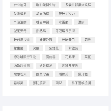
台北植牙
咖啡酸衍生物
多囊性卵巢症候群
愛滋檢測
愛滋篩檢
提升免疫力
早洩治療
桃園中醫
水雷射
淋病
減肥天母
熱熱喝
牙冠增長手術
牙冠增長術
牙齦外露
牙齦美白
皰疹
益生菌
笑齦
紫錐花
紫錐菊
總咖啡酸衍生物
腸病毒
花賜康
菜花
過敏原檢測
過敏檢測
酒糟皮膚炎
陰莖增大
陰莖增長
隱適美
露牙齦
露齦笑
預防感冒
頭型
鼻子過敏檢測