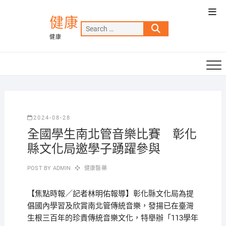
Skip
Top
to
健康
Men
Search
content
健康
…
2024-08-28
全國學生南北管音樂比賽 彰化
縣文化局邀學子踴躍參與
POST BY
ADMIN
健康醫藥
【焦點時報／記者林明佑報導】彰化縣文化局為提
倡國內學習及欣賞南北管傳統音樂，發揚已在臺灣
生根三百年的珍貴傳統音樂文化，特舉辦「113學年