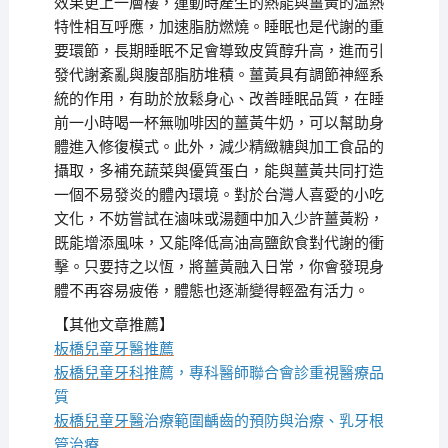
效果更上一層樓，運動時產生的熱能與薑黃的溫熱
特性相互呼應，加速脂肪燃燒。睡眠也是代謝的重
要環節，長期睡眠不足會導致皮質醇升高，進而引
發代謝紊亂與腹部脂肪堆積。薑黃具有調節神經系
統的作用，有助於放鬆身心、改善睡眠品質，在睡
前一小時喝一杯無咖啡因的薑黃牛奶，可以幫助身
體進入修復模式。此外，減少精緻糖與加工食品的
攝取，多補充蔬菜與優質蛋白，能與薑黃共同打造
一個不易發炎的體內環境。對於台灣人喜愛的小吃
文化，不妨嘗試在滷味或湯麵中加入少許薑黃粉，
既能增添風味，又能降低高油高鹽飲食對代謝的衝
擊。只要持之以恆，將薑黃融入日常，你會發現身
體不再容易疲倦，體態也逐漸變得輕盈有活力。
【其他文章推薦】
板橋兒童牙醫推薦
板橋兒童牙科
推薦，專科醫師聯合會診重視醫療品
質
板橋兒童牙醫
治療範圍齲齒的預防與治療、乳牙根
管治療