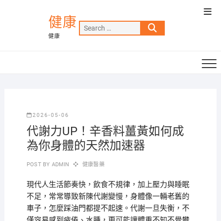
Skip
Top
to
健康
Men
Search
content
健康
…
2026-05-06
代謝力UP！辛香料薑黃如何成
為你身體的天然加速器
POST BY
ADMIN
健康醫藥
現代人生活節奏快，飲食不規律，加上壓力與睡眠
不足，常常導致新陳代謝變慢，身體像一輛老舊的
車子，怎麼踩油門都提不起速。代謝一旦失衡，不
僅容易感到疲倦、水腫，更可能讓體重不知不覺攀