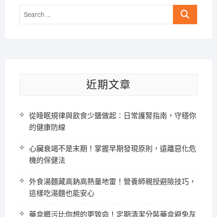
Search
…
近期文章
從睡眠規律與飲食少鹽做起：日常護腎指南，守穩你
的健康防線
心臟衰竭不是末期！掌握早期發現原則，遠離惡化危
機的保健法
外食湯麵藏高鈉高熱量地雷！營養師親授避險技巧，
這樣吃湯麵也能安心
藥盒髒污比你想的更致命！定期清潔分裝藥盒避免灰