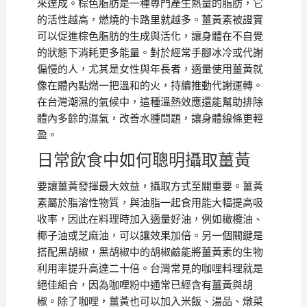
來達成。棕色脂肪是一種專門產生熱量的脂肪，它
的活性越高，燃燒的卡路里就越多。薑黃素被證實
可以促進棕色脂肪的生成與活化，讓身體在不自覺
的狀態下消耗更多能量。對於經常手腳冰冷或代謝
偏慢的人，尤其是女性與年長者，適量使用薑黃就
像在體內點燃一把溫和的火，持續推動代謝運轉。
在台灣潮濕的氣候中，這種溫熱效應還能幫助排除
體內多餘的濕氣，改善水腫問題，讓身體線條更輕
盈。
日常飲食中如何聰明攝取薑黃
要讓薑黃發揮最大效益，攝取方式至關重要。薑黃
素屬於脂溶性物質，與油脂一起食用能大幅提高吸
收率，因此在料理時加入適量好油，例如橄欖油、
椰子油或芝麻油，可以讓效果加倍。另一個關鍵是
搭配黑胡椒，黑胡椒中的胡椒鹼能將薑黃素的生物
利用率提升高達二十倍。台灣常見的咖哩料理就是
絕佳組合，因為咖哩粉中通常已經含有薑黃與胡
椒。除了咖哩，薑黃也可以加入米飯、湯品、燉菜