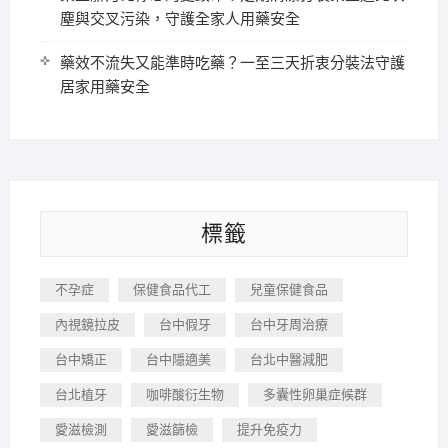
塵與交叉污染，守護全家人用藥安全
藥效不流失又能準時吃藥？一至三天折衷分裝法守護
居家用藥安全
標籤
不孕症
保健食品代工
兒童保健食品
內視鏡拉皮
台中假牙
台中牙周治療
台中矯正
台中隱適美
台北中醫減肥
台北植牙
咖啡酸衍生物
多囊性卵巢症候群
愛滋檢測
愛滋篩檢
提升免疫力