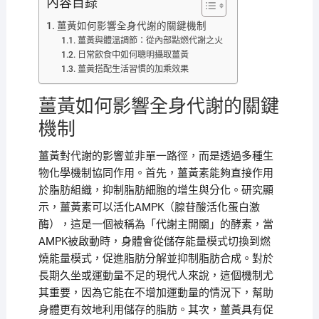
內容目錄
薑黃如何影響全身代謝的關鍵機制
薑黃與體溫調節：從內部點燃代謝之火
日常飲食中如何聰明攝取薑黃
薑黃搭配生活習慣的加乘效果
薑黃如何影響全身代謝的關鍵
機制
薑黃對代謝的影響並非單一路徑，而是透過多種生
物化學機制協同作用。首先，薑黃素能夠直接作用
於脂肪組織，抑制脂肪細胞的增生與分化。研究顯
示，薑黃素可以活化AMPK（腺苷酸活化蛋白激
酶），這是一個被稱為「代謝主開關」的酵素，當
AMPK被啟動時，身體會從儲存能量模式切換到燃
燒能量模式，促進脂肪分解並抑制脂肪合成。對於
長期久坐或運動量不足的現代人來說，這個機制尤
其重要，因為它能在不增加運動量的情況下，幫助
身體更有效地利用儲存的脂肪。其次，薑黃具有促