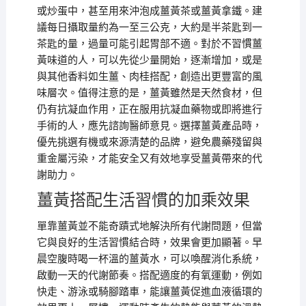
或炒蛋中，甚至用來沖泡成薑黃茶或薑黃拿鐵。建
議每日攝取量約為一至三公克，大約是半茶匙到一
茶匙的量，過量可能引起胃部不適。對於不習慣薑
黃味道的人，可以先從少量開始，逐漸增加，或是
與其他香料如生薑、肉桂搭配，創造出更豐富的風
味層次。值得注意的是，薑黃雖然是天然食材，但
仍有抗凝血作用，正在服用抗凝血藥物或即將進行
手術的人，應先諮詢醫師意見。選擇薑黃產品時，
優先挑選有機或來源清楚的品牌，避免農藥殘留與
重金屬污染，才能安全又有效地享受薑黃帶來的代
謝助力。
薑黃搭配生活習慣的加乘效果
單靠薑黃並不能奇蹟式地解決所有代謝問題，但當
它與良好的生活習慣結合時，效果會更加顯著。早
晨空腹時喝一杯溫的薑黃水，可以喚醒消化系統，
啟動一天的代謝節奏。搭配適度的有氧運動，例如
快走、游泳或騎腳踏車，能讓薑黃促進血液循環的