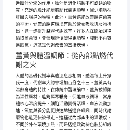
進膽汁分泌的作用，膽汁是消化脂肪不可或缺的物
質，充足的膽汁能讓脂肪代謝更順暢，減少脂肪在
肝臟與腸道的堆積。此外，薑黃還能改善腸道菌叢
的平衡，健康的腸道環境有助於營養吸收與廢物排
出，進一步提升整體代謝效率。許多人在開始規律
攝取薑黃後，會發現排便變得更順暢，腹部不再容
易脹氣，這就是代謝改善的直接表現。
薑黃與體溫調節：從內部點燃代
謝之火
人體的基礎代謝率與體溫息息相關，體溫每上升攝
氏一度，代謝率大約會增加百分之十三。薑黃具有
溫熱身體的特性，在傳統中醫理論中，薑黃被歸類
為溫性藥材，能夠驅寒暖身、促進血液循環。當身
體核心溫度提升，細胞活動變得活躍，血液流動加
速，氧氣與養分能更快速地送達各組織，同時代謝
廢物也能更快被帶走。這種從內部產生的溫暖感，
不同於外在環境加熱，而是透過啟動棕色脂肪組織