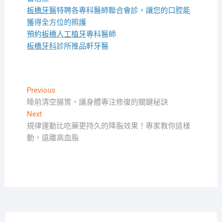
板橋牙醫
特聘各專科醫師聯合會診，讓您的口腔能
獲得全方位的照護
預約
板橋人工植牙
專科醫師
板橋牙科
診所推品軒牙醫
文
Previous
Previous
post:
睡前清空腸胃，讓身體專注修復的關鍵秘訣
章
Next
Next
導
post:
規律運動比吃藥更持久的降脂效果！專家教你這樣
覽
動，遠離高血脂