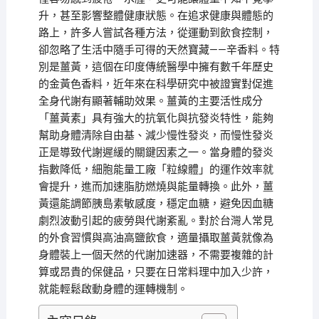
升，甚至影響整體健康狀態。在追求健康與體態的
路上，許多人嘗試各種方法，從運動到飲食控制，
卻忽略了生活中隨手可得的天然寶藏——辛香料。特
別是薑黃，這個在印度傳統醫學中擁有數千年歷史
的金黃色香料，近年來在科學研究中被證實對促進
全身代謝有顯著輔助效果。薑黃的主要活性成分
「薑黃素」具有強大的抗氧化與抗發炎特性，能夠
幫助身體清除自由基、減少慢性發炎，而慢性發炎
正是導致代謝遲緩的關鍵因素之一。當身體的發炎
指數降低，細胞能量工廠「粒線體」的運作效率就
會提升，進而加速脂肪燃燒與能量轉換。此外，薑
黃還能調節胰島素敏感度，穩定血糖，避免因血糖
劇烈波動引起的疲勞與代謝紊亂。對於台灣人常見
的外食習慣與高油高鹽飲食，適量攝取薑黃就像為
身體裝上一個天然的代謝加速器，不需要複雜的計
算或昂貴的保健品，只要在日常料理中加入少許，
就能輕鬆啟動身體的運轉機制。