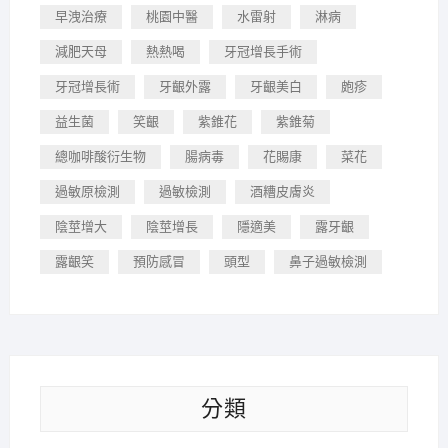
早洩治療
桃園中醫
水雷射
淋病
減肥天母
熱熱喝
牙冠增長手術
牙冠增長術
牙齦外露
牙齦美白
皰疹
益生菌
笑齦
紫錐花
紫錐菊
總咖啡酸衍生物
腸病毒
花賜康
菜花
過敏原檢測
過敏檢測
酒糟皮膚炎
陰莖增大
陰莖增長
隱適美
露牙齦
露齦笑
預防感冒
頭型
鼻子過敏檢測
分類