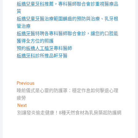
板橋兒童牙科
推薦，專科醫師聯合會診重視醫療品
質
板橋兒童牙醫
治療範圍齲齒的預防與治療、乳牙根
管治療
板橋牙醫
特聘各專科醫師聯合會診，讓您的口腔能
獲得全方位的照護
預約
板橋人工植牙
專科醫師
板橋牙科
診所推品軒牙醫
文
Previous
Previous
post:
睡前儀式是心靈的防護罩：穩定作息如何擊退心理
章
疲勞
導
Next
Next
覽
post:
別讓發炎偷走健康！8種天然食材為乳房築起防護網