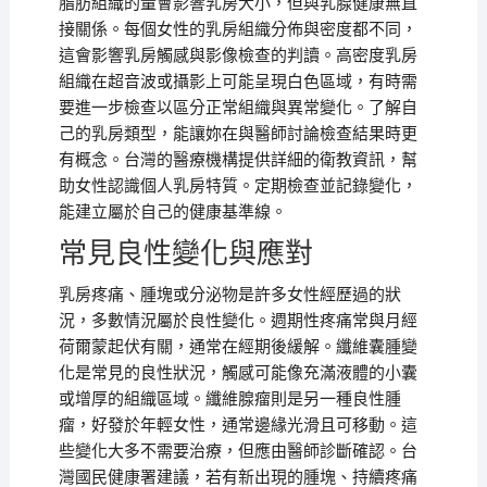
脂肪組織的量會影響乳房大小，但與乳腺健康無直
接關係。每個女性的乳房組織分佈與密度都不同，
這會影響乳房觸感與影像檢查的判讀。高密度乳房
組織在超音波或攝影上可能呈現白色區域，有時需
要進一步檢查以區分正常組織與異常變化。了解自
己的乳房類型，能讓妳在與醫師討論檢查結果時更
有概念。台灣的醫療機構提供詳細的衛教資訊，幫
助女性認識個人乳房特質。定期檢查並記錄變化，
能建立屬於自己的健康基準線。
常見良性變化與應對
乳房疼痛、腫塊或分泌物是許多女性經歷過的狀
況，多數情況屬於良性變化。週期性疼痛常與月經
荷爾蒙起伏有關，通常在經期後緩解。纖維囊腫變
化是常見的良性狀況，觸感可能像充滿液體的小囊
或增厚的組織區域。纖維腺瘤則是另一種良性腫
瘤，好發於年輕女性，通常邊緣光滑且可移動。這
些變化大多不需要治療，但應由醫師診斷確認。台
灣國民健康署建議，若有新出現的腫塊、持續疼痛