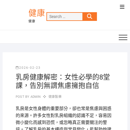
Skip
Top
to
健康
Men
Search
content
健康
…
2026-02-23
乳房健康解密：女性必學的8堂
課，告別無謂焦慮擁抱自信
POST BY
ADMIN
健康醫藥
乳房是女性身體的重要部分，卻也常是焦慮與困惑
的來源。許多女性對乳房組織的認識不足，容易因
微小變化而感到恐慌，或忽略真正需要關注的警
訊。了解乳房的基本構造與常見變化，能幫助妳建