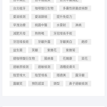
台北植牙
咖啡酸衍生物
多囊性卵巢症候群
愛滋檢測
愛滋篩檢
提升免疫力
早洩治療
桃園中醫
水雷射
淋病
減肥天母
熱熱喝
牙冠增長手術
牙冠增長術
牙齦外露
牙齦美白
皰疹
益生菌
笑齦
紫錐花
紫錐菊
總咖啡酸衍生物
腸病毒
花賜康
菜花
過敏原檢測
過敏檢測
酒糟皮膚炎
陰莖增大
陰莖增長
隱適美
露牙齦
露齦笑
預防感冒
頭型
鼻子過敏檢測