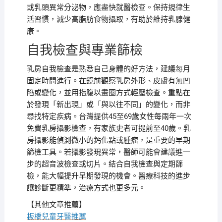
或乳頭異常分泌物，應盡快就醫檢查。保持規律生
活習慣，減少高脂肪食物攝取，有助於維持乳腺健
康。
自我檢查與專業篩檢
乳房自我檢查是熟悉自己身體的好方法，建議每月
固定時間進行。在鏡前觀察乳房外形、皮膚有無凹
陷或變化，並用指腹以畫圈方式輕壓檢查。重點在
於發現「新出現」或「與以往不同」的變化，而非
尋找特定疾病。台灣提供45至69歲女性每兩年一次
免費乳房攝影檢查，有家族史者可提前至40歲。乳
房攝影能偵測微小的鈣化點或腫瘤，是重要的早期
篩檢工具。若攝影發現異常，醫師可能會建議進一
步的超音波檢查或切片。結合自我檢查與定期篩
檢，能大幅提升早期發現的機會。醫療科技的進步
讓診斷更精準，治療方式也更多元。
【其他文章推薦】
板橋兒童牙醫推薦