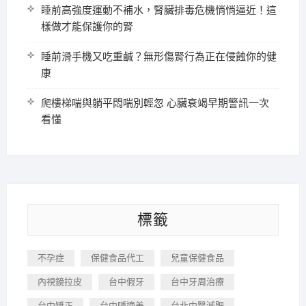
睡前高強度運動不補水，腎臟排毒危機悄悄逼近！這
樣做才能保護你的腎
睡前滑手機又吃重鹹？無形傷腎行為正在侵蝕你的健
康
爬樓梯喘與躺平悶喘別輕忽 心臟衰竭早期警訊一次
看懂
標籤
不孕症
保健食品代工
兒童保健食品
內視鏡拉皮
台中假牙
台中牙周治療
台中矯正
台中隱適美
台北中醫減肥