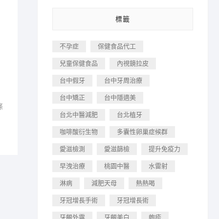
標籤
不孕症
保健食品代工
兒童保健食品
內視鏡拉皮
台中假牙
台中牙周治療
台中矯正
台中隱適美
條
台北中醫減肥
台北植牙
咖啡酸衍生物
多囊性卵巢症候群
愛滋檢測
愛滋篩檢
提升免疫力
早洩治療
桃園中醫
水雷射
淋病
減肥天母
熱熱喝
牙冠增長手術
牙冠增長術
牙齦外露
牙齦美白
皰疹