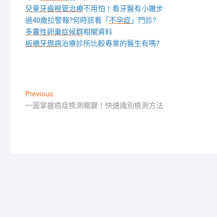
兒童牙齒根管治療
不用怕！看牙醫有小撇步
過40歲拉警報?何時該看「
不孕症
」門診?
多囊性卵巢症候群
相關資料
板橋牙周病
治療診所比較專業的醫生有嗎?
文
Previous
Previous
post:
一圖掌握癌症檢測關鍵！快速識別檢測方法
章
導
覽