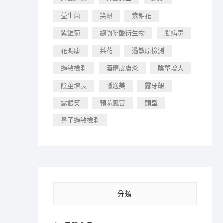
益生菌
笑齦
紫錐花
紫錐菊
總咖啡酸衍生物
腸病毒
花賜康
菜花
過敏原檢測
過敏檢測
酒糟皮膚炎
陰莖增大
陰莖增長
隱適美
露牙齦
露齦笑
預防感冒
頭型
鼻子過敏檢測
分類