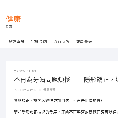
Skip
to
content
健康
健康
發燒車訊
當鋪金融
流行時尚
健康醫藥
2025-01-09
不再為牙齒問題煩惱 —— 隱形矯正
POST BY
ADMIN
健康醫藥
隱形矯正，讓笑容變得更加自信，不再是明星的專利。
隨着隱形矯正技術的發展，牙齒不正整齊的問題已經可以通