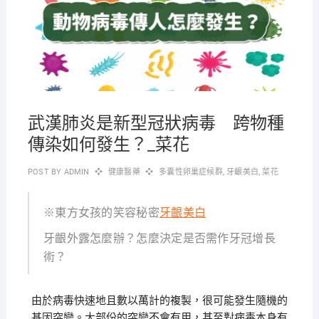
武漢肺炎是新型冠狀病毒 跨物種
傳染如何發生？_菜花
POST BY
ADMIN
健康醫藥
多囊性卵巢症候群
,
牙齦美白
,
菜花
※東方女孩的笑容秘密
牙齦美白
牙齦外露怎麼辦？怎麼決定是否需作牙冠增長
術？
由於病毒快速地且數以萬計的複製，很可能發生隨機的
基因突變。大部份的突變不會有用，甚至對病毒本身有