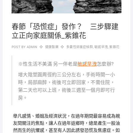
春節「恐慌症」發作？ 三步驟建
立正向家庭關係_紫錐花
POST BY
ADMIN
健康醫藥
多囊性卵巢症候群
,
敏感早洩
,
紫錐花
※性生活不美滿 另一伴老是
敏感早洩
怎麼辦?
增大陰莖圓周徑約三公分左右，手術時間一小
時，局部麻醉，術後可立即回家，不需住院，
第二天也可以上班，術後三週至一個月即可行
房。
舉凡感情、婚姻及經濟狀況，在過年期間最容易成為親
友間關注的焦點，讓人在過年返鄉時，總是產生一股油
然而生的抗懼感，甚至有人因此誘發恐慌及焦慮症。如