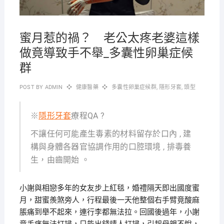
蜜月惹的禍？ 老公太疼老婆這樣
做竟導致手不舉_多囊性卵巢症候
群
POST BY
ADMIN
健康醫藥
多囊性卵巢症候群
,
隱形牙套
,
頭型
※
隱形牙套
療程QA ?
不讓任何可能產生毒素的材料留存於口內 , 建
構與身體各器官協調作用的口腔環境 , 排毒養
生，由齒開始 。
小謝與相戀多年的女友步上紅毯，婚禮隔天即出國度蜜
月，甜蜜羨煞旁人，行程最後一天他整個右手臂竟酸麻
脹痛到舉不起來，連行李都無法拉。回國後過年，小謝