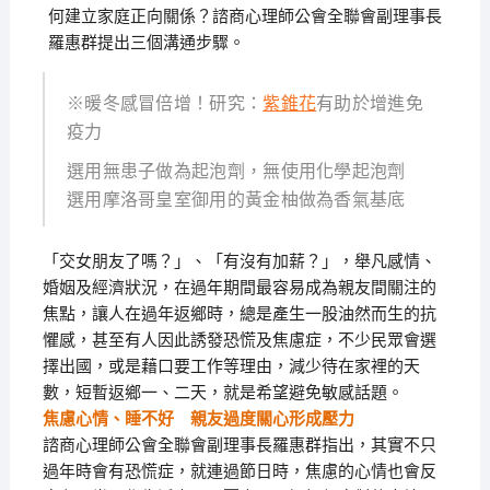
何建立家庭正向關係？諮商心理師公會全聯會副理事長
羅惠群提出三個溝通步驟。
※暖冬感冒倍增！研究：
紫錐花
有助於增進免
疫力
選用無患子做為起泡劑，無使用化學起泡劑
選用摩洛哥皇室御用的黃金柚做為香氣基底
「交女朋友了嗎？」、「有沒有加薪？」，舉凡感情、
婚姻及經濟狀況，在過年期間最容易成為親友間關注的
焦點，讓人在過年返鄉時，總是產生一股油然而生的抗
懼感，甚至有人因此誘發恐慌及焦慮症，不少民眾會選
擇出國，或是藉口要工作等理由，減少待在家裡的天
數，短暫返鄉一、二天，就是希望避免敏感話題。
焦慮心情、睡不好 親友過度關心形成壓力
諮商心理師公會全聯會副理事長羅惠群指出，其實不只
過年時會有恐慌症，就連過節日時，焦慮的心情也會反