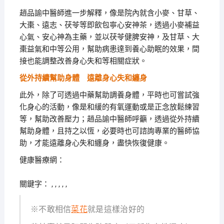
趙品諭中醫師進一步解釋，像是院內就含小麥、甘草、
大棗、遠志、茯苓等即飲包寧心安神茶，透過小麥補益
心氣、安心神為主藥，並以茯苓健脾安神，及甘草、大
棗益氣和中等公用，幫助病患達到養心助眠的效果，間
接也能調整改善身心失和等相關症狀。
從外持續幫助身體 遠離身心失和纏身
此外，除了可透過中藥幫助調養身體，平時也可嘗試強
化身心的活動，像是和緩的有氧運動或是正念放鬆練習
等，幫助改善壓力；趙品諭中醫師呼籲，透過從外持續
幫助身體，且持之以恆，必要時也可諮詢
專業的醫師協
助，才能遠離身心失和纏身，盡快恢復健康。
健康醫療網：
關鍵字： , , , , ,
※不敢相信
菜花
就是這樣治好的