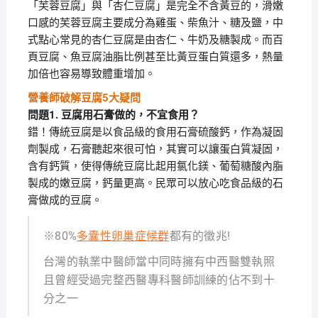
「芙蓉豆腐」與「杏仁豆腐」是完全不含黃豆的，滑嫩
口感的芙蓉豆腐主要成分為雞蛋、柴魚汁、糖及鹽，中
式點心常見的杏仁豆腐是由杏仁、牛奶及糖製成。而百
頁豆腐、魚豆腐油脂比例甚至比黃豆蛋白質還多，熱量
加倍也容易導致體重增加。
營養師破解豆腐5大疑問
問題1. 豆腐用石膏做的，不宜食用？
錯！傳統豆腐是以食品級的食用石膏硫酸鈣，作為凝固
劑製成，石膏聽起來很可怕，其實可以讓蛋白質凝固，
含有鈣質，使得傳統豆腐比起用氯化鎂、葡萄糖酸內脂
製成的嫩豆腐，鈣量更高。民眾可以放心吃食品級的石
膏做成的豆腐。
※80%
多囊性卵巢症候群
都有的徵兆!
台灣的執業中醫師當中同時擁有中西醫雙執照
且曾經受過完整西醫專科醫師訓練的佔不到十
分之一