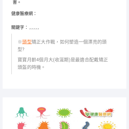
害。
健康醫療網：
關鍵字： , , , , ,
※
頭型
矯正大作戰，如何塑造一個漂亮的頭
型?
寶寶月齡4個月大(收涎期)是最適合配戴矯正
頭盔的時機。
2021-
08-19