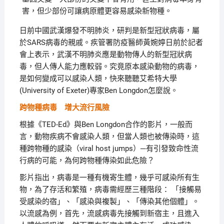
害，但少部份可讓病原體更容易感染新物種。
日前中國武漢爆發不明肺炎，研判是新型冠狀病毒，屬
於SARS病毒的親戚。疾管署防疫醫師黃婉婷日前於記者
會上表示，武漢不明肺炎應是動物傳人的新型冠狀病
毒，但人傳人能力應較弱。究竟原本感染動物的病毒，
是如何變成可以感染人類，快來聽聽艾希特大學
(University of Exeter)專家Ben Longdon怎麼說。
跨物種病毒 增大流行風險
根據《TED-Ed》與Ben Longdon合作的影片，一般而
言，動物疾病不會感染人類，但當人類也被傳染時，這
種跨物種的感染（viral host jumps）─有引發致命性流
行病的可能，為何跨物種傳染如此危險？
影片指出，病毒是一種有機寄生體，幾乎可感染所有生
物，為了存活和繁殖，病毒需經歷三種階段： 「接觸易
受感染的宿」、「感染與複製」、「傳染其他個體」。
以流感為例，首先，流感病毒先接觸到新宿主，且進入