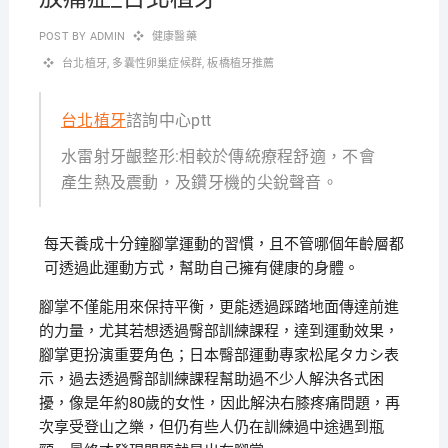
POST BY
ADMIN
健康醫藥
台北植牙
,
多囊性卵巢症候群
,
板橋植牙推薦
台北植牙
諮詢中心ptt
水雷射牙齦整形:相較於傳統療程舒適，不會
產生熱及震動，及鑽牙機的尖銳聲音。
每天養成十分鐘腳掌運動的習慣，且不管哪個年齡層都
可透過此運動方式，幫助自己擁有健康的身體。
腳掌不僅能用來保持平衡，更能透過踩踏地面傳達前進
的力量，尤其若想透過臀部訓練課程，達到運動效果，
腳掌更扮演重要角色；日本臀部運動專家松尾タカシ表
示，過去透過臀部訓練課程幫助過不少人解決各式困
擾，像是年約80歲的女性，因此解決右膝疼痛問題，再
次享受登山之樂，但仍有些人仍在訓練過中途遇到瓶