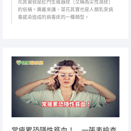
花其實就是肛門生殖器疣（又稱為尖性濕疣）
的俗稱。廣義來講，菜花其實也是人類乳突病
毒感染造成的病毒疣的一種類型。
2021-
08-04
常疲累恐隱性貧血！ 一張表檢查