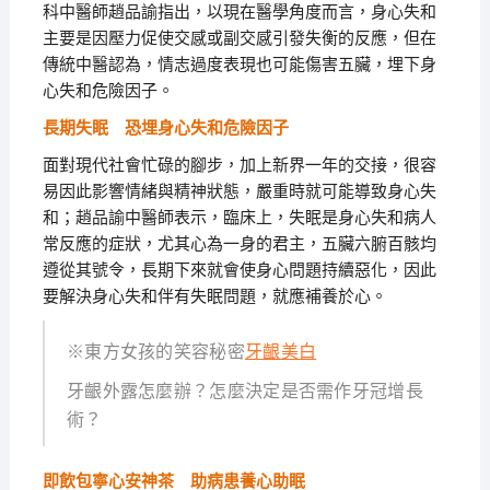
科中醫師趙品諭指出，以現在醫學角度而言，身心失和
主要是因壓力促使交感或副交感引發失衡的反應，但在
傳統中醫認為，情志過度表現也可能傷害五臟，埋下身
心失和危險因子。
長期失眠 恐埋身心失和危險因子
面對現代社會忙碌的腳步，加上新界一年的交接，很容
易因此影響情緒與精神狀態，嚴重時就可能導致身心失
和；趙品諭中醫師表示，臨床上，失眠是身心失和病人
常反應的症狀，尤其心為一身的君主，五臟六腑百骸均
遵從其號令，長期下來就會使身心問題持續惡化，因此
要解決身心失和伴有失眠問題，就應補養於心。
※東方女孩的笑容秘密
牙齦美白
牙齦外露怎麼辦？怎麼決定是否需作牙冠增長
術？
即飲包寧心安神茶 助病患養心助眠