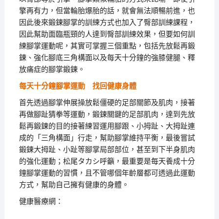
擎再有力，但當輪胎爆胎的話，就會無法順暢前進，也
因此後來鍛鍊腳掌的訓練方式也加入了臀部訓練課程，
因此幫助面臨瓶頸的人達到臀部訓練效果，但要如何訓
練腳掌運動呢，其實可掌握三個重點，包括先放鬆再鍛
鍊、強化腳底三角構面以及每天十分鐘的強膝健腿、釋
放痛症的腳掌鍛鍊。
每天十分鐘腳掌運動 找回健康身體
首先透過腳掌伸展操放鬆僵硬的足部關節及肌肉，接著
再做腳趾猜拳等運動，鍛鍊關鍵的足部肌肉，達到先放
鬆再鍛鍊的目的接著練習運用腳跟、小拇趾、大拇趾連
成的「三角構面」行走，幫助腳掌維持平衡，最後嘗試
鍛鍊大拇趾、小趾等腳掌局部部位，甚至到下半身肌肉
的強化運動；松尾タカシ呼籲，最重要是每天養成十分
鐘腳掌運動的習慣，且不管哪個年齡層都可透過此運動
方式，幫助自己擁有健康的身體。
健康醫療網：