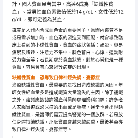
計，國人貧血患者當中，高達6成為「缺鐵性貧
血」。當男性血色素數值低於14 g/dL、女性低於12
g/dL，即可定義為貧血。
鐵質是人體內合成血色素的重要因子，當體內鐵質不足
或是需求增加時，血色素的製造受到阻礙，就會導致臨
床上看到的小球性貧血。貧血的症狀包括：頭暈、容易
疲累及嗜睡、注意力不集中、臉色蒼白、心悸、運動耐
受力變差等；若長期處於貧血狀態，對於心臟也是一種
負擔，容易會有心衰竭等病症的出現。
缺鐵性貧血 恐導致自律神經失調、憂鬱症
治療缺鐵性貧血，最重要的是找出造成缺鐵的原因。年
輕女性經血量多是造成鐵質大量流失的主因，除了補鐵
之外，建議應該諮詢婦產科醫師處理婦科問題；許多老
人家腸胃道或泌尿道的出血或是腫瘤，通常也會出現缺
鐵性貧血，是醫師們需要提高警覺的一個族群。若是放
任身體持續缺鐵，那麼貧血會越來越嚴重，最後甚至導
致自律神經失調、憂鬱症等。