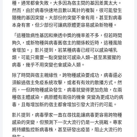
種，通常都會失敗，大多因為宿主間的基因差異太大。
然而，由於病毒快速地且數以萬計的複製，很可能發生
隨機的基因突變。大部份的突變不會有用，甚至對病毒
本身有害，但少部份可讓病原體更容易感染新物種。
「這種致病性基因和樂透中獎的機率差不多，但若時間
夠久，或新物種與病毒舊宿主的關係較近時，這種風險
會增加。」影片提到，若某種病毒已經可以感染哺乳
類，可能只需要一點突變就可感染人類─甚至黑猩猩的
病毒，幾乎不用突變也會感染人類。
除了時間與宿主親緣性，跨物種感染要成功，病毒還必
須躲過宿主免疫系統攻擊，或者有有效的散播方式。然
而，一但跨物種感染發生，病毒就變得更加危險，在兩
種宿主體感染，病原體有兩倍的機會 突變為更成功的病
毒，且每增加新的宿主都會增加引發大流行的可能。
影片提到，病毒學家一直在尋找能讓病毒更容易跨物種
感染的突變，但預測下一次大流行仍是一大挑戰。專家
將持續監控新病毒株，甚至研發出疫苗，阻止大流行的