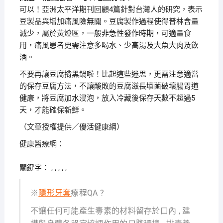
可以！亞洲太平洋期刊回顧4篇針對台灣人的研究，表示
豆製品與增加痛風險無關。豆腐製作過程使得普林含量
減少，屬於黃燈區，一般非急性發作時期，可適量食
用，痛風患者更需注意多喝水、少高湯及大魚大肉及飲
酒。
不要再讓豆腐揹黑鍋啦！比起這些迷思，更需注意適當
的保存豆腐方法，不讓酸敗的豆腐滋長壞菌破壞腸胃道
健康，將豆腐加水浸泡，放入冷藏後保存天數不超過5
天，才能確保新鮮。
（文章授權提供／優活健康網）
健康醫療網：
關鍵字： , , , , ,
※
隱形牙套
療程QA ?
不讓任何可能產生毒素的材料留存於口內 , 建