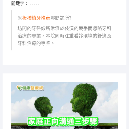
關鍵字： , , , , ,
※
板橋植牙推薦
哪間診所?
坊間的牙醫診所常流於裝潢的競爭而忽略牙科
治療的專業，本院同時注重看診環境的舒適及
牙科治療的專業。
2021-
08-12