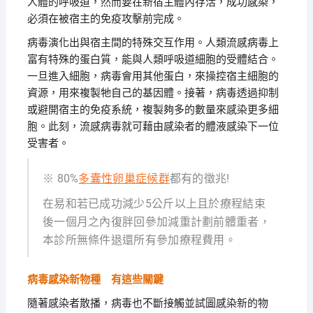
人體的呼吸道，然而要在新宿主體內存活，成功感染，
必須在被宿主的免疫攻擊前完成。
病毒演化出與宿主間的特殊交互作用。人類流感病毒上
富有特殊的蛋白質，能與人類呼吸道細胞的受體結合。
一旦進入細胞，病毒會用其他蛋白，來操控宿主細胞的
資源，用來複製牠自己的基因體。接著，病毒透過抑制
或避開宿主的免疫系統，複製夠多的數量來感染更多細
胞。此刻，流感病毒就可藉由感染者的體液感染下一位
受害者。
※ 80%
多囊性卵巢症候群
都有的徵兆!
在易和若已成功減少5公斤以上且於療程結束
後一個月之內復胖回參加減重計劃前體重者，
本診所無條件退還所有參加療程費用。
病毒感染新物種 有這些關鍵
隨著感染者散播，病毒也不斷接觸並試圖感染新的物