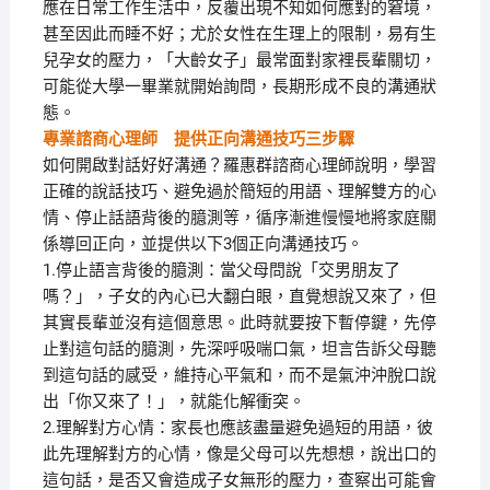
應在日常工作生活中，反覆出現不知如何應對的窘境，
甚至因此而睡不好；尤於女性在生理上的限制，易有生
兒孕女的壓力，「大齡女子」最常面對家裡長輩關切，
可能從大學一畢業就開始詢問，長期形成不良的溝通狀
態。
專業諮商心理師 提供正向溝通技巧三步驟
如何開啟對話好好溝通？羅惠群諮商心理師說明，學習
正確的說話技巧、避免過於簡短的用語、理解雙方的心
情、停止話語背後的臆測等，循序漸進慢慢地將家庭關
係導回正向，並提供以下3個正向溝通技巧。
1.停止語言背後的臆測：當父母問說「交男朋友了
嗎？」，子女的內心已大翻白眼，直覺想說又來了，但
其實長輩並沒有這個意思。此時就要按下暫停鍵，先停
止對這句話的臆測，先深呼吸喘口氣，坦言告訴父母聽
到這句話的感受，維持心平氣和，而不是氣沖沖脫口說
出「你又來了！」，就能化解衝突。
2.理解對方心情：家長也應該盡量避免過短的用語，彼
此先理解對方的心情，像是父母可以先想想，說出口的
這句話，是否又會造成子女無形的壓力，查察出可能會