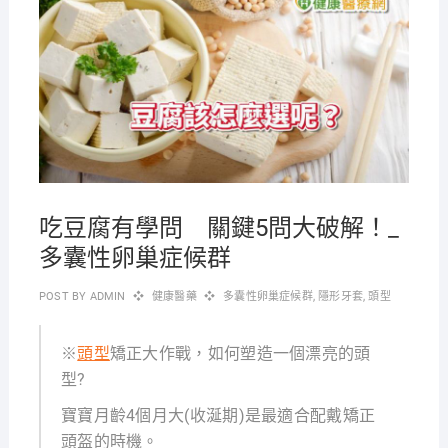
2021-
08-16
吃豆腐有學問 關鍵5問大破解！_
多囊性卵巢症候群
POST BY
ADMIN
健康醫藥
多囊性卵巢症候群
,
隱形牙套
,
頭型
※
頭型
矯正大作戰，如何塑造一個漂亮的頭
型?
寶寶月齡4個月大(收涎期)是最適合配戴矯正
頭盔的時機。