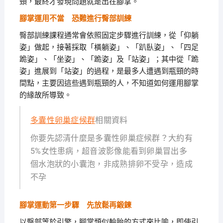
頸，最終才發現問題就是出在腳掌。
腳掌運用不當 恐難進行臀部訓練
臀部訓練課程通常會依照固定步驟進行訓練，從「仰躺
姿」做起，接著採取「橫躺姿」、「趴臥姿」、「四足
跪姿」、「坐姿」、「跪姿」及「站姿」；其中從「跪
姿」進展到「站姿」的過程，是最多人遭遇到瓶頸的時
間點，主要因這些遇到瓶頸的人，不知道如何運用腳掌
的緣故所導致。
多囊性卵巢症候群
相關資料
你要先認清什麼是多囊性卵巢症候群？大約有
5%女性患病，超音波影像能看到卵巢冒出多
個水泡狀的小囊泡，非成熟排卵不受孕，造成
不孕
腳掌運動第一步驟 先放鬆再鍛鍊
以臀部等於引擎，腳掌類似輪胎的方式來比喻，即使引