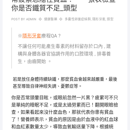
你是否鐵質不足_頭型
POST BY
ADMIN
健康醫藥
多囊性卵巢症候群
,
隱形牙套
,
頭型
※
隱形牙套
療程QA ?
不讓任何可能產生毒素的材料留存於口內 , 建
構與身體各器官協調作用的口腔環境 , 排毒養
生，由齒開始 。
若是放任身體持續缺鐵，那麼貧血會越來越嚴重，最後
甚至導致自律神經失調、憂鬱症等。
你是否常頭暈目眩，或眼前忽然一片黑？疲累可不只
是單純的睡眠不足，或是太過勞累而已！翻開眼瞼檢
查，如果看起來沒什麼血色，那就代表你患有貧血
了！營養師表示，貧血的原因是由於血液中的紅血球
和血紅素數量太少，導致血氧輸送量下降。根據統