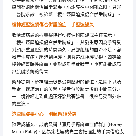
竟手痛無法打掃，只能出錢請人打掃，引起母親不悅，
搞到婆媳間關係異常緊張，小謝夾在中間難為呀，只好
上醫院求診，被診斷「橈神經壓迫損傷合併垂腕症」。
橈神經壓迫損傷合併垂腕症 手壓迫過久
收治該病患的振興醫院運動復健科陳建成主任表示，
「橈神經壓迫損傷合併垂腕症」，其發生原因為手臂受
到頭部重量壓迫的時間過久，局部組織的血流不足，容
易產生痠痛，壓迫到神經，則會造成神經受損，如導致
橈神經暫時性麻痺，會形成垂手症狀等，也可能造成局
部肌腱系統的傷害。
醫師提到，橈神經最容易受到壓迫的部位，是腋下以及
手臂「螺旋溝」的位置，後者位於肱骨後面中間三分之
一，橈神經走到此處正好緊貼著肱骨，很容易受到外來
的壓迫。
這些睡姿要小心 別超過30
分鐘
陳建成補充，該病又稱「蜜月手臂麻痺症候群」(Honey
Moon Palsy)，因為疼老婆的先生會把強壯的手臂借給太