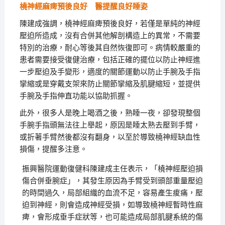
橈神經麻痺預後良好 醫提醒良好睡姿
陳建成強調，橈神經麻痺預後良好，若僅是單純的神經
壓迫所造成，沒有合併其他解剖構造上的異常，不需要
特別的治療，耐心等後其自然恢復即可。病情較嚴重的
患者需要接受復健治療，包括正確的擺位以防止神經進
一步壓迫及手變形，適度的關節運動以防止手腕及手指
攣縮或是穿戴支架來防止關節攣縮及肌腱縮短，並提供
手腕及手指伸直功能以協助抓握。
此外，很多人是晚上喝酒之後，熟睡一夜，卻發現整個
手腕手指頭無法往上舉起，原因是睡太熟去壓到手臂，
或折著手臂然後都沒有翻身，以至於導致橈神經缺血性
損傷，提醒多注意。
振興醫院運動復健科陳建成主任表示，「橈神經壓迫損
傷合併垂腕症」，其發生原因為手臂受到頭部重量壓迫
的時間過久，局部組織的血流不足，容易產生痠痛，壓
迫到神經，則會造成神經受損，如導致橈神經暫時性麻
痺，會形成垂手症狀等，也可能造成局部肌腱系統的傷