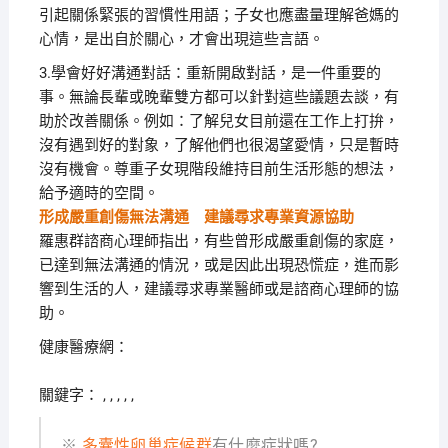
引起關係緊張的習慣性用語；子女也應盡量理解爸媽的
心情，是出自於關心，才會出現這些言語。
3.學會好好溝通對話：重新開啟對話，是一件重要的
事。無論長輩或晚輩雙方都可以針對這些議題去談，有
助於改善關係。例如：了解兒女目前還在工作上打拚，
沒有遇到好的對象，了解他們也很渴望愛情，只是暫時
沒有機會。尊重子女現階段維持目前生活形態的想法，
給予適時的空間。
形成嚴重創傷無法溝通 建議尋求專業資源協助
羅惠群諮商心理師指出，有些曾形成嚴重創傷的家庭，
已達到無法溝通的情況，或是因此出現恐慌症，進而影
響到生活的人，建議尋求專業醫師或是諮商心理師的協
助。
健康醫療網：
關鍵字： , , , , ,
※
多囊性卵巢症候群
有什麼症狀嗎?