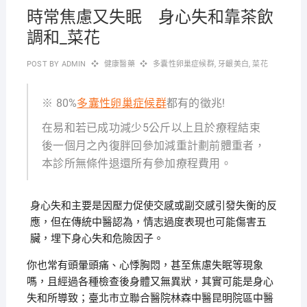
時常焦慮又失眠 身心失和靠茶飲
調和_菜花
POST BY
ADMIN
健康醫藥
多囊性卵巢症候群
,
牙齦美白
,
菜花
※ 80%
多囊性卵巢症候群
都有的徵兆!
在易和若已成功減少5公斤以上且於療程結束
後一個月之內復胖回參加減重計劃前體重者，
本診所無條件退還所有參加療程費用。
身心失和主要是因壓力促使交感或副交感引發失衡的反
應，但在傳統中醫認為，情志過度表現也可能傷害五
臟，埋下身心失和危險因子。
你也常有頭暈頭痛、心悸胸悶，甚至焦慮失眠等現象
嗎，且經過各種檢查後身體又無異狀，其實可能是身心
失和所導致；臺北市立聯合醫院林森中醫昆明院區中醫