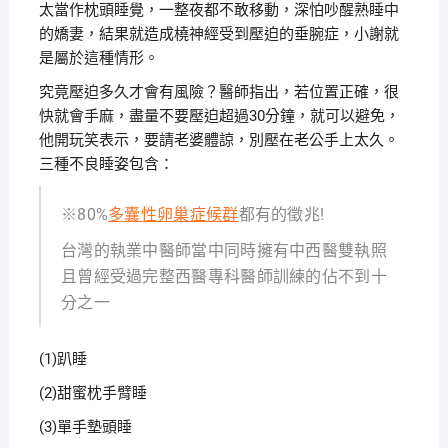
太當作枕頭睡覺，一整夜都不敢移動，深怕吵醒熟睡中
的嬌妻，結果就造成橈神經受到壓迫的垂腕症，小謝就
是屬於這種情形。
究竟壓迫多久才會有風險？醫師指出，若位置正確，很
快就會手麻，盡量不要壓迫超過30分鐘，就可以避免，
他開玩笑表示，要請老婆體諒，別壓在老公手上太久。
三種不良睡姿包含：
※80%
多囊性卵巢症候群
都有的徵兆!
台灣的執業中醫師當中同時擁有中西醫雙執照
且曾經受過完整西醫專科醫師訓練的佔不到十
分之一
(1)趴睡
(2)甜蜜枕手臂睡
(3)單手墊頭睡