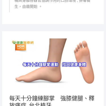
構與身體各器官協調作用的口腔環境 , 排毒養
生，由齒開始 。
2021-
08-12
每天十分鐘練腳掌 強膝健腿、釋
放痛症_台北植牙