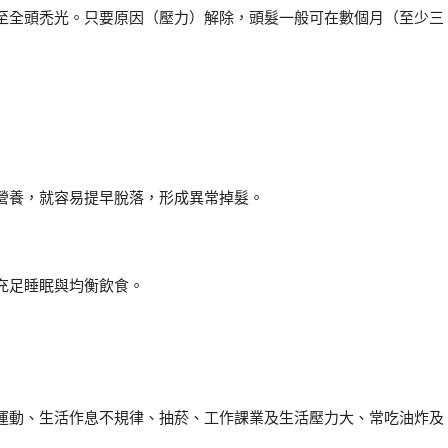
至全頭禿光。只要原因（壓力）解除，頭髮一般可在數個月（至少三
營養，就容易提早脫落，形成異常掉髮。
充足睡眠與均衡飲食。
運動、生活作息不規律、抽菸、工作課業及生活壓力大、常吃油炸及