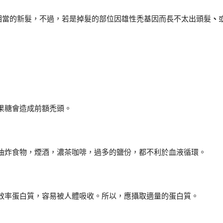
量相當的新髮，不過，若是掉髮的部位因雄性禿基因而長不太出頭髮
、
果糖會造成前額禿頭。
油炸食物，煙酒，濃茶咖啡，過多的
鹽份，都不利於血液循環。
效率蛋白質，容易被人體吸收。所以，應攝取適量的蛋白質。