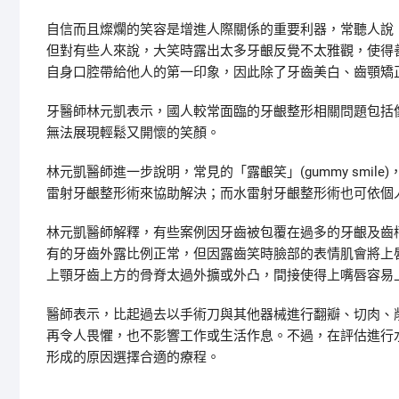
自信而且燦爛的笑容是增進人際關係的重要利器，常聽人說
但對有些人來說，大笑時露出太多牙齦反覺不太雅觀，使得
自身口腔帶給他人的第一印象，因此除了牙齒美白、齒顎矯
牙醫師林元凱表示，國人較常面臨的牙齦整形相關問題包括
無法展現輕鬆又開懷的笑顏。
林元凱醫師進一步說明，常見的「露齦笑」(gummy sm
雷射牙齦整形術來協助解決；而水雷射牙齦整形術也可依個
林元凱醫師解釋，有些案例因牙齒被包覆在過多的牙齦及齒
有的牙齒外露比例正常，但因露齒笑時臉部的表情肌會將上
上顎牙齒上方的骨脊太過外擴或外凸，間接使得上嘴唇容易
醫師表示，比起過去以手術刀與其他器械進行翻瓣、切肉、
再令人畏懼，也不影響工作或生活作息。不過，在評估進行
形成的原因選擇合適的療程。