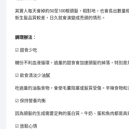
其實人每天會掉約50至100根頭髮，相對地，也會長出數
新生髮品質較差，日久就會演變成禿頭的情形。
調理辦法：
☑
甜食少吃
糖份不利血液循環，過量的甜食會加速頭髮的掉落，特別是
☑
飲食清淡少油膩
吃過量的油脂食物，會使毛囊阻塞或髮質受傷。辛辣食物和
☑
保持營養均衡
因為頭髮的生成需要足夠的蛋白質，牛奶、蛋和魚肉都是高
☑
放鬆心情