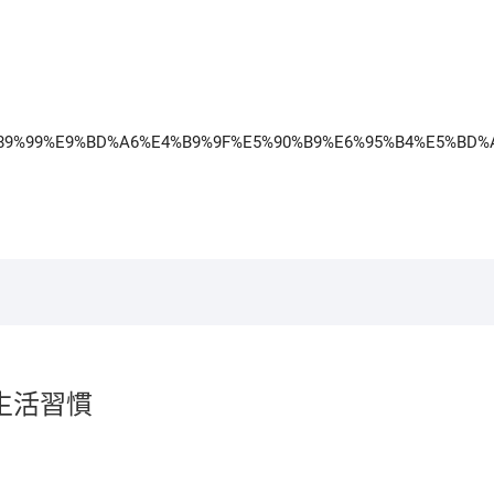
984/%E7%89%99%E9%BD%A6%E4%B9%9F%E5%90%B9%E6%95%B4%E5
生活習慣