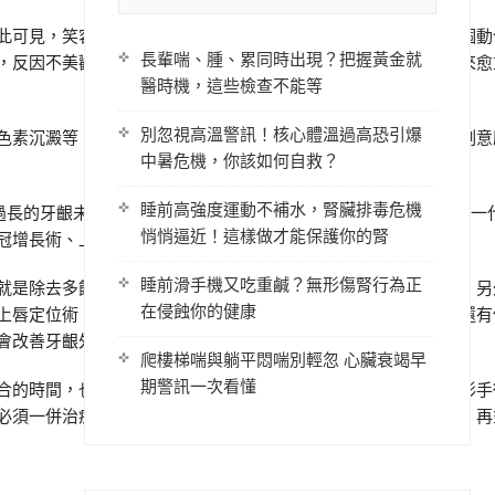
此可見，笑容在我們生活中是多麼令人溫馨及具有正面力量的一個動
長輩喘、腫、累同時出現？把握黃金就
，反因不美觀的齒顎而失了焦，有時也令人尷尬。由於成年人愈來愈
醫時機，這些檢查不能等
別忽視高溫警訊！核心體溫過高恐引爆
色素沉澱等；這些因素往往讓人在微笑時遮遮掩掩，不夠自信，刻意
中暑危機，你該如何自救？
睡前高強度運動不補水，腎臟排毒危機
以及過長的牙齦未能退縮回適當的高度等，這些現象現在可以藉由最新一
悄悄逼近！這樣做才能保護你的腎
冠增長術、上唇定位術以及牙脊整形術。
睡前滑手機又吃重鹹？無形傷腎行為正
就是除去多餘的牙齦及齒槽骨，讓完美比例的牙齒重新顯露出來；另
在侵蝕你的健康
上唇定位術，將上唇固定在較低的位置，改善牙齦外露的程度，還有
會改善牙齦外露的問題。
爬樓梯喘與躺平悶喘別輕忽 心臟衰竭早
期警訊一次看懂
合的時間，也大大減輕了術後的腫痛、流血與不適，使得牙齦整形手
必須一併治療。如果有類似的困擾，應該由專業的牙醫師診斷後，再