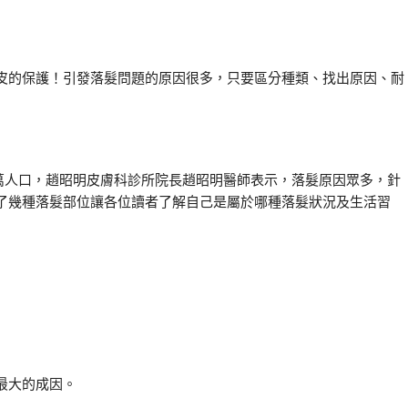
皮的保護！引發落髮問題的原因很多，只要區分種類、找出原因、耐
60萬人口，趙昭明皮膚科診所院長趙昭明醫師表示，落髮原因眾多，針
了幾種落髮部位讓各位讀者了解自己是屬於哪種落髮狀況及生活習
最大的成因。