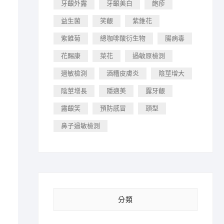
牙齦外露
牙齦美白
皰疹
益生菌
笑齦
紫錐花
紫錐菊
總咖啡酸衍生物
腸病毒
花賜康
菜花
過敏原檢測
過敏檢測
酒糟皮膚炎
陰莖增大
陰莖增長
隱適美
露牙齦
露齦笑
預防感冒
頭型
鼻子過敏檢測
分類