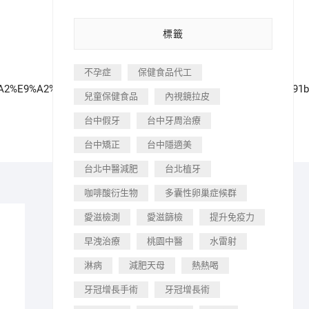
標籤
不孕症
保健食品代工
%BD%A2%E9%A2%A8%E3%80%80%E9%9C%B2%E9%BD%A6%E7%AC%91b
兒童保健食品
內視鏡拉皮
台中假牙
台中牙周治療
台中矯正
台中隱適美
台北中醫減肥
台北植牙
咖啡酸衍生物
多囊性卵巢症候群
愛滋檢測
愛滋篩檢
提升免疫力
早洩治療
桃園中醫
水雷射
淋病
減肥天母
熱熱喝
牙冠增長手術
牙冠增長術