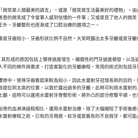
「微笑是人類最美的語言」，或是「微笑是生活最美好的禮物」。由
善意的微笑成了令當事人感到怯懦的一件事；又或是見了他人的微笑
正外，牙齦整形也逐漸成了口腔治療的選項之一。
像是牙齒短小、牙齒形狀比例不自然，大笑時露出太多牙齦或是牙齦
ile)，其形成的原因包括上顎骨過度增生，補償性的門牙過度萌發，
人不同的條件與需求，打造客製化的牙齦療程，常用的術式則包括牙
槽骨中，使得牙齒看起來較為短小，因此水雷射牙冠增長術的目的，
唇提拉到太高的位置，以致於露出過多的牙齦，此時可利用水雷射的
上翻，這時可以運用水雷射牙脊整形術，將外凸的部分修整平順，也
削骨的血淋淋過程相比，運用水雷射治療，除了大幅縮短了手術後癒
水雷射療程之前，已有的牙周病，蛀牙或是舊有的不良假牙，都可能