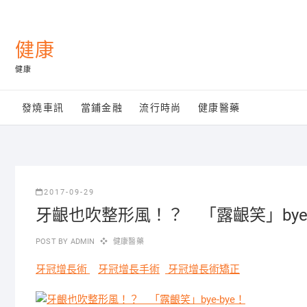
Skip
to
content
健康
健康
發燒車訊
當鋪金融
流行時尚
健康醫藥
2017-09-29
牙齦也吹整形風！？ 「露齦笑」bye-
POST BY
ADMIN
健康醫藥
牙冠增長術
牙冠增長手術
牙冠增長術矯正