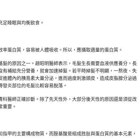
充足睡眠與均衡飲食。
效率蛋白質，容易被人體吸收。所以，應攝取適量的蛋白質。
落髮的原因之一。趙昭明醫師表示，毛髮生長需要血液供應養分，長
沒有補給充分營養，就會加速掉髮。若平時掉髮不明顯，一熬夜、失
促進體內的胰島素大量分泌，進而過度刺激頭皮，造成皮脂腺分泌過
得發炎部位的毛髮比較容易脫落。
膚科醫師正確診斷。除了先天性外，大部分後天性的原因還是須從改
常重要。
和指甲的主要構成物質，而胺基酸是組成胜肽與蛋白質的基本元素，