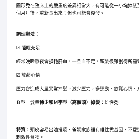
圓形禿在臨床上的嚴重度差異相當大，有可能從一小塊掉髮
個月）後，重新長出來；但也可能會復發。
調理辦法：
☑
睡眠充足
經常晚睡熬夜會損耗肝血，一旦血不足，頭髮很難獲得所需
☑
放鬆心情
壓力會造成大量異常掉髮。減少壓力，多運動、放鬆心情、
Ｂ型
髮量
稀少和Ｍ字型（高額頭）掉髮
：
雄性禿
特質：
頭皮容易出油搔癢、爸媽家族裡有雄性禿基因、不愛
刺激性食物。