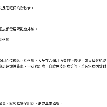
充足睡眠與均衡飲食。
頭皮都需要隔離紫外線。
期落髮
原因而造成
休止期落髮
，大多在六個月內會自行恢復，如果掉髮的現
像是缺鐵性貧血、甲狀腺疾病、自體免疫疾病等等，若有疾病則針對
營養，就容易提早脫落，形成異常掉髮。