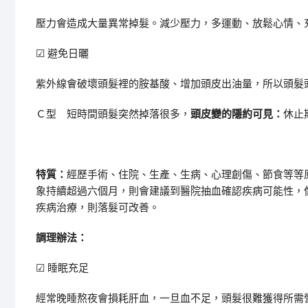
壓力會造成大量異常掉髮。減少壓力，多運動、放鬆心情、
☑
避免日曬
紫外線會破壞頭髮裡的胺基酸、增加頭皮出油量，所以頭髮
Ｃ型
短時間頭髮突然掉落很多，
頭皮變的隱約可見：
休止
特質：
經歷手術、住院、生產、生病、心理創傷、節食等等
象持續超過六個月，則會建議到醫院抽血確認疾病可能性，
疾病治療，則落髮可改善。
調理辦法：
☑
睡眠充足
經常晚睡熬夜會損耗肝血，一旦血不足，頭髮很難獲得所需